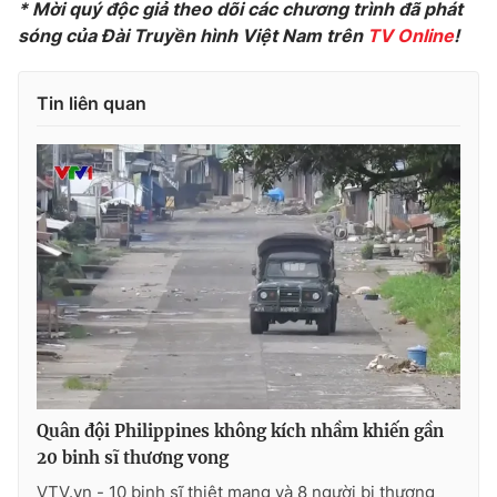
* Mời quý độc giả theo dõi các chương trình đã phát
Photo
sóng của Đài Truyền hình Việt Nam trên
Infographic
TV
Online
!
Video
Shorts video
Tin liên quan
VTV Money
VTV Thể thao
VTV Sức khoẻ
Bất động sản
Thị trường 24h
Tấm lòng Việt
VTV4
Vươn mình bằng AI
VTV9
VTV8
Quân đội Philippines không kích nhầm khiến gần
20 binh sĩ thương vong
Liên hệ tòa soạn
English
VTV.vn - 10 binh sĩ thiệt mạng và 8 người bị thương