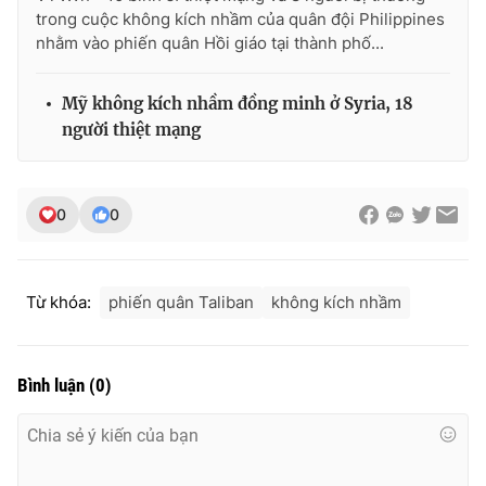
trong cuộc không kích nhầm của quân đội Philippines
nhằm vào phiến quân Hồi giáo tại thành phố...
Mỹ không kích nhầm đồng minh ở Syria, 18
THỜI BÁO VTV
người thiệt mạng
Theo dõi báo trên
0
0
Cơ quan chủ quản:
Đài Truyền hình Việt Nam
Từ khóa:
phiến quân Taliban
không kích nhầm
Cơ quan báo chí:
Thời báo VTV
Giấy phép hoạt động báo in và báo điện tử số 483/GP-BTTTT
cấp ngày 29/12/2023
Bình luận
(
0
)
Tổng Biên tập:
Vũ Thanh Thủy
Phó Tổng Biên tập:
Nguyễn Thị Mỹ Hạnh, Phạm Quốc Thắng,
Nguyễn Trọng Ninh
Tổng đài VTV:
024.38 355 931 - 024.38 355 932