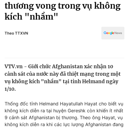
Chính trị
thương vong trong vụ không
Truyền hình
kích "nhầm"
Văn hóa - Giải trí
Xã hội
Y tế
Đời sống
Theo TTXVN
Pháp luật
Công nghệ
Giáo dục
Y tế
VTV.vn - Giới chức Afghanistan xác nhận 10
Thế giới
cảnh sát của nước này đã thiệt mạng trong một
Tin tức
vụ không kích "nhầm" tại tỉnh Helmand ngày
Kinh tế
1/10.
Thế giới đó đây
Tài chính
Dữ liệu và đời sống
Câu chuyện quốc tế
Thống đốc tỉnh Helmand Hayatullah Hayat cho biết vụ
Thị trường
không kích diễn ra tại huyện Gereshk còn khiến ít nhất
9 cảnh sát Afghanistan bị thương. Theo ông Hayat, vụ
Truyền hình
Góc doanh nghiệp
không kích diễn ra khi các lực lượng Afghanistan đang