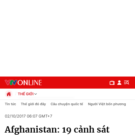
THẾ GIỚI
Chính trị
Tin tức
Thế giới đó đây
Câu chuyện quốc tế
Người Việt bốn phương
Xã hội
02/10/2017 06:07 GMT+7
Pháp luật
Chuyên mục
Kinh tế
Afghanistan: 19 cảnh sát
Thể thao