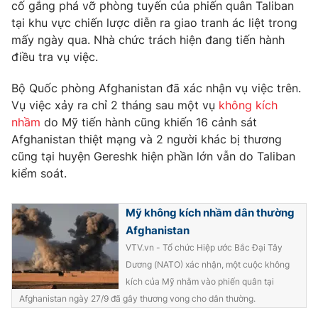
Phim VTV
cố gắng phá vỡ phòng tuyến của phiến quân Taliban
Giải trí
tại khu vực chiến lược diễn ra giao tranh ác liệt trong
Hậu trường
mấy ngày qua. Nhà chức trách hiện đang tiến hành
Điện ảnh
Đời sống
điều tra vụ việc.
Nhân vật
Âm nhạc
Du lịch
Bộ Quốc phòng Afghanistan đã xác nhận vụ việc trên.
Khán giả
Giáo dục
Sao
Vụ việc xảy ra chỉ 2 tháng sau một vụ
không kích
Làm đẹp
Giải sao mai
nhầm
do Mỹ tiến hành cũng khiến 16 cảnh sát
Tuyển sinh
Công nghệ
Afghanistan thiệt mạng và 2 người khác bị thương
Chất lượng cuộc sống
Học trực tuyến
cũng tại huyện Gereshk hiện phần lớn vẫn do Taliban
Hitech Công nghệ tương lai
kiểm soát.
Giao lưu trực tuyến
Sản phẩm
Mỹ không kích nhầm dân thường
Lịch phát sóng
Thị trường
Afghanistan
VTV.vn - Tổ chức Hiệp ước Bắc Đại Tây
Tư vấn
Dương (NATO) xác nhận, một cuộc không
Chuyên mục khác
kích của Mỹ nhằm vào phiến quân tại
Emagazine
Podcast
Afghanistan ngày 27/9 đã gây thương vong cho dân thường.