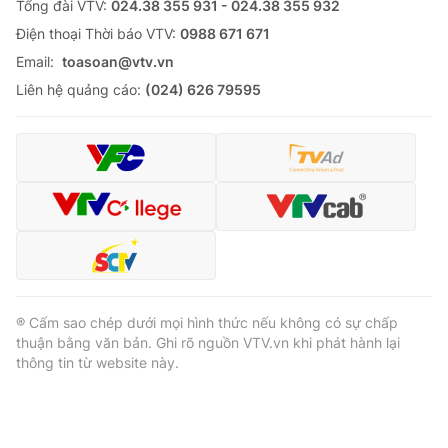
Tổng đài VTV:
024.38 355 931 - 024.38 355 932
Ðiện thoại Thời báo VTV:
0988 671 671
Email:
toasoan@vtv.vn
Liên hệ quảng cáo:
(024) 626 79595
® Cấm sao chép dưới mọi hình thức nếu không có sự chấp
thuận bằng văn bản. Ghi rõ nguồn VTV.vn khi phát hành lại
thông tin từ website này.