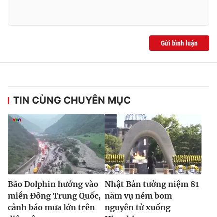
Ðiện thoại Thời báo VTV:
024.66 897 897
Email:
toasoan@vtv.vn
Liên hệ quảng cáo:
024-7300.7108
Gửi bình luận
TIN CÙNG CHUYÊN MỤC
® Cấm sao chép dưới mọi hình thức nếu không có sự chấp
thuận bằng văn bản. Ghi rõ nguồn VTV.vn khi phát hành lại
Bão Dolphin hướng vào
Nhật Bản tưởng niệm 81
thông tin từ website này.
miền Đông Trung Quốc,
năm vụ ném bom
cảnh báo mưa lớn trên
nguyên tử xuống