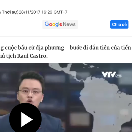
Góc ảnh
 Thời sự)
28/11/2017 16:29 GMT+7
Chia sẻ
Giáo dục
Công nghệ
Tuyển sinh
Hitech Công ng
g cuộc bầu cử địa phương - bước đi đầu tiên của tiến
Học trực tuyến
Sản phẩm
ủ tịch Raul Castro.
g
Thị trường
Tư vấn