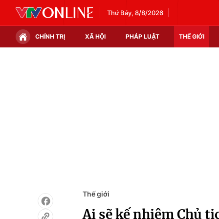
Thứ Bảy, 8/8/2026
CHÍNH TRỊ
XÃ HỘI
PHÁP LUẬT
THẾ GIỚI
Chính trị
Xã hội
Thế giới
Kinh tế
Tin tức
Tài chính
Thế giới đó đây
Thị trường
Câu chuyện quốc tế
Góc doanh nghiệp
Dữ liệu và đời sống
Thế giới
Ai sẽ kế nhiệm Chủ tị