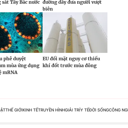
g sắt Tây Bắc nước
đường dây đưa người vượt
biên
u phê duyệt
EU đối mặt nguy cơ thiếu
cúm mùa ứng dụng
khí đốt trước mùa đông
hệ mRNA
UẬT
THẾ GIỚI
KINH TẾ
TRUYỀN HÌNH
GIẢI TRÍ
Y TẾ
ĐỜI SỐNG
CÔNG NG