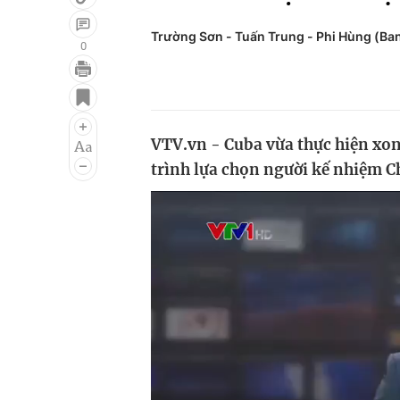
Trường Sơn - Tuấn Trung - Phi Hùng (Ban
0
Giải trí
Đời sống
Điện ảnh
Du lịch
VTV.vn - Cuba vừa thực hiện xon
Âm nhạc
Làm đẹp
trình lựa chọn người kế nhiệm Ch
Sao
Chất lượng cuộc sốn