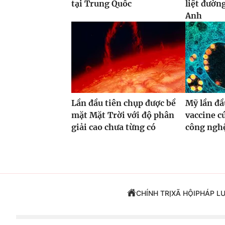
tại Trung Quốc
liệt đườn
Anh
Lần đầu tiên chụp được bề
Mỹ lần đầ
mặt Mặt Trời với độ phân
vaccine 
giải cao chưa từng có
công ng
CHÍNH TRỊ
XÃ HỘI
PHÁP L