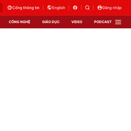
Cổng thông tin
English
Đăng nhập
CÔNG NGHỆ
GIÁO DỤC
VIDEO
PODCAST
VTV Money
VTV Thể thao
VTV Sức khoẻ
Bất động sản
Thị trường 24h
Tấm lòng Việt
Vươn mình bằng AI
VTV4
VTV8
VTV9
Lịch phát sóng
Giao lưu trực tuyến
Sự kiện