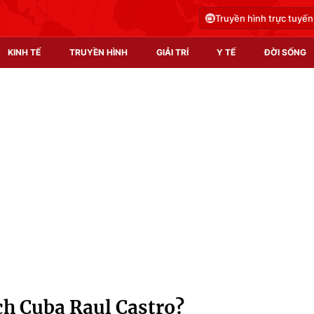
Truyền hình trực tuyến
KINH TẾ
TRUYỀN HÌNH
GIẢI TRÍ
Y TẾ
ĐỜI SỐNG
Pháp luật
Y tế
Truyền hình
Multimedia
Phim VTV
Video
Hậu trường
Shorts video
Nhân vật
Podcast
Khán giả
EMagazine
Giải sao mai
Photo
ch Cuba Raul Castro?
Infographic