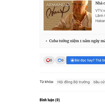
Nhà c
VTV.v
Lãnh 
Haban
Cuba tưởng niệm 1 năm ngày mất
0
0
Bài đọc hay? Thả t
Từ khóa:
Hội đồng Bộ trưởng
bầu cử
Bình luận
(
0
)