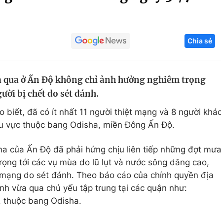
Góc ảnh
Chia sẻ
Giáo dục
Công nghệ
Tuyển sinh
Hitech Công ng
 qua ở Ấn Độ không chỉ ảnh hưởng nghiêm trọng
Học trực tuyến
Sản phẩm
ời bị chết do sét đánh.
g
Thị trường
biết, đã có ít nhất 11 người thiệt mạng và 8 người khá
Tư vấn
hu vực thuộc bang Odisha, miền Đông Ấn Độ.
a của Ấn Độ đã phải hứng chịu liên tiếp những đợt mư
rọng tới các vụ mùa do lũ lụt và nước sông dâng cao,
t mạng do sét đánh. Theo báo cáo của chính quyền địa
h vừa qua chủ yếu tập trung tại các quận như:
, thuộc bang Odisha.