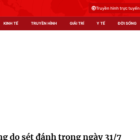
Truyền hình trực tuyến
KINH TẾ
TRUYỀN HÌNH
GIẢI TRÍ
Y TẾ
ĐỜI SỐNG
Pháp luật
Y tế
Truyền hình
Multimedia
Phim VTV
Video
Hậu trường
Shorts video
Nhân vật
Podcast
Khán giả
EMagazine
Giải sao mai
Photo
ng do sét đánh trong ngày 31/7
Infographic