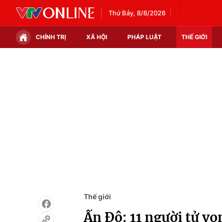
Thứ Bảy, 8/8/2026
CHÍNH TRỊ
XÃ HỘI
PHÁP LUẬT
THẾ GIỚI
Chính trị
Xã hội
Thế giới
Kinh tế
Tin tức
Tài chính
Thế giới đó đây
Thị trường
Câu chuyện quốc tế
Góc doanh nghiệp
Dữ liệu và đời sống
Thế giới
Ấn Độ: 11 người tử vo