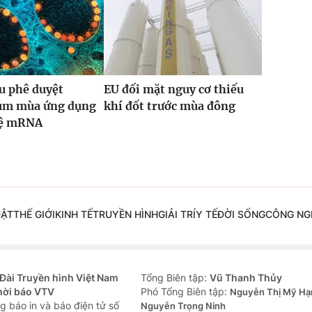
u phê duyệt
EU đối mặt nguy cơ thiếu
cúm mùa ứng dụng
khí đốt trước mùa đông
hệ mRNA
UẬT
THẾ GIỚI
KINH TẾ
TRUYỀN HÌNH
GIẢI TRÍ
Y TẾ
ĐỜI SỐNG
CÔNG NG
Đài Truyền hình Việt Nam
Tổng Biên tập:
Vũ Thanh Thủy
hời báo VTV
Phó Tổng Biên tập:
Nguyễn Thị Mỹ Hạ
g báo in và báo điện tử số
Nguyễn Trọng Ninh