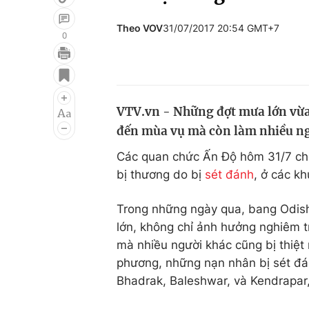
Theo VOV
31/07/2017 20:54 GMT+7
0
Giải trí
Đời sống
Điện ảnh
Du lịch
VTV.vn - Những đợt mưa lớn vừa
Âm nhạc
Làm đẹp
đến mùa vụ mà còn làm nhiều ngư
Sao
Chất lượng cuộc sốn
Các quan chức Ấn Độ hôm 31/7 cho 
bị thương do bị
sét đánh
, ở các k
Trong những ngày qua, bang Odish
lớn, không chỉ ảnh hưởng nghiêm t
mà nhiều người khác cũng bị thiệ
phương, những nạn nhân bị sét đán
Bhadrak, Baleshwar, và Kendrapar