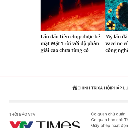
Lần đầu tiên chụp được bề
Mỹ lần đầ
mặt Mặt Trời với độ phân
vaccine 
giải cao chưa từng có
công ng
CHÍNH TRỊ
XÃ HỘI
PHÁP L
Cơ quan chủ quản:
THỜI BÁO VTV
Cơ quan báo chí:
T
Giấy phép hoạt độn