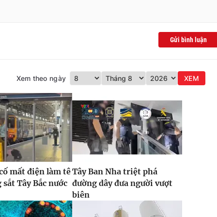
Gửi bình luận
Xem theo ngày
XEM
 cố mất điện làm tê
Tây Ban Nha triệt phá
g sắt Tây Bắc nước
đường dây đưa người vượt
biên