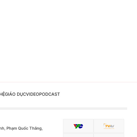
HỆ
GIÁO DỤC
VIDEO
PODCAST
nh, Phạm Quốc Thắng,