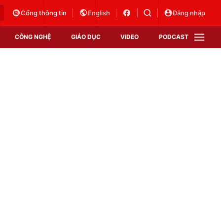
Cổng thông tin
English
Đăng nhập
CÔNG NGHỆ
GIÁO DỤC
VIDEO
PODCAST
VTV Money
VTV Thể thao
VTV Sức khoẻ
Bất động sản
Thị trường 24h
Tấm lòng Việt
Vươn mình bằng AI
VTV4
VTV8
VTV9
Lịch phát sóng
Giao lưu trực tuyến
Sự kiện