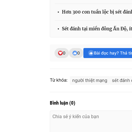
Hơn 300 con tuần lộc bị sét đán
Sét đánh tại miền đông Ấn Độ, í
0
0
Bài đọc hay? Thả t
Từ khóa:
người thiệt mạng
sét đánh 
Bình luận
(
0
)