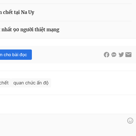
h chết tại Na Uy
t nhất 90 người thiệt mạng
im cho bài đọc
chết
quan chức ấn độ