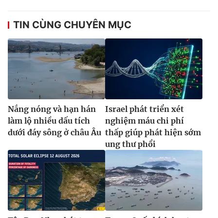
Ðiện thoại Thời báo VTV:
024.66 897 897
Email:
toasoan@vtv.vn
TIN CÙNG CHUYÊN MỤC
Liên hệ quảng cáo:
024-7300.7108
Nắng nóng và hạn hán
Israel phát triển xét
làm lộ nhiều dấu tích
nghiệm máu chi phí
dưới đáy sông ở châu Âu
thấp giúp phát hiện sớm
ung thư phổi
® Cấm sao chép dưới mọi hình thức nếu không có sự chấp
thuận bằng văn bản. Ghi rõ nguồn VTV.vn khi phát hành lại
thông tin từ website này.