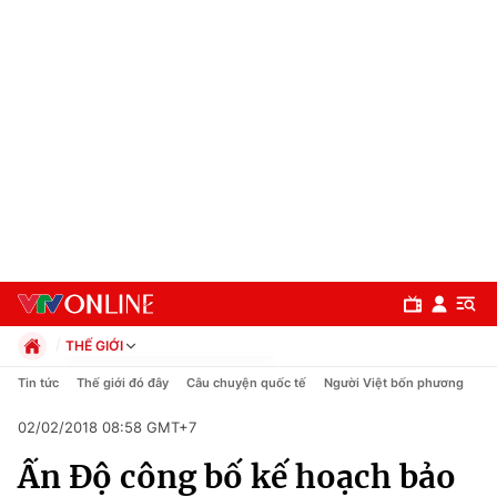
THẾ GIỚI
Chính trị
Tin tức
Thế giới đó đây
Câu chuyện quốc tế
Người Việt bốn phương
Xã hội
02/02/2018 08:58 GMT+7
Pháp luật
Chuyên mục
Kinh tế
Ấn Độ công bố kế hoạch bảo
Thể thao