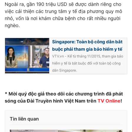
Phim VTV
Ngoài ra, gần 190 triệu USD sẽ được dành riêng cho
Giải trí
việc cải thiện các trung tâm y tế địa phương quy mô
Hậu trường
nhỏ, vốn là nơi khám chữa bệnh cho rất nhiều người
Điện ảnh
Đời sống
Nhân vật
nghèo.
Âm nhạc
Du lịch
Khán giả
Giáo dục
Singapore: Toàn bộ công dân bắt
Sao
Làm đẹp
Giải sao mai
buộc phải tham gia bảo hiểm y tế
Tuyển sinh
VTV.vn - Kể từ tháng 11/2015, tham gia bảo
Công nghệ
Chất lượng cuộc sống
hiểm y tế là bắt buộc đối với toàn bộ công
Học trực tuyến
Hitech Công nghệ tương lai
dân Singapore.
Giao lưu trực tuyến
Sản phẩm
Lịch phát sóng
Thị trường
* Mời quý độc giả theo dõi các chương trình đã phát
sóng của Đài Truyền hình Việt Nam trên
TV
Online
!
Tư vấn
Chuyên mục khác
Tin liên quan
Emagazine
Podcast