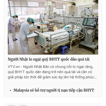
Photo
Infographic
Video
Shorts video
VTV Money
VTV Thể thao
VTV Sức khoẻ
Bất động sản
Người Nhật lo ngại quỹ BHYT quốc dân quá tải
Thị trường 24h
Tấm lòng Việt
VTV.vn - Người Nhật Bản có chung nỗi lo ngại rằng,
quỹ BHYT quốc dân đang trở nên quá tải và cần có
VTV4
Vươn mình bằng AI
giải pháp tức thời để giảm sức ép lên hệ thống phúc...
VTV9
VTV8
Malaysia sẽ hỗ trợ người tị nạn tiếp cận BHYT
Liên hệ tòa soạn
English