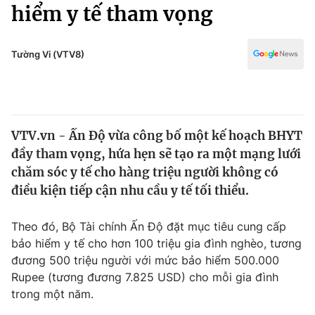
Chính trị
hiểm y tế tham vọng
Truyền hình
Văn hóa - Giải trí
Xã hội
Y tế
Tường Vi (VTV8)
Đời sống
Pháp luật
Công nghệ
Giáo dục
Y tế
VTV.vn - Ấn Độ vừa công bố một kế hoạch BHYT
đầy tham vọng, hứa hẹn sẽ tạo ra một mạng lưới
Thế giới
chăm sóc y tế cho hàng triệu người không có
điều kiện tiếp cận nhu cầu y tế tối thiểu.
Tin tức
Kinh tế
Thế giới đó đây
Theo đó, Bộ Tài chính Ấn Độ đặt mục tiêu cung cấp
Tài chính
bảo hiểm y tế cho hơn 100 triệu gia đình nghèo, tương
Dữ liệu và đời sống
Câu chuyện quốc tế
đương 500 triệu người với mức bảo hiểm 500.000
Thị trường
Rupee (tương đương 7.825 USD) cho mỗi gia đình
Truyền hình
Góc doanh nghiệp
trong một năm.