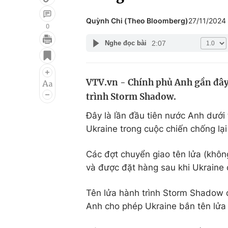
Quỳnh Chi (Theo Bloomberg)
27/11/2024
0
2:07
Nghe đọc bài
Giải trí
Đời sống
Điện ảnh
Du lịch
VTV.vn - Chính phủ Anh gần đây
Âm nhạc
Làm đẹp
trình Storm Shadow.
Sao
Chất lượng cuộc sốn
Đây là lần đầu tiên nước Anh dưới 
Ukraine trong cuộc chiến chống lại
Các đợt chuyển giao tên lửa (khôn
và được đặt hàng sau khi Ukraine 
Tên lửa hành trình Storm Shadow đ
Anh cho phép Ukraine bắn tên lửa 