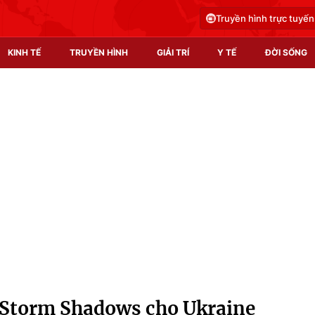
Truyền hình trực tuyến
KINH TẾ
TRUYỀN HÌNH
GIẢI TRÍ
Y TẾ
ĐỜI SỐNG
Pháp luật
Y tế
Truyền hình
Multimedia
Phim VTV
Video
Hậu trường
Shorts video
Nhân vật
Podcast
Khán giả
EMagazine
Giải sao mai
Photo
a Storm Shadows cho Ukraine
Infographic