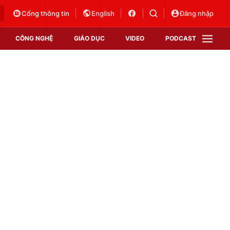
Cổng thông tin
English
Đăng nhập
CÔNG NGHỆ
GIÁO DỤC
VIDEO
PODCAST
VTV Money
VTV Thể thao
VTV Sức khoẻ
Bất động sản
Thị trường 24h
Tấm lòng Việt
Vươn mình bằng AI
VTV4
VTV8
VTV9
Lịch phát sóng
Giao lưu trực tuyến
Sự kiện