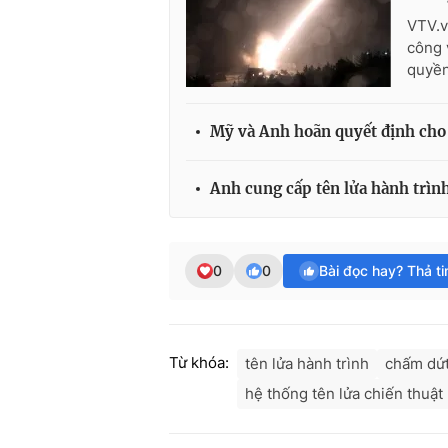
VTV.v
công 
quyền
Mỹ và Anh hoãn quyết định cho 
Anh cung cấp tên lửa hành trìn
0
0
Bài đọc hay? Thả t
Từ khóa:
tên lửa hành trình
chấm dứt
hệ thống tên lửa chiến thuật