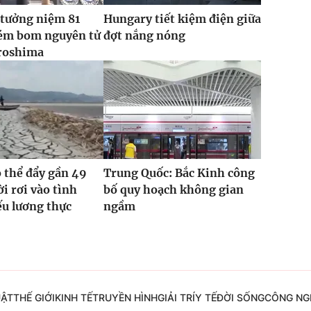
 tưởng niệm 81
Hungary tiết kiệm điện giữa
ém bom nguyên tử
đợt nắng nóng
roshima
ó thể đẩy gần 49
Trung Quốc: Bắc Kinh công
ời rơi vào tình
bố quy hoạch không gian
ếu lương thực
ngầm
UẬT
THẾ GIỚI
KINH TẾ
TRUYỀN HÌNH
GIẢI TRÍ
Y TẾ
ĐỜI SỐNG
CÔNG NG