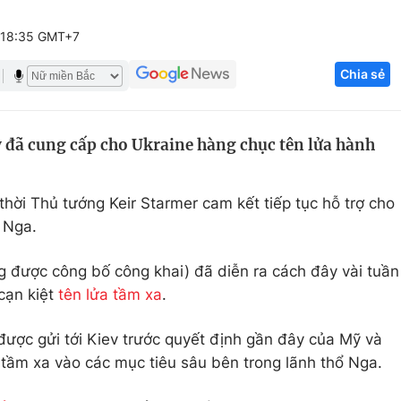
Góc ảnh
 18:35 GMT+7
Chia sẻ
Giáo dục
Công nghệ
Tuyển sinh
Hitech Công ng
 đã cung cấp cho Ukraine hàng chục tên lửa hành
Học trực tuyến
Sản phẩm
g
Thị trường
thời Thủ tướng Keir Starmer cam kết tiếp tục hỗ trợ cho
Tư vấn
 Nga.
g được công bố công khai) đã diễn ra cách đây vài tuần
cạn kiệt
tên lửa tầm xa
.
ược gửi tới Kiev trước quyết định gần đây của Mỹ và
tầm xa vào các mục tiêu sâu bên trong lãnh thổ Nga.