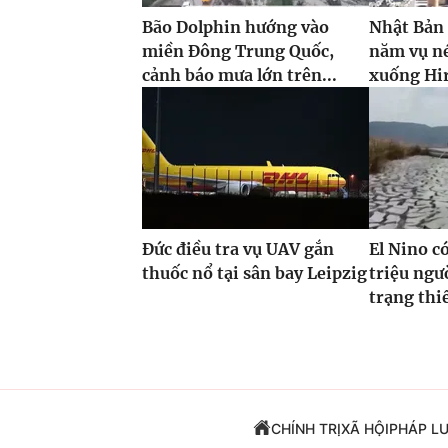
Bão Dolphin hướng vào
Nhật Bản
miền Đông Trung Quốc,
năm vụ n
cảnh báo mưa lớn trên...
xuống Hi
Đức điều tra vụ UAV gắn
El Nino c
thuốc nổ tại sân bay Leipzig
triệu ngư
trạng thi
CHÍNH TRỊ
XÃ HỘI
PHÁP L