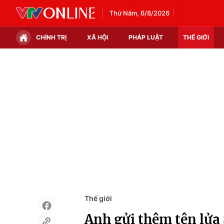
Thứ Năm, 6/8/2026
CHÍNH TRỊ
XÃ HỘI
PHÁP LUẬT
THẾ GIỚI
Chính trị
Xã hội
Thế giới
Kinh tế
Tin tức
Tài chính
Thế giới đó đây
Thị trường
Câu chuyện quốc tế
Góc doanh nghiệp
Dữ liệu và đời sống
Thế giới
Anh gửi thêm tên lử