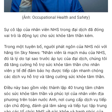
Photo
Infographic
(Ảnh: Occupational Health and Safety)
Video
Shorts video
Sự cô lập của nhân viên NHS trong đại dịch đã đóng
vai trò là động lực cho sức khỏe tâm thần kém.
VTV Money
VTV Thể thao
Trong một tuyên bố, người phát ngôn của NHS nói với
VTV Sức khoẻ
Bất động sản
hãng tin Sky News: "Nhân viên là mạch máu của NHS,
đó là lý do tại sao trước áp lực của đại dịch, chúng tôi
đã tăng cường hỗ trợ sức khỏe tâm thần cho nhân
Thị trường 24h
Tấm lòng Việt
viên y tế để đảm bảo họ được tiếp cận nhanh chóng
các dịch vụ hỗ trợ và tăng cường sức khỏe tâm thần.
VTV4
Vươn mình bằng AI
Điều này bao gồm việc thành lập 40 trung tâm chăm
sóc sức khỏe tâm thần và phúc lợi của nhân viên địa
VTV9
VTV8
phương trên toàn nước Anh, nơi cung cấp dịch vụ tiếp
cận chủ động, đánh giá lâm sàng và tiếp tục tập trung
Liên hệ tòa soạn
English
vào các tổ chức NHS về sức khỏe và hạnh phúc của