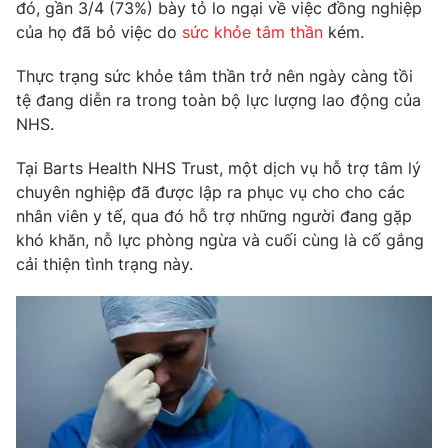
Phim VTV
đó, gần 3/4 (73%) bày tỏ lo ngại về việc đồng nghiệp
Giải trí
của họ đã bỏ việc do
sức khỏe tâm thần
kém.
Hậu trường
Điện ảnh
Thực trạng sức khỏe tâm thần trở nên ngày càng tồi
Đời sống
Nhân vật
tệ đang diễn ra trong toàn bộ lực lượng lao động của
Âm nhạc
Du lịch
NHS.
Khán giả
Giáo dục
Sao
Làm đẹp
Giải sao mai
Tại Barts Health NHS Trust, một dịch vụ hỗ trợ tâm lý
Tuyển sinh
chuyên nghiệp đã được lập ra phục vụ cho cho các
Công nghệ
Chất lượng cuộc sống
nhân viên y tế, qua đó hỗ trợ những người đang gặp
Học trực tuyến
Hitech Công nghệ tương lai
khó khăn, nỗ lực phòng ngừa và cuối cùng là cố gắng
Giao lưu trực tuyến
cải thiện tình trạng này.
Sản phẩm
Lịch phát sóng
Thị trường
Tư vấn
Chuyên mục khác
Emagazine
Podcast