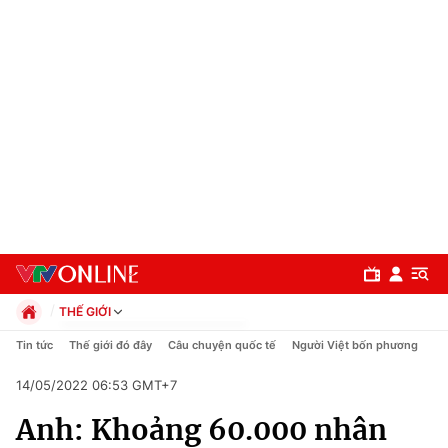
THẾ GIỚI
Chính trị
Tin tức
Thế giới đó đây
Câu chuyện quốc tế
Người Việt bốn phương
Xã hội
14/05/2022 06:53 GMT+7
Pháp luật
Chuyên mục
Kinh tế
Anh: Khoảng 60.000 nhân
Thể thao