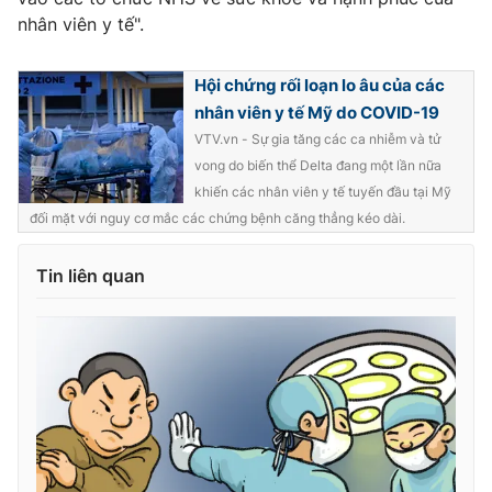
nhân viên y tế".
Hội chứng rối loạn lo âu của các
THỜI BÁO VTV
nhân viên y tế Mỹ do COVID-19
VTV.vn - Sự gia tăng các ca nhiễm và tử
vong do biến thể Delta đang một lần nữa
khiến các nhân viên y tế tuyến đầu tại Mỹ
Theo dõi báo trên
đối mặt với nguy cơ mắc các chứng bệnh căng thẳng kéo dài.
Tin liên quan
Cơ quan chủ quản:
Đài Truyền hình Việt Nam
Cơ quan báo chí:
Thời báo VTV
Giấy phép hoạt động báo in và báo điện tử số 483/GP-BTTTT
cấp ngày 29/12/2023
Tổng Biên tập:
Vũ Thanh Thủy
Phó Tổng Biên tập:
Nguyễn Thị Mỹ Hạnh, Phạm Quốc Thắng,
Nguyễn Trọng Ninh
Tổng đài VTV:
024.38 355 931 - 024.38 355 932