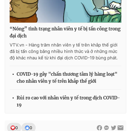
Ðiện thoại Thời báo VTV:
024.66 897 897
Email:
toasoan@vtv.vn
Liên hệ quảng cáo:
024-7300.7108
“Nóng” tình trạng nhân viên y tế bị tấn công trong
đại dịch
VTV.vn - Hàng trăm nhân viên y tế trên khắp thế giới
đã bị tấn công bằng nhiều hình thức và ở những mức
độ khác nhau kể từ khi đại dịch COVID-19 bùng phát.
COVID-19 gây "chấn thương tâm lý hàng loạt"
cho nhân viên y tế trên khắp thế giới
Rủi ro cao với nhân viên y tế trong dịch COVID-
® Cấm sao chép dưới mọi hình thức nếu không có sự chấp
19
thuận bằng văn bản. Ghi rõ nguồn VTV.vn khi phát hành lại
thông tin từ website này.
0
0