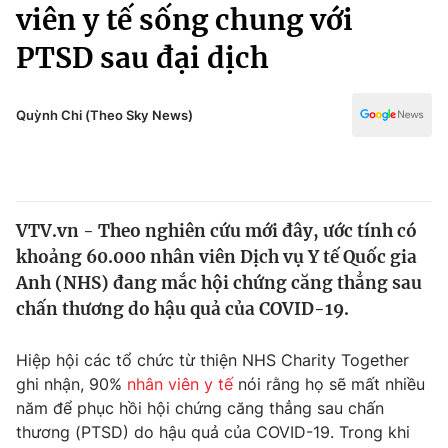
Chính trị
viên y tế sống chung với
Truyền hình
PTSD sau đại dịch
Văn hóa - Giải trí
Xã hội
Y tế
Đời sống
Quỳnh Chi (Theo Sky News)
Pháp luật
Công nghệ
Giáo dục
Y tế
VTV.vn - Theo nghiên cứu mới đây, ước tính có
Thế giới
khoảng 60.000 nhân viên Dịch vụ Y tế Quốc gia
Tin tức
Anh (NHS) đang mắc hội chứng căng thẳng sau
Kinh tế
chấn thương do hậu quả của COVID-19.
Thế giới đó đây
Tài chính
Dữ liệu và đời sống
Câu chuyện quốc tế
Hiệp hội các tổ chức từ thiện NHS Charity Together
Thị trường
ghi nhận, 90%
nhân viên y tế
nói rằng họ sẽ mất nhiều
năm để phục hồi hội chứng căng thẳng sau chấn
Truyền hình
Góc doanh nghiệp
thương (PTSD) do hậu quả của COVID-19. Trong khi