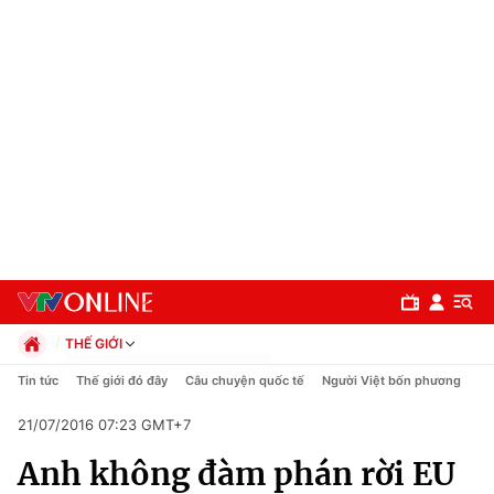
THẾ GIỚI
Chính trị
Tin tức
Thế giới đó đây
Câu chuyện quốc tế
Người Việt bốn phương
Xã hội
21/07/2016 07:23 GMT+7
Pháp luật
Chuyên mục
Kinh tế
Anh không đàm phán rời EU
Thể thao