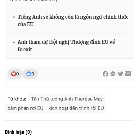
Tiếng Anh sẽ không còn là ngôn ngữ chính thức
của EU
THỜI BÁO VTV
Anh tham dự Hội nghị Thượng đỉnh EU về
Brexit
Theo dõi báo trên
0
0
Cơ quan chủ quản:
Đài Truyền hình Việt Nam
Cơ quan báo chí:
Thời báo VTV
Giấy phép hoạt động báo in và báo điện tử số 483/GP-BTTTT
Từ khóa:
Tân Thủ tướng Anh Theresa May
cấp ngày 29/12/2023
đàm phán rời EU
kích hoạt tiến trình rời EU
Tổng Biên tập:
Vũ Thanh Thủy
Phó Tổng Biên tập:
Nguyễn Thị Mỹ Hạnh, Phạm Quốc Thắng,
Nguyễn Trọng Ninh
Bình luận
(
0
)
Tổng đài VTV:
024.38 355 931 - 024.38 355 932