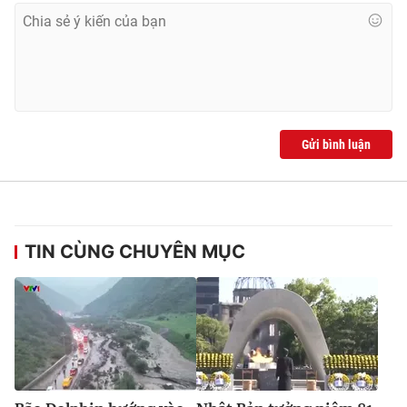
Ðiện thoại Thời báo VTV:
024.66 897 897
Email:
toasoan@vtv.vn
Liên hệ quảng cáo:
024-7300.7108
Gửi bình luận
TIN CÙNG CHUYÊN MỤC
® Cấm sao chép dưới mọi hình thức nếu không có sự chấp
thuận bằng văn bản. Ghi rõ nguồn VTV.vn khi phát hành lại
thông tin từ website này.