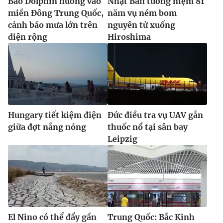
Bão Dolphin hướng vào
Nhật Bản tưởng niệm 81
miền Đông Trung Quốc,
năm vụ ném bom
cảnh báo mưa lớn trên
nguyên tử xuống
diện rộng
Hiroshima
Hungary tiết kiệm điện
Đức điều tra vụ UAV gắn
giữa đợt nắng nóng
thuốc nổ tại sân bay
Leipzig
El Nino có thể đẩy gần
Trung Quốc: Bắc Kinh