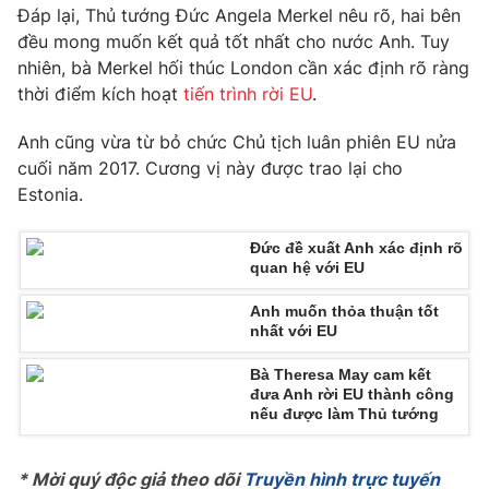
Phim VTV
Đáp lại, Thủ tướng Đức Angela Merkel nêu rõ, hai bên
Giải trí
đều mong muốn kết quả tốt nhất cho nước Anh. Tuy
Hậu trường
nhiên, bà Merkel hối thúc London cần xác định rõ ràng
Điện ảnh
Đời sống
Nhân vật
thời điểm kích hoạt
tiến trình rời EU
.
Âm nhạc
Du lịch
Khán giả
Anh cũng vừa từ bỏ chức Chủ tịch luân phiên EU nửa
Giáo dục
Sao
cuối năm 2017. Cương vị này được trao lại cho
Làm đẹp
Giải sao mai
Estonia.
Tuyển sinh
Công nghệ
Chất lượng cuộc sống
Học trực tuyến
Đức đề xuất Anh xác định rõ
Hitech Công nghệ tương lai
quan hệ với EU
Giao lưu trực tuyến
Sản phẩm
Anh muốn thỏa thuận tốt
nhất với EU
Lịch phát sóng
Thị trường
Bà Theresa May cam kết
Tư vấn
đưa Anh rời EU thành công
nếu được làm Thủ tướng
Chuyên mục khác
Emagazine
Podcast
* Mời quý độc giả theo dõi
Truyền hình trực tuyến