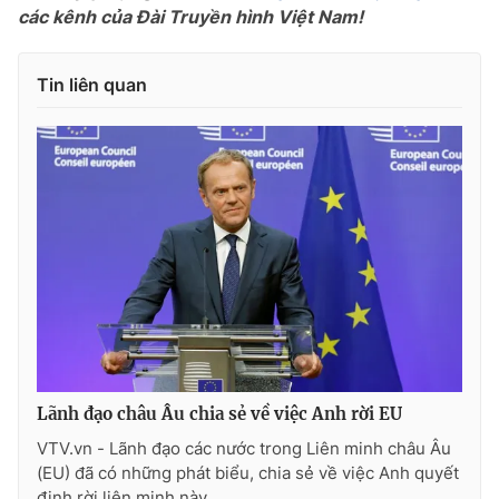
các kênh của Đài Truyền hình Việt Nam!
Photo
Infographic
Tin liên quan
Video
Shorts video
VTV Money
VTV Thể thao
VTV Sức khoẻ
Bất động sản
Thị trường 24h
Tấm lòng Việt
VTV4
Vươn mình bằng AI
Lãnh đạo châu Âu chia sẻ về việc Anh rời EU
VTV9
VTV8
VTV.vn - Lãnh đạo các nước trong Liên minh châu Âu
(EU) đã có những phát biểu, chia sẻ về việc Anh quyết
Liên hệ tòa soạn
English
định rời liên minh này.