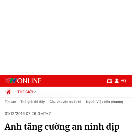
THẾ GIỚI
Chính trị
Tin tức
Thế giới đó đây
Câu chuyện quốc tế
Người Việt bốn phương
Xã hội
31/12/2016 07:26 GMT+7
Pháp luật
Chuyên mục
Kinh tế
Anh tăng cường an ninh dịp
Thể thao