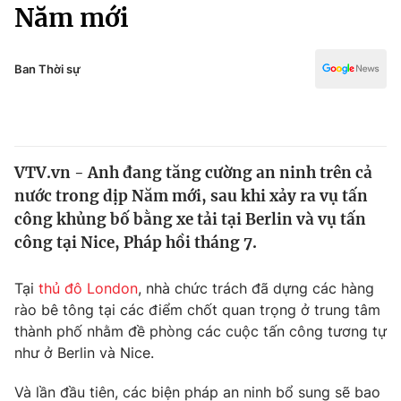
Chính trị
Năm mới
Truyền hình
Văn hóa - Giải trí
Xã hội
Y tế
Ban Thời sự
Đời sống
Pháp luật
Công nghệ
Giáo dục
Y tế
VTV.vn - Anh đang tăng cường an ninh trên cả
nước trong dịp Năm mới, sau khi xảy ra vụ tấn
Thế giới
công khủng bố bằng xe tải tại Berlin và vụ tấn
công tại Nice, Pháp hồi tháng 7.
Tin tức
Kinh tế
Thế giới đó đây
Tại
thủ đô London
, nhà chức trách đã dựng các hàng
Tài chính
rào bê tông tại các điểm chốt quan trọng ở trung tâm
Dữ liệu và đời sống
Câu chuyện quốc tế
thành phố nhằm đề phòng các cuộc tấn công tương tự
Thị trường
như ở Berlin và Nice.
Truyền hình
Góc doanh nghiệp
Và lần đầu tiên, các biện pháp an ninh bổ sung sẽ bao