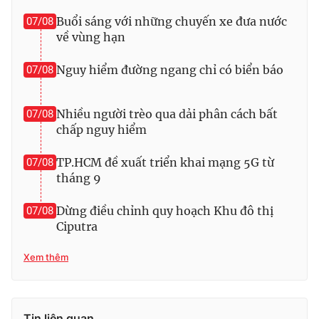
Buổi sáng với những chuyến xe đưa nước
07/08
Photo
Infographic
về vùng hạn
Video
Shorts video
Nguy hiểm đường ngang chỉ có biển báo
07/08
VTV Money
VTV Thể thao
Nhiều người trèo qua dải phân cách bất
07/08
chấp nguy hiểm
VTV Sức khoẻ
Bất động sản
TP.HCM đề xuất triển khai mạng 5G từ
07/08
tháng 9
Thị trường 24h
Tấm lòng Việt
Dừng điều chỉnh quy hoạch Khu đô thị
07/08
Ciputra
VTV4
Vươn mình bằng AI
Xem thêm
VTV9
VTV8
Liên hệ tòa soạn
English
Tin liên quan