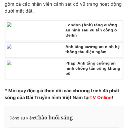
Phim VTV
gồm cả các nhân viên cảnh sát có vũ trang hoạt động
Giải trí
dưới mặt đất.
Hậu trường
Điện ảnh
Đời sống
Nhân vật
London (Anh) tăng cường
Âm nhạc
an ninh sau vụ tấn công ở
Du lịch
Khán giả
Berlin
Giáo dục
Sao
Làm đẹp
Giải sao mai
Anh tăng cường an ninh hệ
Tuyển sinh
thống tàu điện ngầm
Công nghệ
Chất lượng cuộc sống
Học trực tuyến
Pháp, Anh tăng cường an
Hitech Công nghệ tương lai
ninh chống tấn công khủng
Giao lưu trực tuyến
bố
Sản phẩm
Lịch phát sóng
Thị trường
* Mời quý độc giả theo dõi các chương trình đã phát
sóng của Đài Truyền hình Việt Nam tại
TV Online
!
Tư vấn
Chuyên mục khác
Chào buổi sáng
Dòng sự kiện:
Emagazine
Podcast