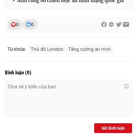
Anh công bố chiến lược an ninh mạng quốc gia
Ðiện thoại Thời báo VTV:
024.66 897 897
Email:
toasoan@vtv.vn
Liên hệ quảng cáo:
024-7300.7108
0
0
Từ khóa:
Thủ đô London
Tăng cường an ninh
Bình luận
(
0
)
® Cấm sao chép dưới mọi hình thức nếu không có sự chấp
thuận bằng văn bản. Ghi rõ nguồn VTV.vn khi phát hành lại
thông tin từ website này.
Gửi bình luận