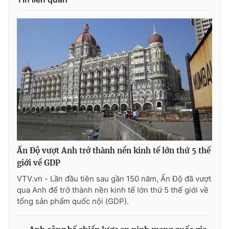
THỜI BÁO VTV
Theo dõi báo trên
Cơ quan chủ quản:
Đài Truyền hình Việt Nam
Cơ quan báo chí:
Thời báo VTV
Ấn Độ vượt Anh trở thành nền kinh tế lớn thứ 5 thế
Giấy phép hoạt động báo in và báo điện tử số 483/GP-BTTTT
giới về GDP
cấp ngày 29/12/2023
VTV.vn - Lần đầu tiên sau gần 150 năm, Ấn Độ đã vượt
Tổng Biên tập:
Vũ Thanh Thủy
qua Anh để trở thành nền kinh tế lớn thứ 5 thế giới về
Phó Tổng Biên tập:
Nguyễn Thị Mỹ Hạnh, Phạm Quốc Thắng,
tổng sản phẩm quốc nội (GDP).
Nguyễn Trọng Ninh
Tổng đài VTV:
024.38 355 931 - 024.38 355 932