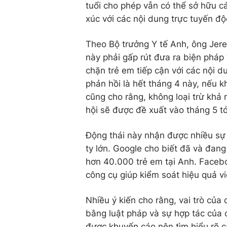
tuổi cho phép vẫn có thể sở hữu c
xúc với các nội dung trực tuyến độ
Theo Bộ trưởng Y tế Anh, ông Jer
này phải gấp rút đưa ra biện pháp
chặn trẻ em tiếp cận với các nội 
phản hồi là hết tháng 4 này, nếu 
cũng cho rằng, không loại trừ khả
hội sẽ được đề xuất vào tháng 5 tớ
Động thái này nhận được nhiều sự
ty lớn. Google cho biết đã và đang
hơn 40.000 trẻ em tại Anh. Facebo
công cụ giúp kiểm soát hiệu quả v
Nhiều ý kiến cho rằng, vai trò của
bằng luật pháp và sự hợp tác của
được khuyến cáo nên tìm hiểu rõ c