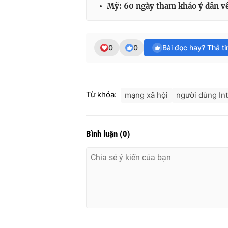
Mỹ: 60 ngày tham khảo ý dân về
0
0
Bài đọc hay? Thả t
Từ khóa:
mạng xã hội
người dùng In
Bình luận
(
0
)