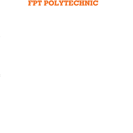
Liên hệ toà soạn
hệ tương lai
c