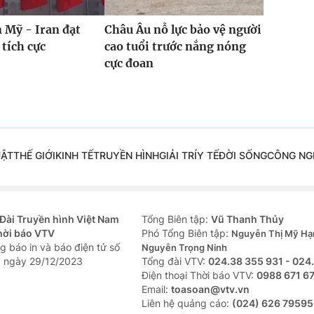
 Mỹ - Iran đạt
Châu Âu nỗ lực bảo vệ người
 tích cực
cao tuổi trước nắng nóng
cực đoan
UẬT
THẾ GIỚI
KINH TẾ
TRUYỀN HÌNH
GIẢI TRÍ
Y TẾ
ĐỜI SỐNG
CÔNG NG
Đài Truyền hình Việt Nam
Tổng Biên tập:
Vũ Thanh Thủy
hời báo VTV
Phó Tổng Biên tập:
Nguyễn Thị Mỹ Hạ
g báo in và báo điện tử số
Nguyễn Trọng Ninh
 ngày 29/12/2023
Tổng đài VTV:
024.38 355 931 - 024
Ðiện thoại Thời báo VTV:
0988 671 6
Email:
toasoan@vtv.vn
Liên hệ quảng cáo:
(024) 626 79595