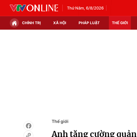
Thứ Năm, 6/8/2026
CHÍNH TRỊ
XÃ HỘI
PHÁP LUẬT
THẾ GIỚI
Chính trị
Xã hội
Thế giới
Kinh tế
Tin tức
Tài chính
Thế giới đó đây
Thị trường
Câu chuyện quốc tế
Góc doanh nghiệp
Dữ liệu và đời sống
Thế giới
Anh tăng cường quản 