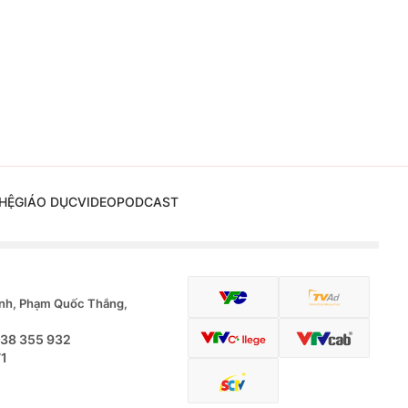
HỆ
GIÁO DỤC
VIDEO
PODCAST
nh, Phạm Quốc Thắng,
.38 355 932
71