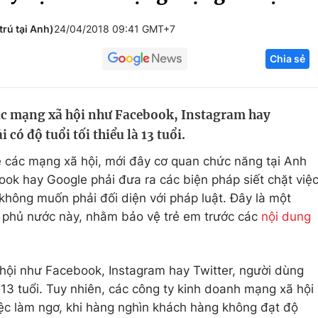
Góc ảnh
rú tại Anh)
24/04/2018 09:41 GMT+7
Chia sẻ
Giáo dục
Công nghệ
Tuyển sinh
Hitech Công ng
ác mạng xã hội như Facebook, Instagram hay
Học trực tuyến
Sản phẩm
có độ tuổi tối thiểu là 13 tuổi.
g
Thị trường
ề các mạng xã hội, mới đây cơ quan chức năng tại Anh
Tư vấn
ok hay Google phải đưa ra các biện pháp siết chặt việ
không muốn phải đối diện với pháp luật. Đây là một
 phủ nước này, nhằm bảo vệ trẻ em trước các
nội dung
hội như Facebook, Instagram hay Twitter, người dùng
là 13 tuổi. Tuy nhiên, các công ty kinh doanh mạng xã hội
ệc làm ngơ, khi hàng nghìn khách hàng không đạt độ