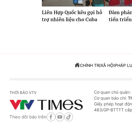
Liên Hợp Quốc kêu gọi hỗ
Đàm phán
trợ nhiên liệu cho Cuba
tiến triển
CHÍNH TRỊ
XÃ HỘI
PHÁP L
Cơ quan chủ quản:
THỜI BÁO VTV
Cơ quan báo chí:
T
Giấy phép hoạt độn
483/GP-BTTTT cấp
Theo dõi báo trên