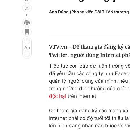
Anh Dũng (Phóng viên Đài THVN thường t
0
Giải trí
Đời sống
Điện ảnh
Du lịch
VTV.vn - Để tham gia đăng ký c
Âm nhạc
Làm đẹp
Twitter, người dùng Internet phải 
Sao
Chất lượng cuộc sốn
Tiếp tục cơn bão dư luận hướng v
đã yêu cầu các công ty như Facebo
quản lý người dùng của mình, nếu 
trong những định hướng của chính
độc hại
trên Internet.
Để tham gia đăng ký các mạng xã 
Internet phải có độ tuổi tối thiểu 
lớn hiện đang nhận cáo buộc về vi