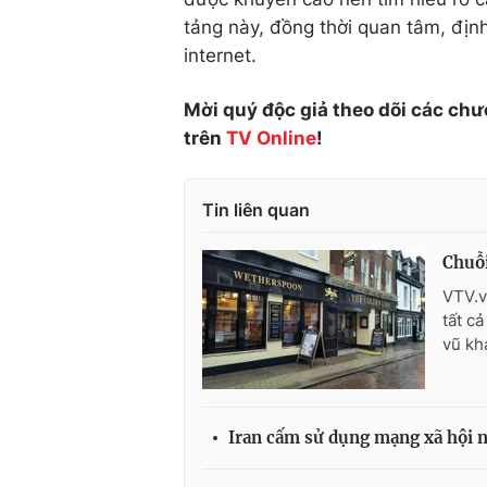
tảng này, đồng thời quan tâm, đị
internet.
Mời quý độc giả theo dõi các chư
trên
TV Online
!
Tin liên quan
Chuỗi
VTV.v
tất c
vũ kh
Iran cấm sử dụng mạng xã hội n