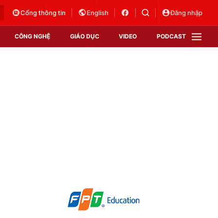
Cổng thông tin
English
Đăng nhập
CÔNG NGHỆ
GIÁO DỤC
VIDEO
PODCAST
VTV Money
VTV Thể thao
VTV Sức khoẻ
Bất động sản
Thị trường 24h
Tấm lòng Việt
Vươn mình bằng AI
VTV4
VTV8
VTV9
Lịch phát sóng
Giao lưu trực tuyến
Sự kiện