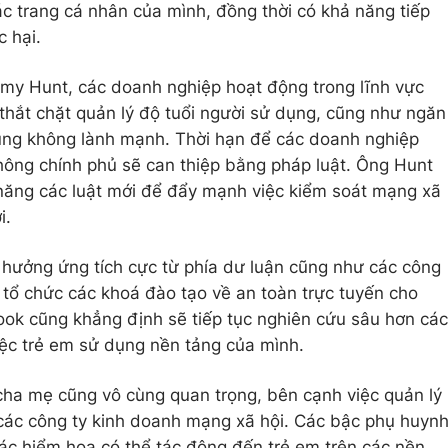
ác trang cá nhân của mình, đồng thời có khả năng tiếp
c hại.
emy Hunt, các doanh nghiệp hoạt động trong lĩnh vực
 thắt chặt quản lý độ tuổi người sử dụng, cũng như ngăn
dung không lành mạnh. Thời hạn để các doanh nghiệp
không chính phủ sẽ can thiệp bằng pháp luật. Ông Hunt
 năng các luật mới để đẩy mạnh việc kiểm soát mạng xã
i.
 hưởng ứng tích cực từ phía dư luận cũng như các công
 tổ chức các khoá đào tạo về an toàn trực tuyến cho
ok cũng khẳng định sẽ tiếp tục nghiên cứu sâu hơn các
iệc trẻ em sử dụng nền tảng của mình.
 cha mẹ cũng vô cùng quan trọng, bên cạnh việc quản lý
 các công ty kinh doanh mạng xã hội. Các bậc phụ huyn
ác hiểm hoạ có thể tác động đến trẻ em trên các nền