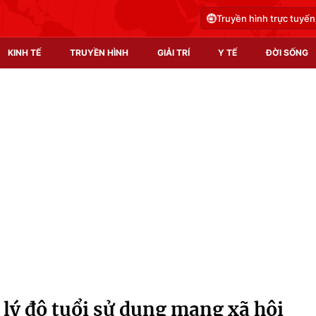
Truyền hình trực tuyến
KINH TẾ
TRUYỀN HÌNH
GIẢI TRÍ
Y TẾ
ĐỜI SỐNG
Pháp luật
Y tế
Truyền hình
Multimedia
Phim VTV
Video
Hậu trường
Shorts video
Nhân vật
Podcast
Khán giả
EMagazine
Giải sao mai
Photo
lý độ tuổi sử dụng mạng xã hội
Infographic