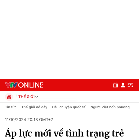
THẾ GIỚI
Chính trị
Tin tức
Thế giới đó đây
Câu chuyện quốc tế
Người Việt bốn phương
Xã hội
11/10/2024 20:18 GMT+7
Pháp luật
Chuyên mục
Kinh tế
Áp lực mới về tình trạng trẻ
Thể thao