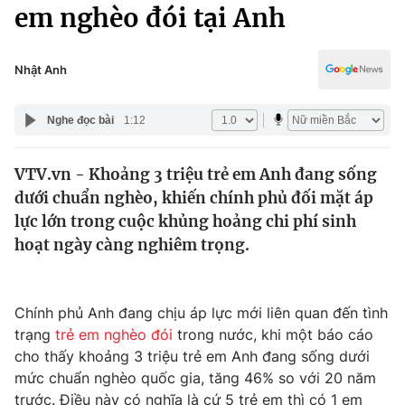
Chính trị
em nghèo đói tại Anh
Truyền hình
Văn hóa - Giải trí
Xã hội
Y tế
Nhật Anh
Đời sống
Pháp luật
Công nghệ
Nghe đọc bài
1:12
Giáo dục
Y tế
VTV.vn - Khoảng 3 triệu trẻ em Anh đang sống
dưới chuẩn nghèo, khiến chính phủ đối mặt áp
Thế giới
lực lớn trong cuộc khủng hoảng chi phí sinh
hoạt ngày càng nghiêm trọng.
Tin tức
Kinh tế
Thế giới đó đây
Tài chính
Chính phủ Anh đang chịu áp lực mới liên quan đến tình
Dữ liệu và đời sống
Câu chuyện quốc tế
trạng
trẻ em nghèo đói
trong nước, khi một báo cáo
Thị trường
cho thấy khoảng 3 triệu trẻ em Anh đang sống dưới
Truyền hình
Góc doanh nghiệp
mức chuẩn nghèo quốc gia, tăng 46% so với 20 năm
trước. Điều này có nghĩa là cứ 5 trẻ em thì có 1 em