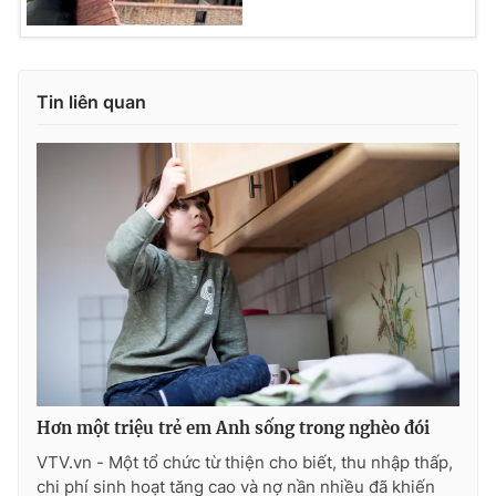
Ðiện thoại Thời báo VTV:
024.66 897 897
Email:
toasoan@vtv.vn
Liên hệ quảng cáo:
024-7300.7108
Tin liên quan
® Cấm sao chép dưới mọi hình thức nếu không có sự chấp
thuận bằng văn bản. Ghi rõ nguồn VTV.vn khi phát hành lại
Hơn một triệu trẻ em Anh sống trong nghèo đói
thông tin từ website này.
VTV.vn - Một tổ chức từ thiện cho biết, thu nhập thấp,
chi phí sinh hoạt tăng cao và nợ nần nhiều đã khiến