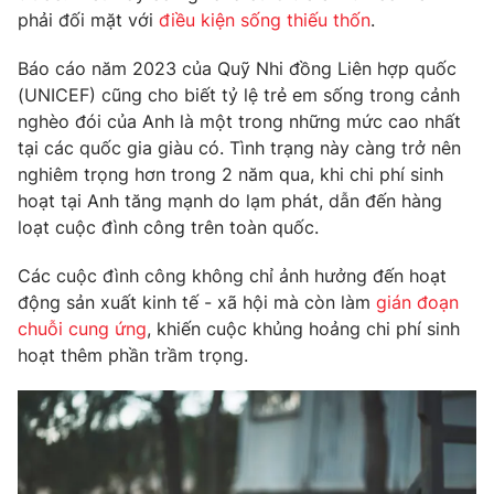
Phim VTV
phải đối mặt với
điều kiện sống thiếu thốn
.
Giải trí
Hậu trường
Báo cáo năm 2023 của Quỹ Nhi đồng Liên hợp quốc
Điện ảnh
Đời sống
Nhân vật
(UNICEF) cũng cho biết tỷ lệ trẻ em sống trong cảnh
Âm nhạc
nghèo đói của Anh là một trong những mức cao nhất
Du lịch
Khán giả
tại các quốc gia giàu có. Tình trạng này càng trở nên
Giáo dục
Sao
nghiêm trọng hơn trong 2 năm qua, khi chi phí sinh
Làm đẹp
Giải sao mai
Tuyển sinh
hoạt tại Anh tăng mạnh do lạm phát, dẫn đến hàng
Công nghệ
Chất lượng cuộc sống
loạt cuộc đình công trên toàn quốc.
Học trực tuyến
Hitech Công nghệ tương lai
Các cuộc đình công không chỉ ảnh hưởng đến hoạt
Giao lưu trực tuyến
động sản xuất kinh tế - xã hội mà còn làm
gián đoạn
Sản phẩm
chuỗi cung ứng
, khiến cuộc khủng hoảng chi phí sinh
Lịch phát sóng
Thị trường
hoạt thêm phần trầm trọng.
Tư vấn
Chuyên mục khác
Emagazine
Podcast