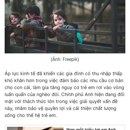
Photo
Infographic
Video
Shorts video
VTV Money
VTV Thể thao
(Ảnh: Freepik)
VTV Sức khoẻ
Bất động sản
Áp lực kinh tế đã khiến các gia đình có thu nhập thấp
Thị trường 24h
Tấm lòng Việt
khó khăn hơn trong việc đảm bảo các nhu cầu cơ bản
cho con cái, làm gia tăng nguy cơ trẻ em rơi vào vòng
VTV4
Vươn mình bằng AI
luẩn quẩn của nghèo đói. Chính phủ Anh hiện đang đối
mặt với thách thức lớn trong việc giải quyết vấn đề
này, nhằm bảo vệ quyền lợi và cải thiện chất lượng
VTV9
VTV8
sống cho thế hệ trẻ em.
Liên hệ tòa soạn
English
Hơn một triệu trẻ em Anh