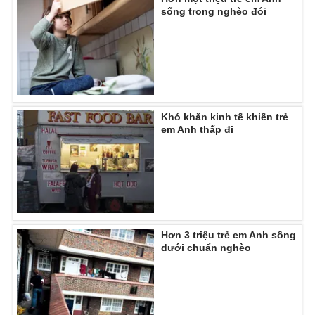
sống trong nghèo đói
THỜI BÁO VTV
Khó khăn kinh tế khiến trẻ
em Anh thấp đi
Theo dõi báo trên
Cơ quan chủ quản:
Đài Truyền hình Việt Nam
Cơ quan báo chí:
Thời báo VTV
Giấy phép hoạt động báo in và báo điện tử số 483/GP-BTTTT
cấp ngày 29/12/2023
Hơn 3 triệu trẻ em Anh sống
dưới chuẩn nghèo
Tổng Biên tập:
Vũ Thanh Thủy
Phó Tổng Biên tập:
Nguyễn Thị Mỹ Hạnh, Phạm Quốc Thắng,
Nguyễn Trọng Ninh
Tổng đài VTV:
024.38 355 931 - 024.38 355 932