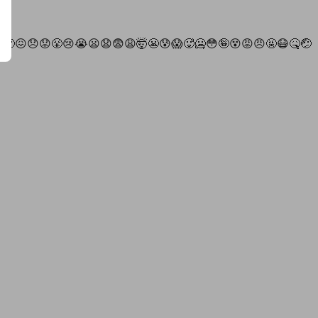
️
🙁
😖
😞
😟
😤
😢
😭
😦
😧
😨
😩
🤯
😬
😰
😱
🥵
🥶
😳
🤪
😵
😡
😠
🤬
😷
🤒
🤕