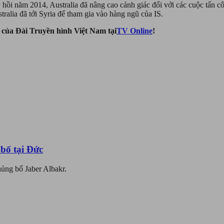
 hồi năm 2014, Australia đã nâng cao cảnh giác đối với các cuộc tấn c
ralia đã tới Syria để tham gia vào hàng ngũ của IS.
g của Đài Truyền hình Việt Nam tại
TV Online
!
bố tại Đức
ủng bố Jaber Albakr.