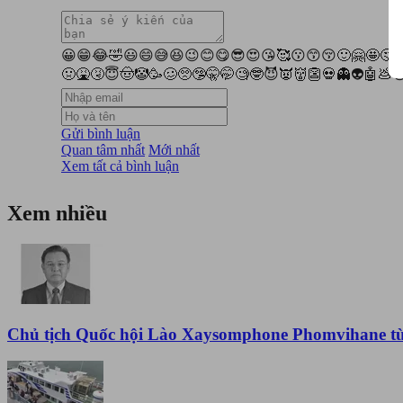
😀
😁
😂
🤣
😃
😄
😅
😆
😉
😊
😋
😎
😍
😘
🥰
😗
😙
😚
🙂
🤗
🤩
🤔

🤢
🤮
🤧
😇
🤠
🤡
🥳
🥴
🥺
🤥
🤫
🤭
🧐
🤓
😈
👿
👹
👺
💀
👻
👽
🤖
💩

Gửi bình luận
Quan tâm nhất
Mới nhất
Xem tất cả bình luận
Xem nhiều
Chủ tịch Quốc hội Lào Xaysomphone Phomvihane từ