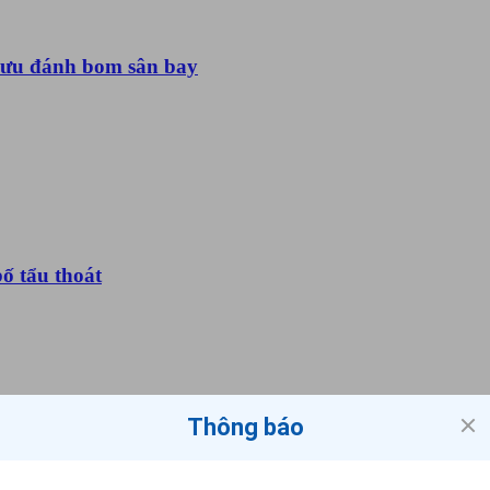
mưu đánh bom sân bay
bố tẩu thoát
Thông báo