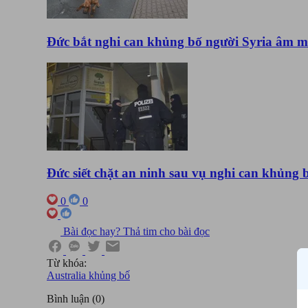
Đức bắt nghi can khủng bố người Syria âm 
Đức siết chặt an ninh sau vụ nghi can khủng 
0
0
Bài đọc hay? Thả tim cho bài đọc
Từ khóa:
Australia
khủng bố
Bình luận
(
0
)