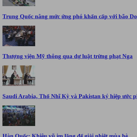
Trung Quốc nâng mức ứng phó khẩn cấp với bão Do
Thượng viện Mỹ thông qua dự luật trừng phạt Nga
Saudi Arabia, Thổ Nhĩ Kỳ và Pakistan ký hiệp ước 
Hàn Quốc: Khiêu vũ im lặng để giải nhiệt mùa hè