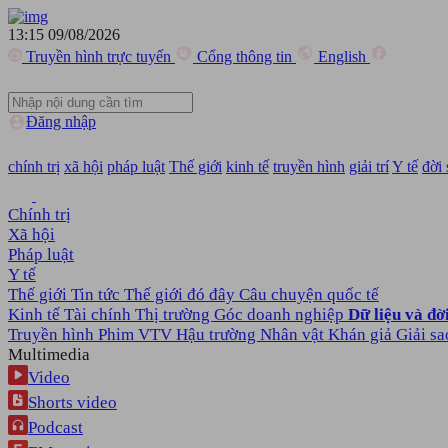
13:15 09/08/2026
Truyền hình trực tuyến
Cổng thông tin
English
Đăng nhập
chính trị
xã hội
pháp luật
Thế giới
kinh tế
truyền hình
giải trí
Y tế
đời
Chính trị
Xã hội
Pháp luật
Y tế
Thế giới
Tin tức
Thế giới đó đây
Câu chuyện quốc tế
Kinh tế
Tài chính
Thị trường
Góc doanh nghiệp
Dữ liệu và đờ
Truyền hình
Phim VTV
Hậu trường
Nhân vật
Khán giả
Giải sa
Multimedia
Video
Shorts video
Podcast