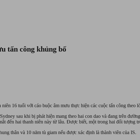
ưu tấn công khủng bố
h niên 16 tuổi với cáo buộc âm mưu thực hiện các cuộc tấn công theo lờ
ố Sydney sau khi bị phát hiện mang theo hai con dao và đang trên đườ
mắt đến hai thanh niên này từ lâu. Được biết, một trong hai đối tượng t
 chung thân và 10 năm tù giam nếu được xác định là thành viên của IS.