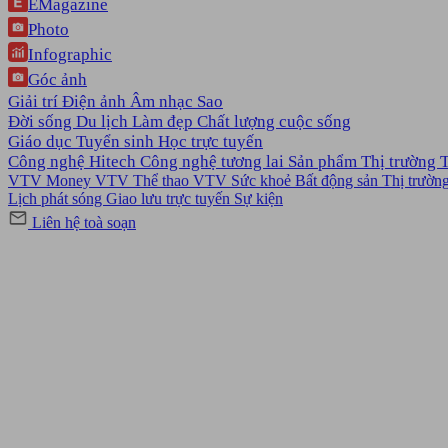
EMagazine
Photo
Infographic
Góc ảnh
Giải trí
Điện ảnh
Âm nhạc
Sao
Đời sống
Du lịch
Làm đẹp
Chất lượng cuộc sống
Giáo dục
Tuyển sinh
Học trực tuyến
Công nghệ
Hitech Công nghệ tương lai
Sản phẩm
Thị trường
VTV Money
VTV Thể thao
VTV Sức khoẻ
Bất động sản
Thị trườn
Lịch phát sóng
Giao lưu trực tuyến
Sự kiện
Liên hệ toà soạn