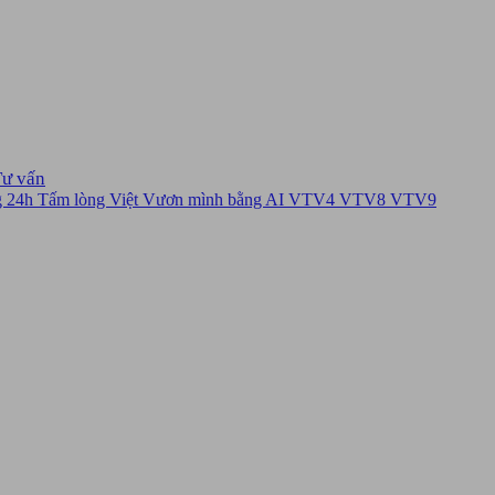
Tư vấn
g 24h
Tấm lòng Việt
Vươn mình bằng AI
VTV4
VTV8
VTV9