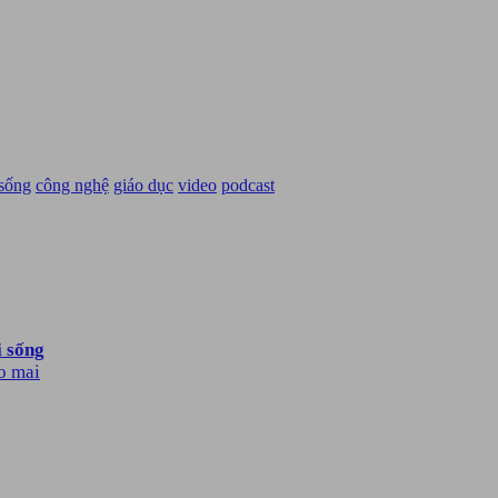
 sống
công nghệ
giáo dục
video
podcast
i sống
o mai