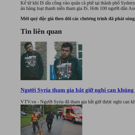
Kể từ khi IS tấn công vào quán cà phê tại thành phố Sydney
án hàng loạt thanh niên tham gia IS. Hơn 100 người dân Aust
Mời quý độc giả theo dõi các chương trình đã phát són
Tin liên quan
Người Syria tham gia bắt giữ nghi can khủng 
VTV.vn - Người Syria đã tham gia bắt giữ được nghi can kh