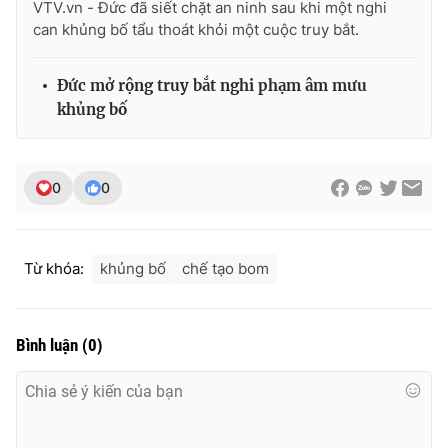
VTV.vn - Đức đã siết chặt an ninh sau khi một nghi
can khủng bố tẩu thoát khỏi một cuộc truy bắt.
Đức mở rộng truy bắt nghi phạm âm mưu
THỜI BÁO VTV
khủng bố
0
0
Theo dõi báo trên
Cơ quan chủ quản:
Đài Truyền hình Việt Nam
Từ khóa:
khủng bố
chế tạo bom
Cơ quan báo chí:
Thời báo VTV
Giấy phép hoạt động báo in và báo điện tử số 483/GP-BTTTT
cấp ngày 29/12/2023
Bình luận
(
0
)
Tổng Biên tập:
Vũ Thanh Thủy
Phó Tổng Biên tập:
Nguyễn Thị Mỹ Hạnh, Phạm Quốc Thắng,
Nguyễn Trọng Ninh
Tổng đài VTV:
024.38 355 931 - 024.38 355 932