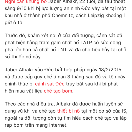
Nghi can khủng bố
Jaber Albakr, 22 tuổi, đã tẩu thoát
Phim VTV
Giải trí
sáng 9/10 khi bị lực lượng an ninh Đức vây bắt tại một
Hậu trường
khu nhà ở thành phố Chemnitz, cách Leipzig khoảng 1
Điện ảnh
giờ ô tô.
Đời sống
Nhân vật
Âm nhạc
Trước đó, khám xét nơi ở của đối tượng, cảnh sát đã
Du lịch
Khán giả
Giáo dục
Sao
phát hiện hàng trăm gam chất nổ TATP có sức công
Làm đẹp
Giải sao mai
phá lớn hơn cả chất nổ TNT và đã cho tiêu hủy tại chỗ
Tuyển sinh
số thuốc nổ này.
Công nghệ
Chất lượng cuộc sống
Học trực tuyến
Jaber Albakr vào Đức bất hợp pháp ngày 18/2/2015
Hitech Công nghệ tương lai
Giao lưu trực tuyến
và được cấp quy chế tị nạn 3 tháng sau đó và tên này
Sản phẩm
chính thức bị
cảnh sát Đức
truy bắt sau khi bị phát
hiện mua vật liệu
chế tạo bom
.
Lịch phát sóng
Thị trường
Theo các nhà điều tra, Albakr đã được huấn luyện sử
Tư vấn
dụng vũ khí và chế tạo
thiết bị nổ
tại một cơ sở của IS,
Chuyên mục khác
ngoài ra đối tượng còn tự tìm hiểu cách chế tạo và lắp
Emagazine
Podcast
ráp bom trên mạng Internet.