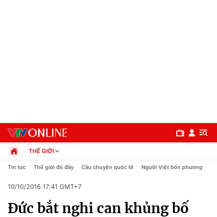
THẾ GIỚI
Chính trị
Tin tức
Thế giới đó đây
Câu chuyện quốc tế
Người Việt bốn phương
Xã hội
10/10/2016 17:41 GMT+7
Pháp luật
Chuyên mục
Kinh tế
Đức bắt nghi can khủng bố
Thể thao