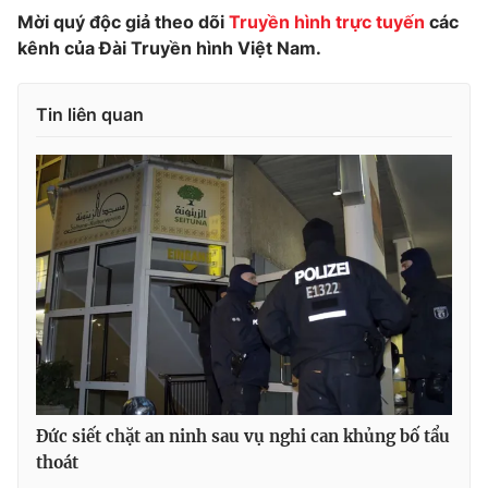
Mời quý độc giả theo dõi
Truyền hình trực tuyến
các
Photo
Infographic
kênh của Đài Truyền hình Việt Nam.
Video
Shorts video
Tin liên quan
VTV Money
VTV Thể thao
VTV Sức khoẻ
Bất động sản
Thị trường 24h
Tấm lòng Việt
VTV4
Vươn mình bằng AI
VTV9
VTV8
Đức siết chặt an ninh sau vụ nghi can khủng bố tẩu
thoát
Liên hệ tòa soạn
English