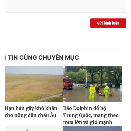
Ðiện thoại Thời báo VTV:
024.66 897 897
Email:
toasoan@vtv.vn
Liên hệ quảng cáo:
024-7300.7108
Gửi bình luận
TIN CÙNG CHUYÊN MỤC
® Cấm sao chép dưới mọi hình thức nếu không có sự chấp
Hạn hán gây khó khăn
Bão Dolphin đổ bộ
thuận bằng văn bản. Ghi rõ nguồn VTV.vn khi phát hành lại
thông tin từ website này.
cho nông dân châu Âu
Trung Quốc, mang theo
mưa lớn và gió mạnh