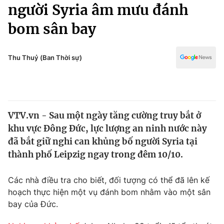
Chính trị
người Syria âm mưu đánh
Truyền hình
bom sân bay
Văn hóa - Giải trí
Xã hội
Y tế
Đời sống
Thu Thuỷ (Ban Thời sự)
Pháp luật
Công nghệ
Giáo dục
Y tế
VTV.vn - Sau một ngày tăng cường truy bắt ở
Thế giới
khu vực Đông Đức, lực lượng an ninh nước này
Tin tức
đã bắt giữ nghi can khủng bố người Syria tại
Kinh tế
thành phố Leipzig ngay trong đêm 10/10.
Thế giới đó đây
Tài chính
Dữ liệu và đời sống
Câu chuyện quốc tế
Các nhà điều tra cho biết, đối tượng có thể đã lên kế
Thị trường
hoạch thực hiện một vụ đánh bom nhằm vào một sân
bay của Đức.
Truyền hình
Góc doanh nghiệp