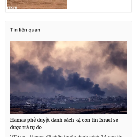
THỜI BÁO VTV
Tin liên quan
Theo dõi báo trên
Cơ quan chủ quản:
Đài Truyền hình Việt Nam
Cơ quan báo chí:
Thời báo VTV
Giấy phép hoạt động báo in và báo điện tử số 483/GP-BTTTT
cấp ngày 29/12/2023
Tổng Biên tập:
Vũ Thanh Thủy
Phó Tổng Biên tập:
Nguyễn Thị Mỹ Hạnh, Phạm Quốc Thắng,
Hamas phê duyệt danh sách 34 con tin Israel sẽ
Nguyễn Trọng Ninh
được trả tự do
Tổng đài VTV:
024.38 355 931 - 024.38 355 932
VTV.vn - Hamas đã chấp thuận danh sách 34 con tin