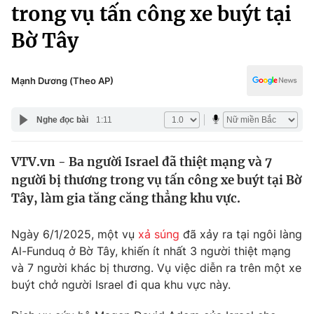
Chính trị
trong vụ tấn công xe buýt tại
Truyền hình
Bờ Tây
Văn hóa - Giải trí
Xã hội
Y tế
Đời sống
Mạnh Dương (Theo AP)
Pháp luật
Công nghệ
Giáo dục
Nghe đọc bài
1:11
Y tế
VTV.vn - Ba người Israel đã thiệt mạng và 7
Thế giới
người bị thương trong vụ tấn công xe buýt tại Bờ
Tin tức
Tây, làm gia tăng căng thẳng khu vực.
Kinh tế
Thế giới đó đây
Ngày 6/1/2025, một vụ
xả súng
đã xảy ra tại ngôi làng
Tài chính
Dữ liệu và đời sống
Al-Funduq ở Bờ Tây, khiến ít nhất 3 người thiệt mạng
Câu chuyện quốc tế
Thị trường
và 7 người khác bị thương. Vụ việc diễn ra trên một xe
buýt chở người Israel đi qua khu vực này.
Truyền hình
Góc doanh nghiệp