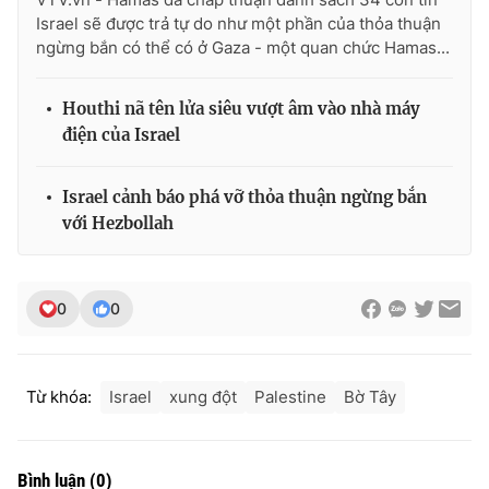
Ðiện thoại Thời báo VTV:
024.66 897 897
Israel sẽ được trả tự do như một phần của thỏa thuận
Email:
toasoan@vtv.vn
ngừng bắn có thể có ở Gaza - một quan chức Hamas...
Liên hệ quảng cáo:
024-7300.7108
Houthi nã tên lửa siêu vượt âm vào nhà máy
điện của Israel
Israel cảnh báo phá vỡ thỏa thuận ngừng bắn
với Hezbollah
0
0
® Cấm sao chép dưới mọi hình thức nếu không có sự chấp
Từ khóa:
Israel
xung đột
Palestine
Bờ Tây
thuận bằng văn bản. Ghi rõ nguồn VTV.vn khi phát hành lại
thông tin từ website này.
Bình luận
(
0
)