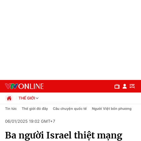
THẾ GIỚI
Chính trị
Tin tức
Thế giới đó đây
Câu chuyện quốc tế
Người Việt bốn phương
Xã hội
06/01/2025 19:02 GMT+7
Pháp luật
Chuyên mục
Kinh tế
Ba người Israel thiệt mạng
Thể thao