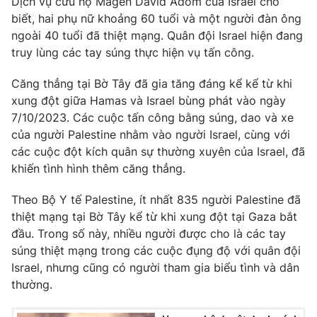
Dịch vụ cứu hộ Magen David Adom của Israel cho
Phim VTV
Giải trí
biết, hai phụ nữ khoảng 60 tuổi và một người đàn ông
Hậu trường
ngoài 40 tuổi đã thiệt mạng. Quân đội Israel hiện đang
Điện ảnh
truy lùng các tay súng thực hiện vụ tấn công.
Đời sống
Nhân vật
Âm nhạc
Căng thẳng tại Bờ Tây đã gia tăng đáng kể kể từ khi
Du lịch
Khán giả
Giáo dục
xung đột giữa Hamas và Israel bùng phát vào ngày
Sao
Làm đẹp
Giải sao mai
7/10/2023. Các cuộc tấn công bằng súng, dao và xe
Tuyển sinh
của người Palestine nhằm vào người Israel, cùng với
Công nghệ
Chất lượng cuộc sống
các cuộc đột kích quân sự thường xuyên của Israel, đã
Học trực tuyến
Hitech Công nghệ tương lai
khiến tình hình thêm căng thẳng.
Giao lưu trực tuyến
Sản phẩm
Theo Bộ Y tế Palestine, ít nhất 835 người Palestine đã
thiệt mạng tại Bờ Tây kể từ khi xung đột tại Gaza bắt
Lịch phát sóng
Thị trường
đầu. Trong số này, nhiều người được cho là các tay
súng thiệt mạng trong các cuộc đụng độ với quân đội
Tư vấn
Israel, nhưng cũng có người tham gia biểu tình và dân
Chuyên mục khác
thường.
Emagazine
Podcast