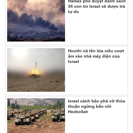
Hamas phê duyệt danh sách
34 con tin Israel sẽ được trả
Photo
Infographic
tự do
Video
Shorts video
VTV Money
VTV Thể thao
Houthi nã tên lửa siêu vượt
âm vào nhà máy điện của
VTV Sức khoẻ
Bất động sản
Israel
Thị trường 24h
Tấm lòng Việt
VTV4
Vươn mình bằng AI
Israel cảnh báo phá vỡ thỏa
thuận ngừng bắn với
Hezbollah
VTV9
VTV8
Liên hệ tòa soạn
English