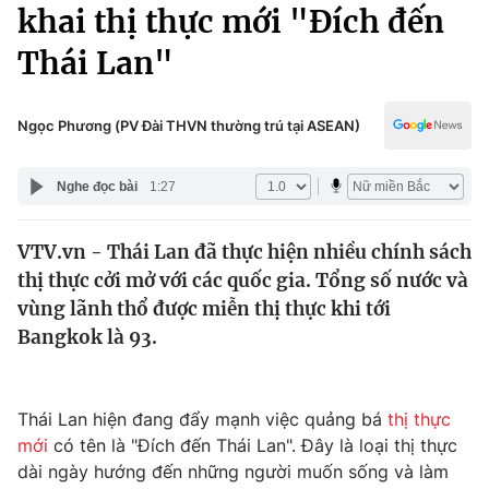
Chính trị
khai thị thực mới "Đích đến
Truyền hình
Thái Lan"
Văn hóa - Giải trí
Xã hội
Y tế
Đời sống
Ngọc Phương (PV Đài THVN thường trú tại ASEAN)
Pháp luật
Công nghệ
Giáo dục
Nghe đọc bài
1:27
Y tế
VTV.vn - Thái Lan đã thực hiện nhiều chính sách
Thế giới
thị thực cởi mở với các quốc gia. Tổng số nước và
Tin tức
vùng lãnh thổ được miễn thị thực khi tới
Kinh tế
Bangkok là 93.
Thế giới đó đây
Tài chính
Dữ liệu và đời sống
Câu chuyện quốc tế
Thị trường
Thái Lan hiện đang đẩy mạnh việc quảng bá
thị thực
mới
có tên là "Đích đến Thái Lan". Đây là loại thị thực
Truyền hình
Góc doanh nghiệp
dài ngày hướng đến những người muốn sống và làm