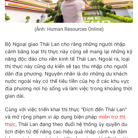
Photo
Infographic
Video
Shorts video
(Ảnh: Human Resources Online)
Bộ Ngoại giao Thái Lan cho rằng những người nhập
VTV Money
VTV Thể thao
cảnh bằng loại thị thực này cũng sẽ mang lại những kỹ
năng độc đáo cho nền kinh tế Thái Lan. Ngoài ra, loại
VTV Sức khoẻ
Bất động sản
thị thực này cũng dự kiến sẽ tạo thu nhập cho người
dân địa phương. Nguyên nhân là do những du khách
nước ngoài này có thể tiêu tiền của họ ở các khu vực
Thị trường 24h
Tấm lòng Việt
địa phương nơi họ sống và làm việc trong khoảng thời
gian dài.
VTV4
Vươn mình bằng AI
Cùng với việc triển khai thị thực "Đích đến Thái Lan"
và mở rộng phạm vi áp dụng biện pháp
miễn trừ thị
VTV9
VTV8
thực
, Thái Lan đang theo đuổi hệ thống ủy quyền du
lịch điện tử để nâng cao hiệu quả nhập cảnh và đảm
Liên hệ tòa soạn
English