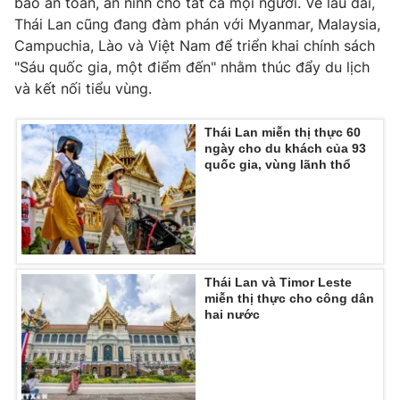
bảo an toàn, an ninh cho tất cả mọi người. Về lâu dài,
Thái Lan cũng đang đàm phán với Myanmar, Malaysia,
Campuchia, Lào và Việt Nam để triển khai chính sách
"Sáu quốc gia, một điểm đến" nhằm thúc đẩy du lịch
THỜI BÁO VTV
và kết nối tiểu vùng.
Thái Lan miễn thị thực 60
ngày cho du khách của 93
quốc gia, vùng lãnh thổ
Theo dõi báo trên
Cơ quan chủ quản:
Đài Truyền hình Việt Nam
Cơ quan báo chí:
Thời báo VTV
Giấy phép hoạt động báo in và báo điện tử số 483/GP-BTTTT
Thái Lan và Timor Leste
cấp ngày 29/12/2023
miễn thị thực cho công dân
hai nước
Tổng Biên tập:
Vũ Thanh Thủy
Phó Tổng Biên tập:
Nguyễn Thị Mỹ Hạnh, Phạm Quốc Thắng,
Nguyễn Trọng Ninh
Tổng đài VTV:
024.38 355 931 - 024.38 355 932