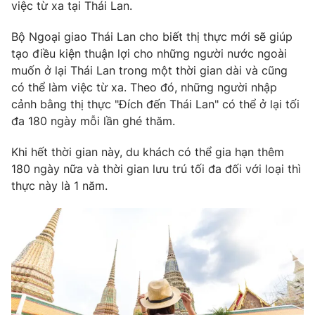
Phim VTV
việc từ xa tại Thái Lan.
Giải trí
Hậu trường
Bộ Ngoại giao Thái Lan cho biết thị thực mới sẽ giúp
Điện ảnh
tạo điều kiện thuận lợi cho những người nước ngoài
Đời sống
Nhân vật
muốn ở lại Thái Lan trong một thời gian dài và cũng
Âm nhạc
Du lịch
có thể làm việc từ xa. Theo đó, những người nhập
Khán giả
Giáo dục
Sao
cảnh bằng thị thực "Đích đến Thái Lan" có thể ở lại tối
Làm đẹp
Giải sao mai
đa 180 ngày mỗi lần ghé thăm.
Tuyển sinh
Công nghệ
Chất lượng cuộc sống
Khi hết thời gian này, du khách có thể gia hạn thêm
Học trực tuyến
Hitech Công nghệ tương lai
180 ngày nữa và thời gian lưu trú tối đa đối với loại thì
Giao lưu trực tuyến
thực này là 1 năm.
Sản phẩm
Lịch phát sóng
Thị trường
Tư vấn
Chuyên mục khác
Emagazine
Podcast