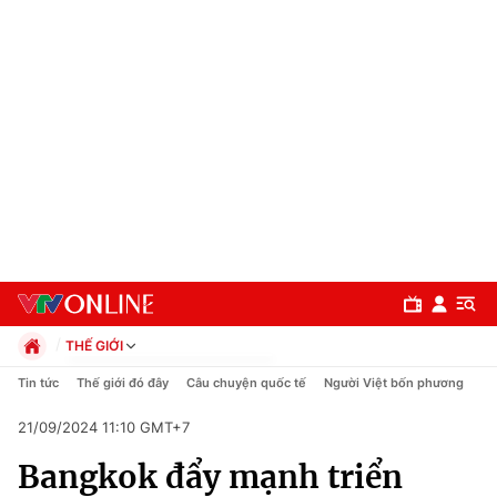
THẾ GIỚI
Chính trị
Tin tức
Thế giới đó đây
Câu chuyện quốc tế
Người Việt bốn phương
Xã hội
21/09/2024 11:10 GMT+7
Pháp luật
Chuyên mục
Kinh tế
Bangkok đẩy mạnh triển
Thể thao