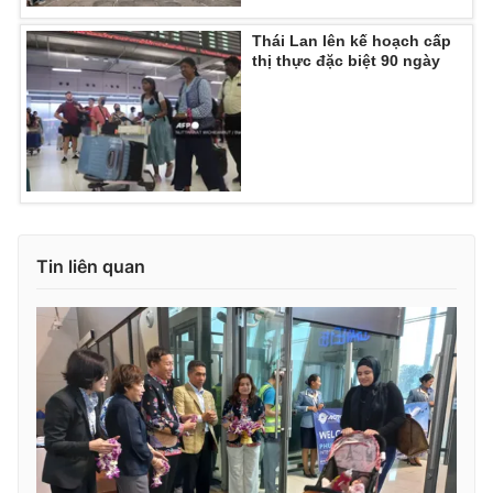
Ðiện thoại Thời báo VTV:
024.66 897 897
Thái Lan lên kế hoạch cấp
Email:
toasoan@vtv.vn
thị thực đặc biệt 90 ngày
Liên hệ quảng cáo:
024-7300.7108
Tin liên quan
® Cấm sao chép dưới mọi hình thức nếu không có sự chấp
thuận bằng văn bản. Ghi rõ nguồn VTV.vn khi phát hành lại
thông tin từ website này.