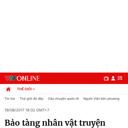
THẾ GIỚI
Chính trị
Tin tức
Thế giới đó đây
Câu chuyện quốc tế
Người Việt bốn phương
Xã hội
19/08/2017 18:02 GMT+7
Pháp luật
Chuyên mục
Kinh tế
Bảo tàng nhân vật truyện
Thể thao