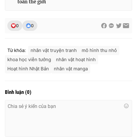
toàn thế giới
Ðiện thoại Thời báo VTV:
024.66 897 897
Email:
toasoan@vtv.vn
Liên hệ quảng cáo:
024-7300.7108
0
0
Từ khóa:
nhân vật truyện tranh
mô hình thu nhỏ
khoa học viễn tưởng
nhân vật hoạt hình
Hoạt hình Nhật Bản
nhân vật manga
Bình luận
(
0
)
® Cấm sao chép dưới mọi hình thức nếu không có sự chấp
thuận bằng văn bản. Ghi rõ nguồn VTV.vn khi phát hành lại
thông tin từ website này.