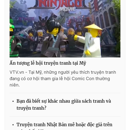
THỜI BÁO VTV
Theo dõi báo trên
Ấn tượng lễ hội truyện tranh tại Mỹ
VTV.vn - Tại Mỹ, những người yêu thích truyện tranh
Cơ quan chủ quản:
Đài Truyền hình Việt Nam
đang có cơ hội tham gia lễ hội Comic Con thường
Cơ quan báo chí:
Thời báo VTV
niên.
Giấy phép hoạt động báo in và báo điện tử số 483/GP-BTTTT
cấp ngày 29/12/2023
Bạn đã biết sự khác nhau giữa sách tranh và
Tổng Biên tập:
Vũ Thanh Thủy
truyện tranh?
Phó Tổng Biên tập:
Nguyễn Thị Mỹ Hạnh, Phạm Quốc Thắng,
Nguyễn Trọng Ninh
Truyện tranh Nhật Bản mê hoặc độc giả trên
Tổng đài VTV:
024.38 355 931 - 024.38 355 932