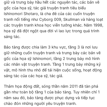
Phim VTV
giữ và trưng bày hầu hết các nguyên tác, các bản vẽ
Giải trí
gốc của họa sỹ, tác giả truyện tranh tiêu biểu
Hậu trường
Ishinomori Shotaro, là cha đẻ của các cuốn truyện
Điện ảnh
Đời sống
tranh nổi tiếng như Cyborg 009, Skullman và hàng loạt
Nhân vật
Âm nhạc
các truyện tranh khoa học viễn tưởng khác. Năm 1998,
Du lịch
Khán giả
họa sỹ đã đột ngột qua đời vì lao lực trong quá trình
Giáo dục
Sao
sáng tác.
Làm đẹp
Giải sao mai
Tuyển sinh
Công nghệ
Bảo tàng được chia làm 3 khu vực, tầng 3 là nơi lưu
Chất lượng cuộc sống
Học trực tuyến
giữ những cuốn truyện tranh và trưng bày các bản vẽ
Hitech Công nghệ tương lai
gốc của họa sỹ Ishinomori, tầng 2 trưng bày mô hình
Giao lưu trực tuyến
các nhân vật truyện tranh. Tầng 1 trưng bày những kỷ
Sản phẩm
vật, mô hình thu nhỏ để tái hiện cuộc sống, hoạt động
Lịch phát sóng
Thị trường
sáng tác của các họa sỹ, tác giả.
Tư vấn
Thảm họa động đất, sóng thần năm 2011 đã tàn phá
gần như toàn bộ tầng 1 của bảo tàng. Tuy nhiên chỉ 1
Chuyên mục khác
năm sau đó, bảo tàng được phục dựng và tiếp tục
Emagazine
Podcast
chào đón những người yêu truyện tranh.