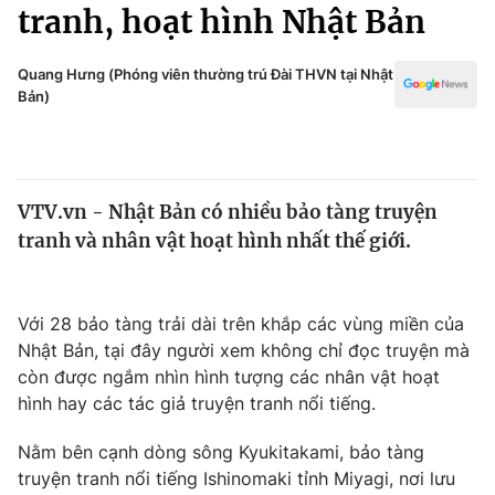
Chính trị
tranh, hoạt hình Nhật Bản
Truyền hình
Văn hóa - Giải trí
Xã hội
Quang Hưng (Phóng viên thường trú Đài THVN tại Nhật
Y tế
Bản)
Đời sống
Pháp luật
Công nghệ
Giáo dục
Y tế
VTV.vn - Nhật Bản có nhiều bảo tàng truyện
tranh và nhân vật hoạt hình nhất thế giới.
Thế giới
Tin tức
Với 28 bảo tàng trải dài trên khắp các vùng miền của
Kinh tế
Nhật Bản, tại đây người xem không chỉ đọc truyện mà
Thế giới đó đây
Tài chính
còn được ngắm nhìn hình tượng các nhân vật hoạt
Dữ liệu và đời sống
Câu chuyện quốc tế
hình hay các tác giả truyện tranh nổi tiếng.
Thị trường
Nằm bên cạnh dòng sông Kyukitakami, bảo tàng
Truyền hình
Góc doanh nghiệp
truyện tranh nổi tiếng Ishinomaki tỉnh Miyagi, nơi lưu