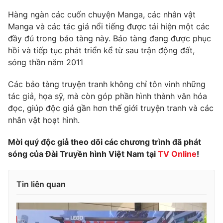
Hàng ngàn các cuốn chuyện Manga, các nhân vật
Photo
Infographic
Manga và các tác giả nổi tiếng được tái hiện một các
đầy đủ trong bảo tàng này. Bảo tàng đang được phục
Video
Shorts video
hồi và tiếp tục phát triển kể từ sau trận động đất,
sóng thần năm 2011
VTV Money
VTV Thể thao
Các bảo tàng truyện tranh không chỉ tôn vinh những
tác giả, họa sỹ, mà còn góp phần hình thành văn hóa
VTV Sức khoẻ
Bất động sản
đọc, giúp độc giả gần hơn thế giới truyện tranh và các
nhân vật hoạt hình.
Thị trường 24h
Tấm lòng Việt
Mời quý độc giả theo dõi các chương trình đã phát
sóng của Đài Truyền hình Việt Nam tại
TV Online
!
VTV4
Vươn mình bằng AI
Tin liên quan
VTV9
VTV8
Liên hệ tòa soạn
English