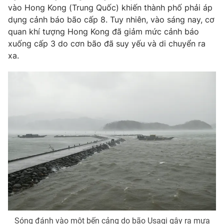
Ðiện thoại Thời báo VTV:
024.66 897 897
vào Hong Kong (Trung Quốc) khiến thành phố phải áp
dụng cảnh báo bão cấp 8. Tuy nhiên, vào sáng nay, cơ
Email:
toasoan@vtv.vn
quan khí tượng Hong Kong đã giảm mức cảnh báo
Liên hệ quảng cáo:
024-7300.7108
xuống cấp 3 do cơn bão đã suy yếu và di chuyển ra
xa.
® Cấm sao chép dưới mọi hình thức nếu không có sự chấp
thuận bằng văn bản. Ghi rõ nguồn VTV.vn khi phát hành lại
thông tin từ website này.
Sóng đánh vào một bến cảng do bão Usagi gây ra mưa