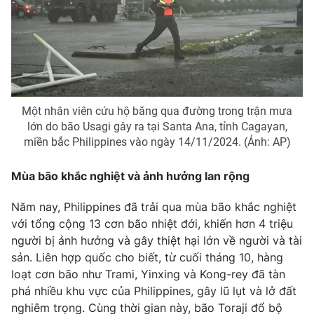
THỜI BÁO VTV
Một nhân viên cứu hộ băng qua đường trong trận mưa
lớn do bão Usagi gây ra tại Santa Ana, tỉnh Cagayan,
Theo dõi báo trên
miền bắc Philippines vào ngày 14/11/2024. (Ảnh: AP)
Mùa bão khắc nghiệt và ảnh hưởng lan rộng
Cơ quan chủ quản:
Đài Truyền hình Việt Nam
Cơ quan báo chí:
Thời báo VTV
Năm nay, Philippines đã trải qua mùa bão khắc nghiệt
Giấy phép hoạt động báo in và báo điện tử số 483/GP-BTTTT
với tổng cộng 13 cơn bão nhiệt đới, khiến hơn 4 triệu
cấp ngày 29/12/2023
người bị ảnh hưởng và gây thiệt hại lớn về người và tài
Tổng Biên tập:
Vũ Thanh Thủy
sản. Liên hợp quốc cho biết, từ cuối tháng 10, hàng
Phó Tổng Biên tập:
Nguyễn Thị Mỹ Hạnh, Phạm Quốc Thắng,
loạt cơn bão như Trami, Yinxing và Kong-rey đã tàn
Nguyễn Trọng Ninh
phá nhiều khu vực của Philippines, gây lũ lụt và lở đất
Tổng đài VTV:
024.38 355 931 - 024.38 355 932
nghiêm trọng. Cùng thời gian này, bão Toraji đổ bộ