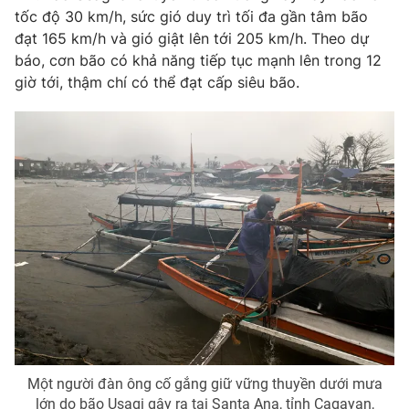
Phim VTV
tốc độ 30 km/h, sức gió duy trì tối đa gần tâm bão
Giải trí
đạt 165 km/h và gió giật lên tới 205 km/h. Theo dự
Hậu trường
Điện ảnh
báo, cơn bão có khả năng tiếp tục mạnh lên trong 12
Đời sống
Nhân vật
giờ tới, thậm chí có thể đạt cấp siêu bão.
Âm nhạc
Du lịch
Khán giả
Giáo dục
Sao
Làm đẹp
Giải sao mai
Tuyển sinh
Công nghệ
Chất lượng cuộc sống
Học trực tuyến
Hitech Công nghệ tương lai
Giao lưu trực tuyến
Sản phẩm
Lịch phát sóng
Thị trường
Tư vấn
Chuyên mục khác
Một người đàn ông cố gắng giữ vững thuyền dưới mưa
Emagazine
Podcast
lớn do bão Usagi gây ra tại Santa Ana, tỉnh Cagayan,