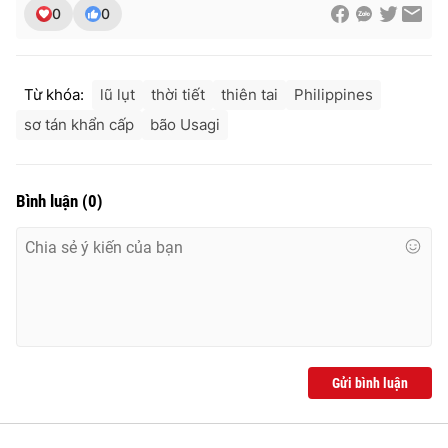
0
0
Từ khóa:
lũ lụt
thời tiết
thiên tai
Philippines
sơ tán khẩn cấp
bão Usagi
Bình luận
(
0
)
Gửi bình luận