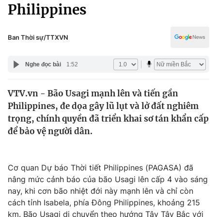
Chính trị
Philippines
Truyền hình
Văn hóa - Giải trí
Xã hội
Y tế
Ban Thời sự/TTXVN
Đời sống
Pháp luật
Công nghệ
Nghe đọc bài
1:52
Giáo dục
Y tế
VTV.vn - Bão Usagi mạnh lên và tiến gần
Philippines, đe dọa gây lũ lụt và lở đất nghiêm
Thế giới
trọng, chính quyền đã triển khai sơ tán khẩn cấp
để bảo vệ người dân.
Tin tức
Kinh tế
Thế giới đó đây
Tài chính
Cơ quan Dự báo Thời tiết Philippines (PAGASA) đã
Dữ liệu và đời sống
Câu chuyện quốc tế
nâng mức cảnh báo của bão Usagi lên cấp 4 vào sáng
Thị trường
nay, khi cơn bão nhiệt đới này mạnh lên và chỉ còn
Truyền hình
Góc doanh nghiệp
cách tỉnh Isabela, phía Đông Philippines, khoảng 215
km. Bão Usagi di chuyển theo hướng Tây Tây Bắc với