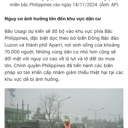
miền bắc Philippines vào ngày 14/11/2024. (Ảnh: AP)
Photo
Infographic
Nguy cơ ảnh hưởng lớn đến khu vực dân cư
Video
Shorts video
Bão Usagi dự kiến sẽ đổ bộ vào khu vực phía Bắc
Philippines, đặc biệt dọc theo bờ biển Đông Bắc đảo
VTV Money
VTV Thể thao
Luzon và thành phố Aparri, nơi sinh sống của khoảng
70.000 người. Những vùng dân cư nhỏ hơn cũng sẽ
đối mặt với nguy cơ cao về lũ lụt và lở đất do mưa
VTV Sức khoẻ
Bất động sản
lớn. Chính quyền Philippines đã tiến hành các biện
pháp sơ tán khẩn cấp nhằm giảm thiểu thiệt hại tại các
Thị trường 24h
Tấm lòng Việt
khu vực dễ bị ảnh hưởng.
VTV4
Vươn mình bằng AI
VTV9
VTV8
Liên hệ tòa soạn
English