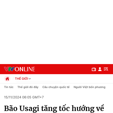
THẾ GIỚI
Chính trị
Tin tức
Thế giới đó đây
Câu chuyện quốc tế
Người Việt bốn phương
Xã hội
15/11/2024 06:05 GMT+7
Pháp luật
Chuyên mục
Kinh tế
Bão Usagi tăng tốc hướng về
Thể thao