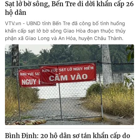
Sạt lở bờ sông, Bến Tre di dời khẩn cấp 26
hộ dân
® Cấm sao chép dưới mọi hình thức nếu không có sự chấp
VTV.vn - UBND tỉnh Bến Tre đã công bố tình huống
thuận bằng văn bản. Ghi rõ nguồn VTV.vn khi phát hành lại
thông tin từ website này.
khẩn cấp sạt lở bờ sông Giao Hòa đoạn thuộc thủy
phận xã Giao Long và An Hóa, huyện Châu Thành.
Bình Định: 20 hộ dân sơ tán khẩn cấp do