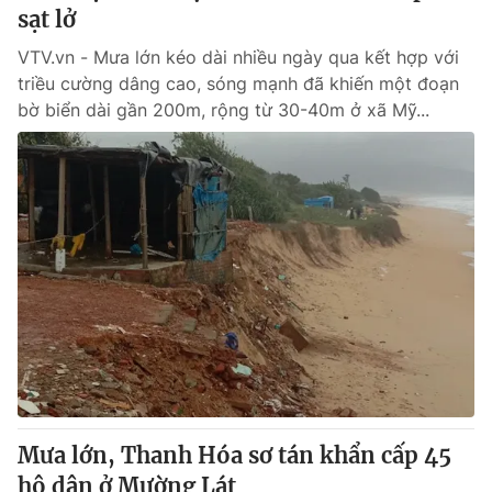
sạt lở
VTV.vn - Mưa lớn kéo dài nhiều ngày qua kết hợp với
triều cường dâng cao, sóng mạnh đã khiến một đoạn
bờ biển dài gần 200m, rộng từ 30-40m ở xã Mỹ...
Mưa lớn, Thanh Hóa sơ tán khẩn cấp 45
hộ dân ở Mường Lát