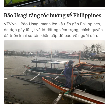
Giấy phép hoạt động báo in và báo điện tử số 483/GP-BTTTT
cấp ngày 29/12/2023
Bão Usagi tăng tốc hướng về Philippines
Tổng Biên tập:
Vũ Thanh Thủy
Phó Tổng Biên tập:
Nguyễn Thị Mỹ Hạnh, Phạm Quốc Thắng,
VTV.vn - Bão Usagi mạnh lên và tiến gần Philippines,
Nguyễn Trọng Ninh
đe dọa gây lũ lụt và lở đất nghiêm trọng, chính quyền
Tổng đài VTV:
024.38 355 931 - 024.38 355 932
đã triển khai sơ tán khẩn cấp để bảo vệ người dân.
Ðiện thoại Thời báo VTV:
024.66 897 897
Email:
toasoan@vtv.vn
Liên hệ quảng cáo:
024-7300.7108