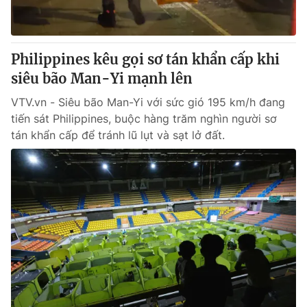
Thị trường 24h
Tấm lòng Việt
VTV4
Vươn mình bằng AI
Philippines kêu gọi sơ tán khẩn cấp khi
siêu bão Man-Yi mạnh lên
VTV9
VTV8
VTV.vn - Siêu bão Man-Yi với sức gió 195 km/h đang
tiến sát Philippines, buộc hàng trăm nghìn người sơ
Liên hệ tòa soạn
English
tán khẩn cấp để tránh lũ lụt và sạt lở đất.
THỜI BÁO VTV
Theo dõi báo trên
Cơ quan chủ quản:
Đài Truyền hình Việt Nam
Cơ quan báo chí:
Thời báo VTV