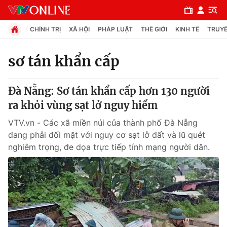
CHÍNH TRỊ
XÃ HỘI
PHÁP LUẬT
THẾ GIỚI
KINH TẾ
TRUYỀ
sơ tán khẩn cấp
Chuyên mục
Đà Nẵng: Sơ tán khẩn cấp hơn 130 người
Chính trị
ra khỏi vùng sạt lở nguy hiểm
VTV.vn - Các xã miền núi của thành phố Đà Nẵng
Xã hội
đang phải đối mặt với nguy cơ sạt lở đất và lũ quét
nghiêm trọng, đe dọa trực tiếp tính mạng người dân.
Pháp luật
Y tế
Thế giới