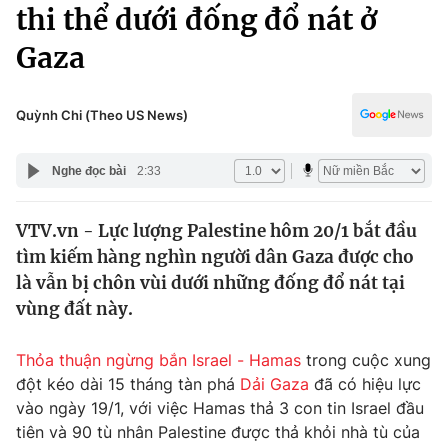
Chính trị
thi thể dưới đống đổ nát ở
Truyền hình
Gaza
Văn hóa - Giải trí
Xã hội
Y tế
Đời sống
Quỳnh Chi (Theo US News)
Pháp luật
Công nghệ
Giáo dục
Nghe đọc bài
2:33
Y tế
VTV.vn - Lực lượng Palestine hôm 20/1 bắt đầu
Thế giới
tìm kiếm hàng nghìn người dân Gaza được cho
Tin tức
là vẫn bị chôn vùi dưới những đống đổ nát tại
Kinh tế
vùng đất này.
Thế giới đó đây
Tài chính
Dữ liệu và đời sống
Câu chuyện quốc tế
Thỏa thuận ngừng bắn Israel - Hamas
trong cuộc xung
Thị trường
đột kéo dài 15 tháng tàn phá
Dải Gaza
đã có hiệu lực
vào ngày 19/1, với việc Hamas thả 3 con tin Israel đầu
Truyền hình
Góc doanh nghiệp
tiên và 90 tù nhân Palestine được thả khỏi nhà tù của