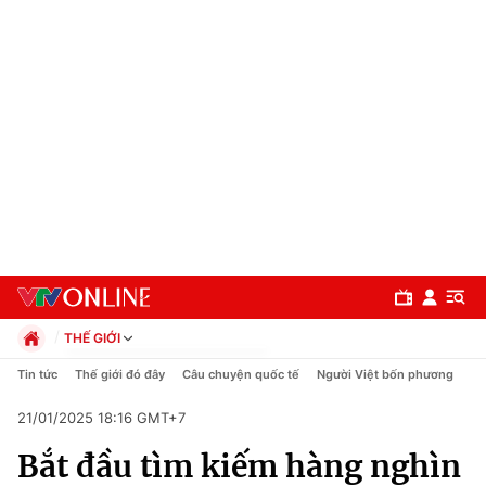
THẾ GIỚI
Chính trị
Tin tức
Thế giới đó đây
Câu chuyện quốc tế
Người Việt bốn phương
Xã hội
21/01/2025 18:16 GMT+7
Pháp luật
Chuyên mục
Kinh tế
Bắt đầu tìm kiếm hàng nghìn
Thể thao