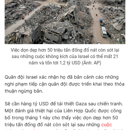
Ðiện thoại Thời báo VTV:
024.66 897 897
Email:
toasoan@vtv.vn
Liên hệ quảng cáo:
024-7300.7108
Việc dọn dẹp hơn 50 triệu tấn đống đổ nát còn sót lại
sau những cuộc không kích của Israel có thể mất 21
năm và tốn tới 1,2 tỷ USD (Ảnh: AP)
Quân đội Israel xác nhận họ đã bắn cảnh cáo những
nghi phạm tiếp cận quân đội được triển khai theo thỏa
thuận ngừng bắn.
® Cấm sao chép dưới mọi hình thức nếu không có sự chấp
Sẽ cần hàng tỷ USD để tái thiết Gaza sau chiến tranh.
thuận bằng văn bản. Ghi rõ nguồn VTV.vn khi phát hành lại
Một đánh giá thiệt hại của Liên Hợp Quốc được công
thông tin từ website này.
bố trong tháng 1 này cho thấy việc dọn dẹp hơn 50
triệu tấn đống đổ nát còn sót lại sau những
cuộc