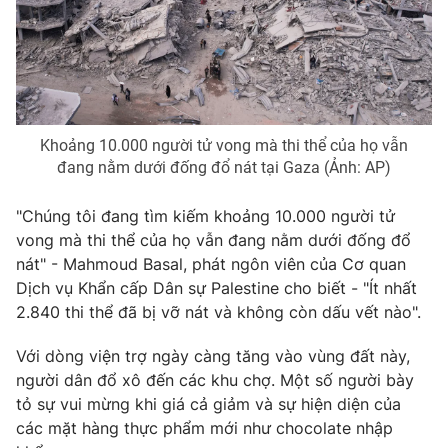
Photo
Infographic
Video
Shorts video
Khoảng 10.000 người tử vong mà thi thể của họ vẫn
VTV Money
VTV Thể thao
đang nằm dưới đống đổ nát tại Gaza (Ảnh: AP)
VTV Sức khoẻ
Bất động sản
"Chúng tôi đang tìm kiếm khoảng 10.000 người tử
vong mà thi thể của họ vẫn đang nằm dưới đống đổ
Thị trường 24h
Tấm lòng Việt
nát" - Mahmoud Basal, phát ngôn viên của Cơ quan
Dịch vụ Khẩn cấp Dân sự Palestine cho biết - "Ít nhất
2.840 thi thể đã bị vỡ nát và không còn dấu vết nào".
VTV4
Vươn mình bằng AI
Với dòng viện trợ ngày càng tăng vào vùng đất này,
VTV9
VTV8
người dân đổ xô đến các khu chợ. Một số người bày
tỏ sự vui mừng khi giá cả giảm và sự hiện diện của
các mặt hàng thực phẩm mới như chocolate nhập
Liên hệ tòa soạn
English