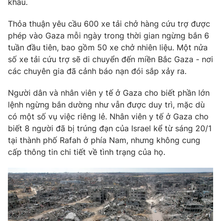
khẩu.
Thỏa thuận yêu cầu 600 xe tải chở hàng cứu trợ được
phép vào Gaza mỗi ngày trong thời gian ngừng bắn 6
tuần đầu tiên, bao gồm 50 xe chở nhiên liệu. Một nửa
THỜI BÁO VTV
số xe tải cứu trợ sẽ di chuyển đến miền Bắc Gaza - nơi
các chuyên gia đã cảnh báo nạn đói sắp xảy ra.
Người dân và nhân viên y tế ở Gaza cho biết phần lớn
Theo dõi báo trên
lệnh ngừng bắn dường như vẫn được duy trì, mặc dù
có một số vụ việc riêng lẻ. Nhân viên y tế ở Gaza cho
Cơ quan chủ quản:
Đài Truyền hình Việt Nam
biết 8 người đã bị trúng đạn của Israel kể từ sáng 20/1
Cơ quan báo chí:
Thời báo VTV
tại thành phố Rafah ở phía Nam, nhưng không cung
Giấy phép hoạt động báo in và báo điện tử số 483/GP-BTTTT
cấp thông tin chi tiết về tình trạng của họ.
cấp ngày 29/12/2023
Tổng Biên tập:
Vũ Thanh Thủy
Phó Tổng Biên tập:
Nguyễn Thị Mỹ Hạnh, Phạm Quốc Thắng,
Nguyễn Trọng Ninh
Tổng đài VTV:
024.38 355 931 - 024.38 355 932