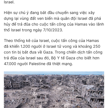
Phim VTV
Israel.
Giải trí
Hậu trường
Hiện sự chú ý đang bắt đầu chuyển sang việc xây
Điện ảnh
dựng lại vùng đất ven biển mà quân đội Israel đã phá
Đời sống
Nhân vật
hủy để trả đũa cho cuộc tấn công của Hamas vào lãnh
Âm nhạc
Du lịch
thổ Israel trong ngày 7/10/2023.
Khán giả
Giáo dục
Sao
Làm đẹp
Giải sao mai
Theo thống kê của Israel, cuộc tấn công của Hamas
Tuyển sinh
đã khiến 1.200 người ở Israel tử vong và khoảng 250
Công nghệ
Chất lượng cuộc sống
con tin bị bắt đưa về Gaza. Trong chiến dịch tấn công
Học trực tuyến
Hitech Công nghệ tương lai
trả đũa của Israel sau đó, Bộ Y tế Gaza cho biết hơn
Giao lưu trực tuyến
47.000 người Palestine đã thiệt mạng.
Sản phẩm
Lịch phát sóng
Thị trường
Tư vấn
Chuyên mục khác
Emagazine
Podcast