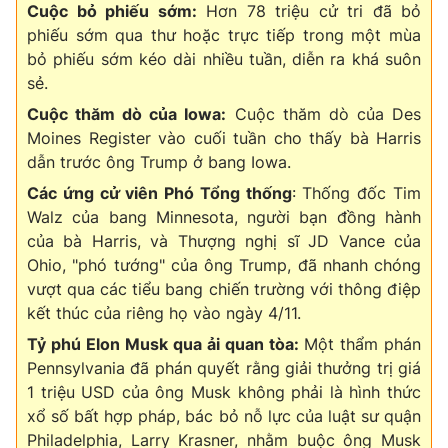
Cuộc bỏ phiếu sớm:
Hơn 78 triệu cử tri đã bỏ
phiếu sớm qua thư hoặc trực tiếp trong một mùa
bỏ phiếu sớm kéo dài nhiều tuần, diễn ra khá suôn
sẻ.
THỜI BÁO VTV
Cuộc thăm dò của Iowa:
Cuộc thăm dò của Des
Moines Register vào cuối tuần cho thấy bà Harris
dẫn trước ông Trump ở bang Iowa.
Theo dõi báo trên
Các ứng cử viên Phó Tổng thống
: Thống đốc Tim
Walz của bang Minnesota, người bạn đồng hành
của bà Harris, và Thượng nghị sĩ JD Vance của
Cơ quan chủ quản:
Đài Truyền hình Việt Nam
Ohio, "phó tướng" của ông Trump, đã nhanh chóng
Cơ quan báo chí:
Thời báo VTV
vượt qua các tiểu bang chiến trường với thông điệp
Giấy phép hoạt động báo in và báo điện tử số 483/GP-BTTTT
kết thúc của riêng họ vào ngày 4/11.
cấp ngày 29/12/2023
Tỷ phú Elon Musk qua ải quan tòa:
Một thẩm phán
Tổng Biên tập:
Vũ Thanh Thủy
Pennsylvania đã phán quyết rằng giải thưởng trị giá
Phó Tổng Biên tập:
Nguyễn Thị Mỹ Hạnh, Phạm Quốc Thắng,
1 triệu USD của ông Musk không phải là hình thức
Nguyễn Trọng Ninh
xổ số bất hợp pháp, bác bỏ nỗ lực của luật sư quận
Tổng đài VTV:
024.38 355 931 - 024.38 355 932
Philadelphia, Larry Krasner, nhằm buộc ông Musk