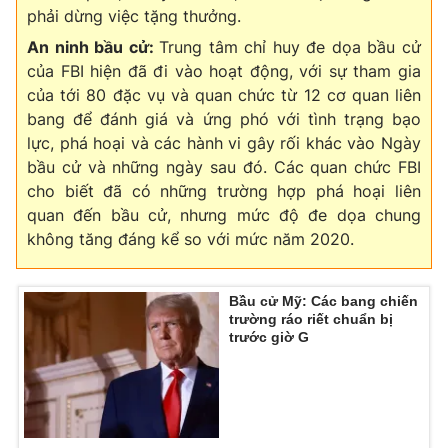
Ðiện thoại Thời báo VTV:
024.66 897 897
phải dừng việc tặng thưởng.
Email:
toasoan@vtv.vn
An ninh bầu cử:
Trung tâm chỉ huy đe dọa bầu cử
Liên hệ quảng cáo:
024-7300.7108
của FBI hiện đã đi vào hoạt động, với sự tham gia
của tới 80 đặc vụ và quan chức từ 12 cơ quan liên
bang để đánh giá và ứng phó với tình trạng bạo
lực, phá hoại và các hành vi gây rối khác vào Ngày
bầu cử và những ngày sau đó. Các quan chức FBI
cho biết đã có những trường hợp phá hoại liên
quan đến bầu cử, nhưng mức độ đe dọa chung
không tăng đáng kể so với mức năm 2020.
Bầu cử Mỹ: Các bang chiến
trường ráo riết chuẩn bị
trước giờ G
® Cấm sao chép dưới mọi hình thức nếu không có sự chấp
thuận bằng văn bản. Ghi rõ nguồn VTV.vn khi phát hành lại
thông tin từ website này.