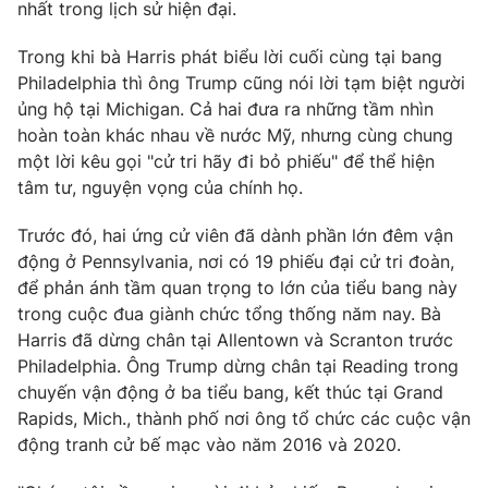
Phim VTV
nhất trong lịch sử hiện đại.
Giải trí
Hậu trường
Trong khi bà Harris phát biểu lời cuối cùng tại bang
Điện ảnh
Philadelphia thì ông Trump cũng nói lời tạm biệt người
Đời sống
Nhân vật
ủng hộ tại Michigan. Cả hai đưa ra những tầm nhìn
Âm nhạc
Du lịch
hoàn toàn khác nhau về nước Mỹ, nhưng cùng chung
Khán giả
Giáo dục
Sao
một lời kêu gọi "cử tri hãy đi bỏ phiếu" để thể hiện
Làm đẹp
Giải sao mai
tâm tư, nguyện vọng của chính họ.
Tuyển sinh
Công nghệ
Chất lượng cuộc sống
Trước đó, hai ứng cử viên đã dành phần lớn đêm vận
Học trực tuyến
Hitech Công nghệ tương lai
động ở Pennsylvania, nơi có 19 phiếu đại cử tri đoàn,
Giao lưu trực tuyến
để phản ánh tầm quan trọng to lớn của tiểu bang này
Sản phẩm
trong cuộc đua giành chức tổng thống năm nay. Bà
Lịch phát sóng
Harris đã dừng chân tại Allentown và Scranton trước
Thị trường
Philadelphia. Ông Trump dừng chân tại Reading trong
Tư vấn
chuyến vận động ở ba tiểu bang, kết thúc tại Grand
Rapids, Mich., thành phố nơi ông tổ chức các cuộc vận
Chuyên mục khác
động tranh cử bế mạc vào năm 2016 và 2020.
Emagazine
Podcast