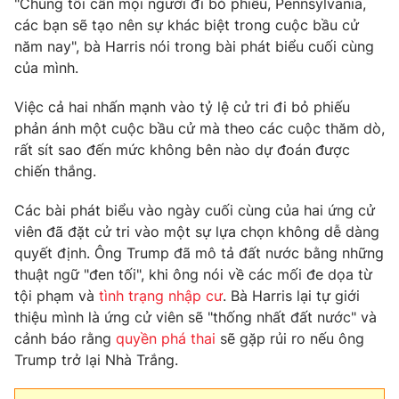
"Chúng tôi cần mọi người đi bỏ phiếu, Pennsylvania,
các bạn sẽ tạo nên sự khác biệt trong cuộc bầu cử
Photo
Infographic
năm nay", bà Harris nói trong bài phát biểu cuối cùng
của mình.
Video
Shorts video
Việc cả hai nhấn mạnh vào tỷ lệ cử tri đi bỏ phiếu
phản ánh một cuộc bầu cử mà theo các cuộc thăm dò,
VTV Money
VTV Thể thao
rất sít sao đến mức không bên nào dự đoán được
chiến thắng.
VTV Sức khoẻ
Bất động sản
Các bài phát biểu vào ngày cuối cùng của hai ứng cử
viên đã đặt cử tri vào một sự lựa chọn không dễ dàng
Thị trường 24h
Tấm lòng Việt
quyết định. Ông Trump đã mô tả đất nước bằng những
thuật ngữ "đen tối", khi ông nói về các mối đe dọa từ
VTV4
Vươn mình bằng AI
tội phạm và
tình trạng nhập cư
. Bà Harris lại tự giới
thiệu mình là ứng cử viên sẽ "thống nhất đất nước" và
VTV9
cảnh báo rằng
quyền phá thai
VTV8
sẽ gặp rủi ro nếu ông
Trump trở lại Nhà Trắng.
Liên hệ tòa soạn
English