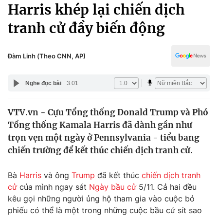
Chính trị
Harris khép lại chiến dịch
Truyền hình
tranh cử đầy biến động
Văn hóa - Giải trí
Xã hội
Y tế
Đời sống
Đàm Linh (Theo CNN, AP)
Pháp luật
Công nghệ
Giáo dục
Nghe đọc bài
3:01
Y tế
VTV.vn - Cựu Tổng thống Donald Trump và Phó
Thế giới
Tổng thống Kamala Harris đã dành gần như
Tin tức
trọn vẹn một ngày ở Pennsylvania - tiểu bang
Kinh tế
chiến trường để kết thúc chiến dịch tranh cử.
Thế giới đó đây
Tài chính
Dữ liệu và đời sống
Câu chuyện quốc tế
Bà
Harris
và ông
Trump
đã kết thúc
chiến dịch tranh
Thị trường
cử
của mình ngay sát
Ngày bầu cử
5/11. Cả hai đều
kêu gọi những người ủng hộ tham gia vào cuộc bỏ
Truyền hình
Góc doanh nghiệp
phiếu có thể là một trong những cuộc bầu cử sít sao