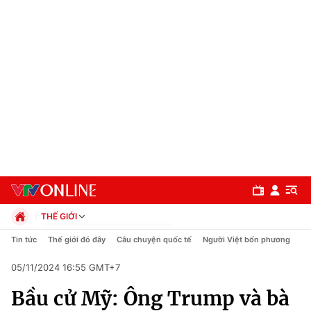
THẾ GIỚI
Chính trị
Tin tức
Thế giới đó đây
Câu chuyện quốc tế
Người Việt bốn phương
Xã hội
05/11/2024 16:55 GMT+7
Pháp luật
Chuyên mục
Kinh tế
Bầu cử Mỹ: Ông Trump và bà
Thể thao