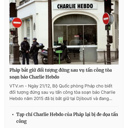
THỜI BÁO VTV
Theo dõi báo trên
Pháp bắt giữ đối tượng đứng sau vụ tấn công tòa
Cơ quan chủ quản:
Đài Truyền hình Việt Nam
soạn báo Charlie Hebdo
Cơ quan báo chí:
Thời báo VTV
VTV.vn - Ngày 21/12, Bộ Quốc phòng Pháp cho biết
Giấy phép hoạt động báo in và báo điện tử số 483/GP-BTTTT
đối tượng đứng sau vụ tấn công tòa soạn báo Charlie
cấp ngày 29/12/2023
Hebdo năm 2015 đã bị bắt giữ tại Djibouti và đang...
Tổng Biên tập:
Vũ Thanh Thủy
Phó Tổng Biên tập:
Nguyễn Thị Mỹ Hạnh, Phạm Quốc Thắng,
Tạp chí Charlie Hebdo của Pháp lại bị đe dọa tấn
Nguyễn Trọng Ninh
công
Tổng đài VTV:
024.38 355 931 - 024.38 355 932