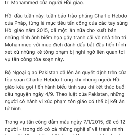
Phim VTV
tri Mohammed của người Hồi giáo.
Giải trí
Hậu trường
Hồi đầu tuần này, tuần báo trào phúng Charlie Hebdo
Điện ảnh
của Pháp, từng là mục tiêu tấn công của các tay súng
Đời sống
Nhân vật
Hồi giáo năm 2015, đã một lần nữa cho xuất bản
Âm nhạc
Du lịch
những hình ảnh biếm họa gây tranh cãi về nhà tiên tri
Khán giả
Giáo dục
Sao
Mohammed với mục đích đánh dấu bắt đầu tiến trình
Làm đẹp
Giải sao mai
xét xử những kẻ tòng phạm bị nghi ngờ liên quan tới
Tuyển sinh
Công nghệ
vụ tấn công tòa soạn này.
Chất lượng cuộc sống
Học trực tuyến
Hitech Công nghệ tương lai
Bộ Ngoại giao Pakistan đã lên án quyết định trên của
Giao lưu trực tuyến
tòa soạn Charlie Hebdo trong khi những người Hồi
Sản phẩm
giáo kêu gọi tiến hành biểu tình sau khi kết thúc buổi
Lịch phát sóng
cầu nguyện ngày 4/9. Theo luật của Pakistan, những
Thị trường
người có hành vi xúc phạm tôn giáo có thể bị kết án
Tư vấn
tử hình.
Chuyên mục khác
Trong vụ tấn công đẫm máu ngày 7/1/2015, đã có 12
Emagazine
Podcast
người - trong đó có cả những nghệ sĩ vẽ tranh minh