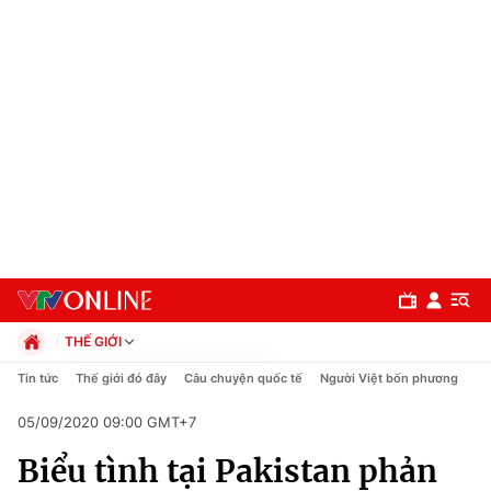
THẾ GIỚI
Chính trị
Tin tức
Thế giới đó đây
Câu chuyện quốc tế
Người Việt bốn phương
Xã hội
05/09/2020 09:00 GMT+7
Pháp luật
Chuyên mục
Kinh tế
Biểu tình tại Pakistan phản
Thể thao