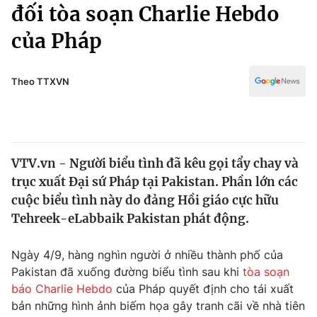
Chính trị
đối tòa soạn Charlie Hebdo
Truyền hình
của Pháp
Văn hóa - Giải trí
Xã hội
Y tế
Đời sống
Theo TTXVN
Pháp luật
Công nghệ
Giáo dục
Y tế
VTV.vn - Người biểu tình đã kêu gọi tẩy chay và
Thế giới
trục xuất Đại sứ Pháp tại Pakistan. Phần lớn các
Tin tức
cuộc biểu tình này do đảng Hồi giáo cực hữu
Kinh tế
Tehreek-eLabbaik Pakistan phát động.
Thế giới đó đây
Tài chính
Dữ liệu và đời sống
Câu chuyện quốc tế
Ngày 4/9, hàng nghìn người ở nhiều thành phố của
Thị trường
Pakistan đã xuống đường biểu tình sau khi
tòa soạn
báo Charlie Hebdo
của Pháp quyết định cho tái xuất
Truyền hình
Góc doanh nghiệp
bản những hình ảnh biếm họa gây tranh cãi về nhà tiên