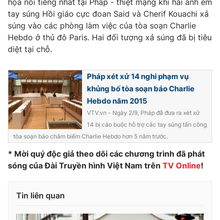
họa nổi tiếng nhất tại Pháp - thiệt mạng khi hai anh em
tay súng Hồi giáo cực đoan Said và Cherif Kouachi xả
Photo
Infographic
súng vào các phòng làm việc của tòa soạn Charlie
Hebdo ở thủ đô Paris. Hai đối tượng xả súng đã bị tiêu
Video
Shorts video
diệt tại chỗ.
VTV Money
VTV Thể thao
Pháp xét xử 14 nghi phạm vụ
khủng bố tòa soạn báo Charlie
VTV Sức khoẻ
Hebdo năm 2015
Bất động sản
VTV.vn - Ngày 2/9, Pháp đã đưa ra xét xử
14 bị cáo buộc hỗ trợ các tay súng tấn công
Thị trường 24h
Tấm lòng Việt
tòa soạn báo châm biếm Charlie Hebdo hơn 5 năm trước.
* Mời quý độc giả theo dõi các chương trình đã phát
VTV4
Vươn mình bằng AI
sóng của Đài Truyền hình Việt Nam trên
TV Online
!
VTV9
VTV8
Tin liên quan
Liên hệ tòa soạn
English