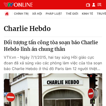
CHÍNH TRỊ
XÃ HỘI
PHÁP LUẬT
THẾ GIỚI
KINH TẾ
TRUYỀ
Charlie Hebdo
Chuyên mục
Đối tượng tấn công tòa soạn báo Charlie
Chính trị
Hebdo lĩnh án chung thân
VTV.vn - Ngày 7/1/2015, hai tay súng Hồi giáo cực
Xã hội
đoan đã xả súng vào các phòng làm việc của tòa soạn
báo Charlie Hebdo ở thủ đô Paris làm 12 người thiệt...
Pháp luật
Y tế
Thế giới