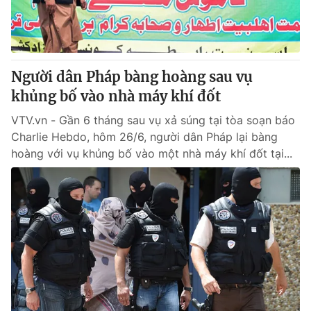
Thị trường 24h
Tấm lòng Việt
VTV4
Vươn mình bằng AI
Người dân Pháp bàng hoàng sau vụ
VTV9
VTV8
khủng bố vào nhà máy khí đốt
VTV.vn - Gần 6 tháng sau vụ xả súng tại tòa soạn báo
Liên hệ tòa soạn
English
Charlie Hebdo, hôm 26/6, người dân Pháp lại bàng
hoàng với vụ khủng bố vào một nhà máy khí đốt tại...
THỜI BÁO VTV
Theo dõi báo trên
Cơ quan chủ quản:
Đài Truyền hình Việt Nam
Cơ quan báo chí:
Thời báo VTV