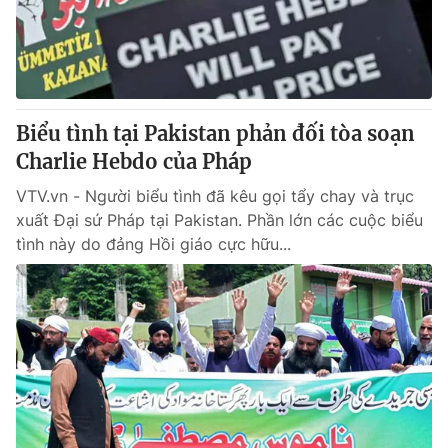
Giao lưu trực tuyến
Sản phẩm
Lịch phát sóng
Thị trường
Tư vấn
Biểu tình tại Pakistan phản đối tòa soạn
Chuyên mục khác
Charlie Hebdo của Pháp
Emagazine
Podcast
VTV.vn - Người biểu tình đã kêu gọi tẩy chay và trục
xuất Đại sứ Pháp tại Pakistan. Phần lớn các cuộc biểu
Photo
Infographic
tình này do đảng Hồi giáo cực hữu...
Video
Shorts video
VTV Money
VTV Thể thao
VTV Sức khoẻ
Bất động sản