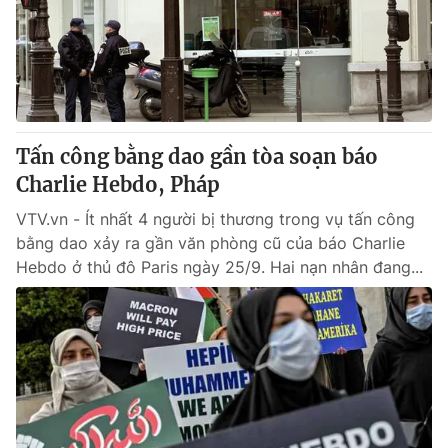
Tin tức
Kinh tế
Thế giới đó đây
Tài chính
Dữ liệu và đời sống
Câu chuyện quốc tế
Thị trường
Tấn công bằng dao gần tòa soạn báo
Truyền hình
Góc doanh nghiệp
Charlie Hebdo, Pháp
Phim VTV
Giải trí
VTV.vn - Ít nhất 4 người bị thương trong vụ tấn công
Hậu trường
bằng dao xảy ra gần văn phòng cũ của báo Charlie
Điện ảnh
Hebdo ở thủ đô Paris ngày 25/9. Hai nạn nhân đang...
Đời sống
Nhân vật
Âm nhạc
Du lịch
Khán giả
Giáo dục
Sao
Làm đẹp
Giải sao mai
Tuyển sinh
Công nghệ
Chất lượng cuộc sống
Học trực tuyến
Hitech Công nghệ tương lai