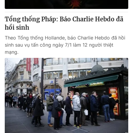
® Cấm sao chép dưới mọi hình thức nếu không có sự chấp
Tổng thống Pháp: Báo Charlie Hebdo đã
thuận bằng văn bản. Ghi rõ nguồn VTV.vn khi phát hành lại
hồi sinh
thông tin từ website này.
Theo Tổng thống Hollande, báo Charlie Hebdo đã hồi
sinh sau vụ tấn công ngày 7/1 làm 12 người thiệt
mạng.