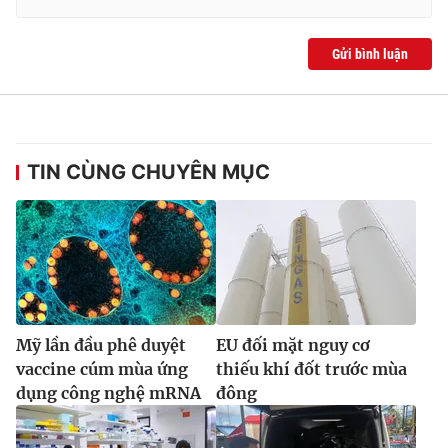
Ðiện thoại Thời báo VTV:
024.66 897 897
Email:
toasoan@vtv.vn
Gửi bình luận
Liên hệ quảng cáo:
024-7300.7108
TIN CÙNG CHUYÊN MỤC
Mỹ lần đầu phê duyệt
EU đối mặt nguy cơ
® Cấm sao chép dưới mọi hình thức nếu không có sự chấp
vaccine cúm mùa ứng
thiếu khí đốt trước mùa
thuận bằng văn bản. Ghi rõ nguồn VTV.vn khi phát hành lại
thông tin từ website này.
dụng công nghệ mRNA
đông