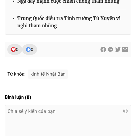
Nga đẩy mạnh cuộc chiến chống tham nhũng
Trung Quốc điều tra Tỉnh trưởng Tứ Xuyên vì
nghi tham nhũng
THỜI BÁO VTV
0
0
Theo dõi báo trên
Từ khóa:
kinh tế Nhật Bản
Cơ quan chủ quản:
Đài Truyền hình Việt Nam
Cơ quan báo chí:
Thời báo VTV
Giấy phép hoạt động báo in và báo điện tử số 483/GP-BTTTT
Bình luận
(
0
)
cấp ngày 29/12/2023
Tổng Biên tập:
Vũ Thanh Thủy
Phó Tổng Biên tập:
Nguyễn Thị Mỹ Hạnh, Phạm Quốc Thắng,
Nguyễn Trọng Ninh
Tổng đài VTV:
024.38 355 931 - 024.38 355 932