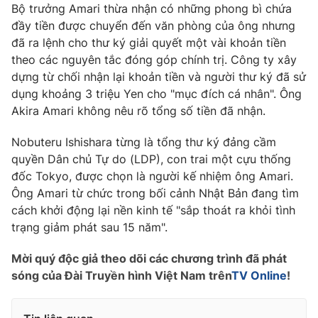
Phim VTV
Bộ trưởng Amari thừa nhận có những phong bì chứa
Giải trí
đầy tiền được chuyển đến văn phòng của ông nhưng
Hậu trường
đã ra lệnh cho thư ký giải quyết một vài khoản tiền
Điện ảnh
Đời sống
theo các nguyên tắc đóng góp chính trị. Công ty xây
Nhân vật
Âm nhạc
dựng từ chối nhận lại khoản tiền và người thư ký đã sử
Du lịch
Khán giả
dụng khoảng 3 triệu Yen cho "mục đích cá nhân". Ông
Giáo dục
Sao
Akira Amari không nêu rõ tổng số tiền đã nhận.
Làm đẹp
Giải sao mai
Tuyển sinh
Công nghệ
Nobuteru Ishishara từng là tổng thư ký đảng cầm
Chất lượng cuộc sống
Học trực tuyến
quyền Dân chủ Tự do (LDP), con trai một cựu thống
Hitech Công nghệ tương lai
đốc Tokyo, được chọn là người kế nhiệm ông Amari.
Giao lưu trực tuyến
Ông Amari từ chức trong bối cảnh Nhật Bản đang tìm
Sản phẩm
cách khởi động lại nền kinh tế "sắp thoát ra khỏi tình
Lịch phát sóng
Thị trường
trạng giảm phát sau 15 năm".
Tư vấn
Mời quý độc giả theo dõi các chương trình đã phát
Chuyên mục khác
sóng của Đài Truyền hình Việt Nam trên
TV Online
!
Emagazine
Podcast