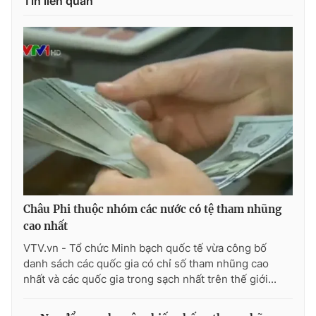
Tin liên quan
Photo
Infographic
Video
Shorts video
VTV Money
VTV Thể thao
VTV Sức khoẻ
Bất động sản
Thị trường 24h
Tấm lòng Việt
Châu Phi thuộc nhóm các nước có tệ tham nhũng
cao nhất
VTV4
Vươn mình bằng AI
VTV.vn - Tổ chức Minh bạch quốc tế vừa công bố
danh sách các quốc gia có chỉ số tham nhũng cao
VTV9
VTV8
nhất và các quốc gia trong sạch nhất trên thế giới...
Liên hệ tòa soạn
English