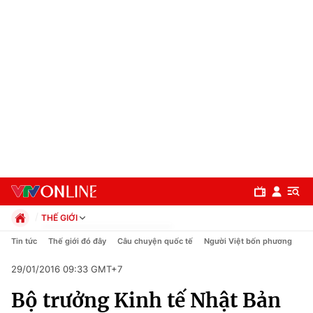
THẾ GIỚI
Chính trị
Tin tức
Thế giới đó đây
Câu chuyện quốc tế
Người Việt bốn phương
Xã hội
29/01/2016 09:33 GMT+7
Pháp luật
Chuyên mục
Kinh tế
Bộ trưởng Kinh tế Nhật Bản
Thể thao