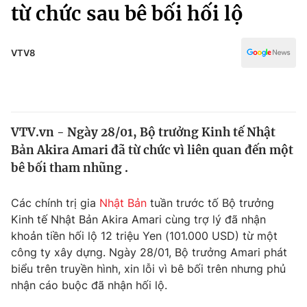
Chính trị
từ chức sau bê bối hối lộ
Truyền hình
Văn hóa - Giải trí
Xã hội
Y tế
VTV8
Đời sống
Pháp luật
Công nghệ
Giáo dục
Y tế
VTV.vn - Ngày 28/01, Bộ trưởng Kinh tế Nhật
Bản Akira Amari đã từ chức vì liên quan đến một
Thế giới
bê bối tham nhũng .
Tin tức
Kinh tế
Các chính trị gia
Nhật Bản
tuần trước tố Bộ trưởng
Thế giới đó đây
Kinh tế Nhật Bản Akira Amari cùng trợ lý đã nhận
Tài chính
khoản tiền hối lộ 12 triệu Yen (101.000 USD) từ một
Dữ liệu và đời sống
Câu chuyện quốc tế
công ty xây dựng. Ngày 28/01, Bộ trưởng Amari phát
Thị trường
biểu trên truyền hình, xin lỗi vì bê bối trên nhưng phủ
Truyền hình
nhận cáo buộc đã nhận hối lộ.
Góc doanh nghiệp