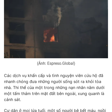
Photo
Infographic
Video
Shorts video
VTV Money
VTV Thể thao
VTV Sức khoẻ
Bất động sản
(Ảnh: Espreso.Global)
Thị trường 24h
Tấm lòng Việt
Các dịch vụ khẩn cấp và tình nguyện viên cứu hộ đã
VTV4
Vươn mình bằng AI
nhanh chóng đưa những người sống sót ra khỏi tòa
nhà. Thi thể của một trong những nạn nhân nằm dưới
một tấm thảm trên mặt đất bên ngoài, xung quanh là
VTV9
VTV8
cảnh sát.
Liên hệ tòa soạn
English
Cư dân ở mọi lứa tuổi, một số người bê bết máu, ngồi