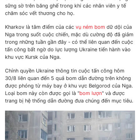
sững sờ trên băng ghế trong khi các nhân viên y tế
chăm sóc vết thương cho họ.
Kharkov là tâm điểm của các
vụ ném bom
dữ dội của
THỜI BÁO VTV
Nga trong suốt cuộc chiến, mặc dù cường độ đã giảm
trong những tuần gần đây - có thể liên quan đến cuộc
tấn công bất ngờ do lực lượng Ukraine tiến hành vào
khu vực Kursk của Nga.
Theo dõi báo trên
Chính quyền Ukraine thông tin cuộc tấn công hôm
30/8 liên quan đến 5 quả bom dẫn đường trên không
Cơ quan chủ quản:
Đài Truyền hình Việt Nam
được phóng từ máy bay ở khu vực Belgorod của Nga.
Cơ quan báo chí:
Thời báo VTV
Loại bom này còn được gọi là "
bom lượn
" và được
Giấy phép hoạt động báo in và báo điện tử số 483/GP-BTTTT
trang bị hệ thống dẫn đường đưa chúng đến mục tiêu.
cấp ngày 29/12/2023
Tổng Biên tập:
Vũ Thanh Thủy
Phó Tổng Biên tập:
Nguyễn Thị Mỹ Hạnh, Phạm Quốc Thắng,
Nguyễn Trọng Ninh
Tổng đài VTV:
024.38 355 931 - 024.38 355 932