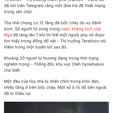
Phim VTV
Giải trí
đã nói trên Telegram rằng một đứa trẻ đã thiệt mạng
Hậu trường
trong sân chơi.
Điện ảnh
Đời sống
Nhân vật
Tòa nhà chung cư 12 tầng đã bốc cháy do vụ đánh
Âm nhạc
bom. Số người tử vong trong
cuộc không kích của
Du lịch
Khán giả
Giáo dục
Nga
đã tăng lên 7 khi thi thể một người phụ nữ được
Sao
Làm đẹp
tìm thấy trong đống đổ nát - Thị trưởng Terekhov nói
Giải sao mai
Tuyển sinh
thêm trong một tuyên bố sau đó.
Công nghệ
Chất lượng cuộc sống
Học trực tuyến
Khoảng 20 người bị thương đang trong tình trạng
Hitech Công nghệ tương lai
Giao lưu trực tuyến
nghiêm trọng - Thống đốc khu vực Oleh Syniehubov
Sản phẩm
cho biết.
Lịch phát sóng
Thị trường
Một đầu của tòa nhà bị nhấn chìm trong khói đen,
nhiều tầng ở trên bốc cháy. Một số ô tô đỗ bên ngoài
Tư vấn
đã bị thiêu rụi.
Chuyên mục khác
Emagazine
Podcast