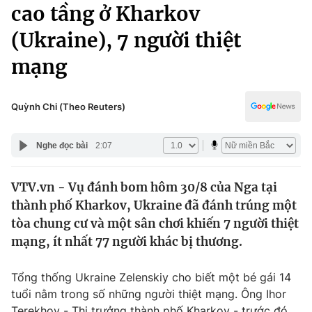
Chính trị
cao tầng ở Kharkov
Truyền hình
(Ukraine), 7 người thiệt
Văn hóa - Giải trí
Xã hội
Y tế
mạng
Đời sống
Pháp luật
Công nghệ
Giáo dục
Quỳnh Chi (Theo Reuters)
Y tế
Nghe đọc bài
2:07
Thế giới
VTV.vn - Vụ đánh bom hôm 30/8 của Nga tại
Tin tức
thành phố Kharkov, Ukraine đã đánh trúng một
Kinh tế
Thế giới đó đây
tòa chung cư và một sân chơi khiến 7 người thiệt
Tài chính
mạng, ít nhất 77 người khác bị thương.
Dữ liệu và đời sống
Câu chuyện quốc tế
Thị trường
Tổng thống Ukraine Zelenskiy cho biết một bé gái 14
Truyền hình
Góc doanh nghiệp
tuổi nằm trong số những người thiệt mạng. Ông Ihor
Terekhov - Thị trưởng thành phố Kharkov - trước đó