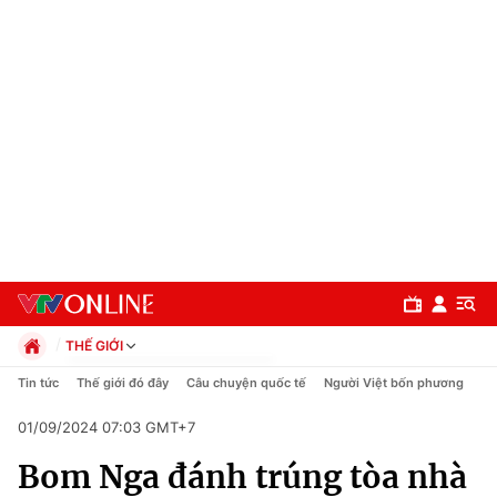
THẾ GIỚI
Chính trị
Tin tức
Thế giới đó đây
Câu chuyện quốc tế
Người Việt bốn phương
Xã hội
01/09/2024 07:03 GMT+7
Pháp luật
Chuyên mục
Kinh tế
Bom Nga đánh trúng tòa nhà
Thể thao