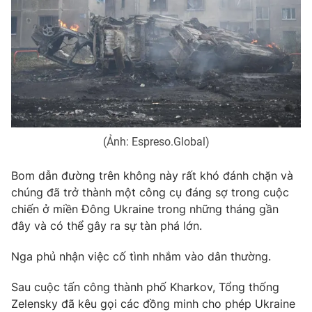
Ðiện thoại Thời báo VTV:
024.66 897 897
Email:
toasoan@vtv.vn
Liên hệ quảng cáo:
024-7300.7108
(Ảnh: Espreso.Global)
Bom dẫn đường trên không này rất khó đánh chặn và
chúng đã trở thành một công cụ đáng sợ trong cuộc
chiến ở miền Đông Ukraine trong những tháng gần
đây và có thể gây ra sự tàn phá lớn.
® Cấm sao chép dưới mọi hình thức nếu không có sự chấp
Nga phủ nhận việc cố tình nhắm vào dân thường.
thuận bằng văn bản. Ghi rõ nguồn VTV.vn khi phát hành lại
thông tin từ website này.
Sau cuộc tấn công thành phố Kharkov, Tổng thống
Zelensky đã kêu gọi các đồng minh cho phép Ukraine