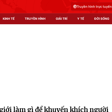
Truyền hình trực tuyến
KINH TẾ
TRUYỀN HÌNH
GIẢI TRÍ
Y TẾ
ĐỜI SỐNG
Pháp luật
Y tế
Truyền hình
Multimedia
Phim VTV
Video
Hậu trường
Shorts video
Nhân vật
Podcast
Khán giả
EMagazine
Giải sao mai
Photo
 giới làm gì để khuyến khích người
Infographic