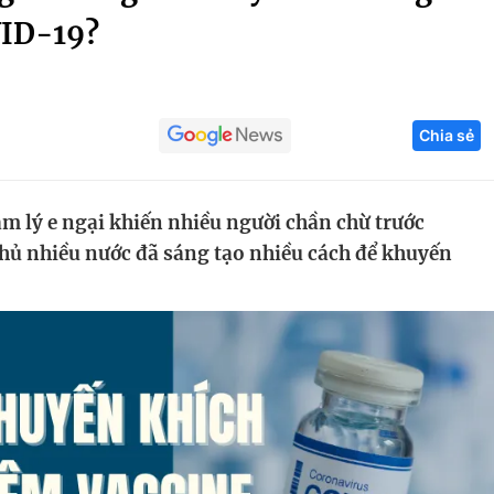
VID-19?
Góc ảnh
Giáo dục
Công nghệ
Chia sẻ
Tuyển sinh
Hitech Công ng
Học trực tuyến
Sản phẩm
âm lý e ngại khiến nhiều người chần chừ trước
g
Thị trường
hủ nhiều nước đã sáng tạo nhiều cách để khuyến
Tư vấn