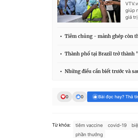
VTV.v
giúp 
giá t
Tiêm chủng - mảnh ghép còn th
Thành phố tại Brazil trở thành
Những điều cần biết trước và s
0
0
Bài đọc hay? Thả t
Từ khóa:
tiêm vaccine
covid-19
bi
phần thưởng