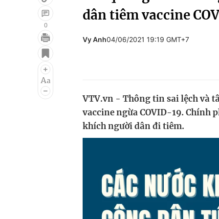
dân tiêm vaccine CO
0
Vy Anh
04/06/2021 19:19 GMT+7
Giải trí
Đời sống
Điện ảnh
Du lịch
Âm nhạc
Làm đẹp
VTV.vn - Thông tin sai lệch và t
Sao
Chất lượng cuộc sốn
vaccine ngừa COVID-19. Chính p
khích người dân đi tiêm.