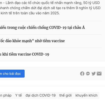
n - Lãnh đạo các tổ chức quốc tế nhấn mạnh rằng, 50 tỷ USD
nhanh chóng chấm dứt đại dịch sẽ tạo ra thêm 9 nghìn tỷ USD
rị kinh tế trên toàn cầu vào năm 2025.
iếu trong cuộc chiến chống COVID-19 tại châu Á
 "ốc đảo khỏe mạnh" nhờ tiêm vaccine
au khi tiêm vaccine COVID-19
im cho bài đọc
ện pháp
Y tế
đại dịch COVID-19
thế giới
khuyến khích