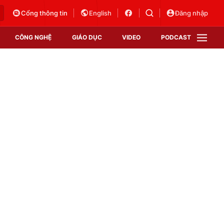
Cổng thông tin
English
Đăng nhập
CÔNG NGHỆ
GIÁO DỤC
VIDEO
PODCAST
VTV Money
VTV Thể thao
VTV Sức khoẻ
Bất động sản
Thị trường 24h
Tấm lòng Việt
Vươn mình bằng AI
VTV4
VTV8
VTV9
Lịch phát sóng
Giao lưu trực tuyến
Sự kiện