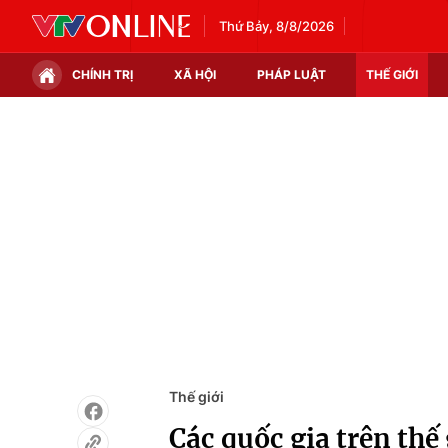
Thứ Bảy, 8/8/2026
CHÍNH TRỊ
XÃ HỘI
PHÁP LUẬT
THẾ GIỚI
Chính trị
Xã hội
Thế giới
Kinh tế
Tin tức
Tài chính
Thế giới đó đây
Thị trường
Câu chuyện quốc tế
Góc doanh nghiệp
Dữ liệu và đời sống
Thế giới
Các quốc gia trên thế