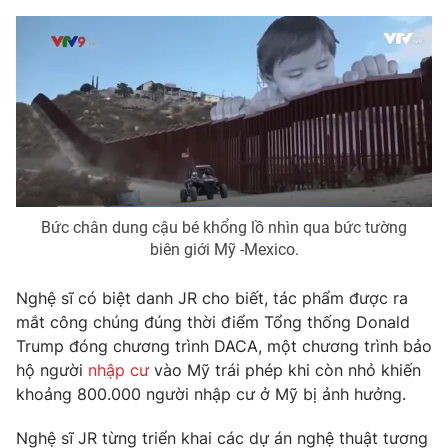
Phim VTV
Giải trí
Hậu trường
Điện ảnh
Đời sống
Nhân vật
Âm nhạc
Du lịch
Khán giả
Giáo dục
Sao
Làm đẹp
Giải sao mai
Tuyển sinh
Công nghệ
Chất lượng cuộc sống
Học trực tuyến
Bức chân dung cậu bé khổng lồ nhìn qua bức tường
Hitech Công nghệ tương lai
biên giới Mỹ -Mexico.
Giao lưu trực tuyến
Sản phẩm
Nghệ sĩ có biệt danh JR cho biết, tác phẩm được ra
Lịch phát sóng
Thị trường
mắt công chúng đúng thời điểm Tổng thống Donald
Trump đóng chương trình DACA, một chương trình bảo
Tư vấn
hộ người
nhập cư
vào Mỹ trái phép khi còn nhỏ khiến
Chuyên mục khác
khoảng 800.000 người nhập cư ở Mỹ bị ảnh hưởng.
Emagazine
Podcast
Nghệ sĩ JR từng triển khai các dự án nghệ thuật tương