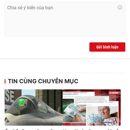
Ðiện thoại Thời báo VTV:
024.66 897 897
Email:
toasoan@vtv.vn
Liên hệ quảng cáo:
024-7300.7108
Gửi bình luận
TIN CÙNG CHUYÊN MỤC
® Cấm sao chép dưới mọi hình thức nếu không có sự chấp
thuận bằng văn bản. Ghi rõ nguồn VTV.vn khi phát hành lại
thông tin từ website này.