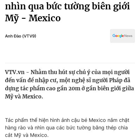
Chính trị
nhìn qua bức tường biên giới
Truyền hình
Mỹ - Mexico
Văn hóa - Giải trí
Xã hội
Y tế
Đời sống
Anh Đào (VTV9)
Pháp luật
Công nghệ
Giáo dục
Y tế
VTV.vn - Nhằm thu hút sự chú ý của mọi người
Thế giới
đến vấn đề nhập cư, một nghệ sĩ người Pháp đã
Tin tức
dựng tác phẩm cao gần 20m ở gần biên giới giữa
Kinh tế
Mỹ và Mexico.
Thế giới đó đây
Tài chính
Dữ liệu và đời sống
Câu chuyện quốc tế
Thị trường
Tác phẩm thể hiện hình ảnh cậu bé Mexico nắm chặt
hàng rào và nhìn qua các bức tường bằng thép chia
Truyền hình
Góc doanh nghiệp
cắt Mỹ và Mexico.