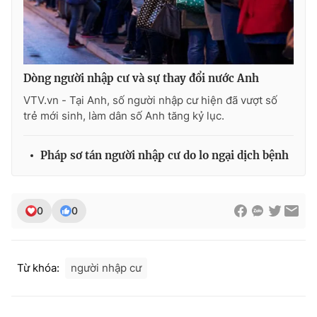
Photo
Infographic
Video
Shorts video
Dòng người nhập cư và sự thay đổi nước Anh
VTV.vn - Tại Anh, số người nhập cư hiện đã vượt số
VTV Money
VTV Thể thao
trẻ mới sinh, làm dân số Anh tăng kỷ lục.
VTV Sức khoẻ
Bất động sản
Pháp sơ tán người nhập cư do lo ngại dịch bệnh
Thị trường 24h
Tấm lòng Việt
0
0
VTV4
Vươn mình bằng AI
Từ khóa:
người nhập cư
VTV9
VTV8
Liên hệ tòa soạn
English