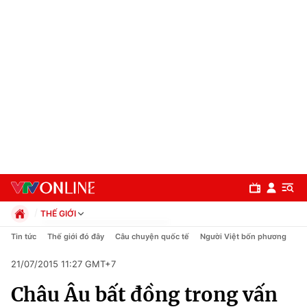
THẾ GIỚI
Chính trị
Tin tức
Thế giới đó đây
Câu chuyện quốc tế
Người Việt bốn phương
Xã hội
21/07/2015 11:27 GMT+7
Pháp luật
Chuyên mục
Kinh tế
Châu Âu bất đồng trong vấn
Thể thao