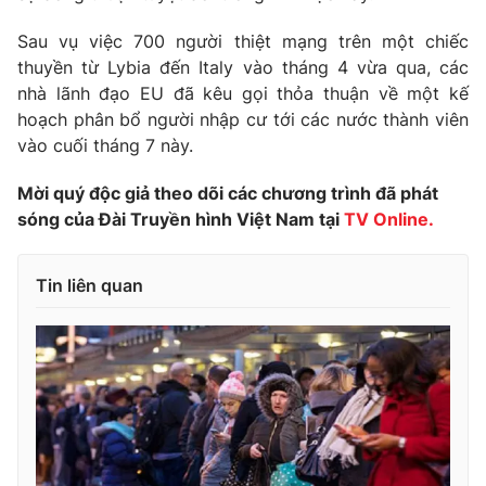
Phim VTV
Giải trí
Sau vụ việc 700 người thiệt mạng trên một chiếc
Hậu trường
thuyền từ Lybia đến Italy vào tháng 4 vừa qua, các
Điện ảnh
Đời sống
Nhân vật
nhà lãnh đạo EU đã kêu gọi thỏa thuận về một kế
Âm nhạc
hoạch phân bổ người nhập cư tới các nước thành viên
Du lịch
Khán giả
vào cuối tháng 7 này.
Giáo dục
Sao
Làm đẹp
Giải sao mai
Mời quý độc giả theo dõi các chương trình đã phát
Tuyển sinh
Công nghệ
Chất lượng cuộc sống
sóng của Đài Truyền hình Việt Nam tại
TV Online.
Học trực tuyến
Hitech Công nghệ tương lai
Giao lưu trực tuyến
Tin liên quan
Sản phẩm
Lịch phát sóng
Thị trường
Tư vấn
Chuyên mục khác
Emagazine
Podcast