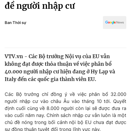
Chính trị
đề người nhập cư
Truyền hình
Văn hóa - Giải trí
Xã hội
Y tế
Ban Thời sự
Đời sống
Pháp luật
Công nghệ
Giáo dục
Y tế
VTV.vn - Các Bộ trưởng Nội vụ của EU vẫn
không đạt được thỏa thuận về việc phân bổ
Thế giới
40.000 người nhập cư hiện đang ở Hy Lạp và
Italy đến các quốc gia thành viên EU.
Tin tức
Kinh tế
Thế giới đó đây
Các Bộ trưởng chỉ đồng ý về việc phân bổ 32.000
Tài chính
người nhập cư vào châu Âu vào tháng 10 tới. Quyết
Dữ liệu và đời sống
Câu chuyện quốc tế
định cuối cùng về 8.000 người còn lại sẽ được đưa ra
Thị trường
vào cuối năm nay.
Chính sách nhập cư vẫn luôn là một
Truyền hình
Góc doanh nghiệp
chủ đề nóng trong bối cảnh nội bộ EU chưa đạt được
sự đồng thuận tuyệt đối trong lĩnh vực này.