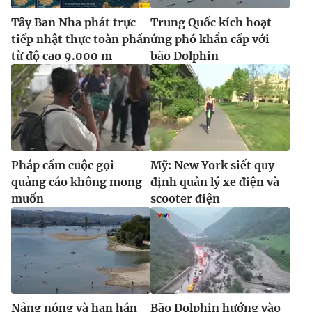
Ðiện thoại Thời báo VTV:
024.66 897 897
Tây Ban Nha phát trực
Trung Quốc kích hoạt
Email:
toasoan@vtv.vn
tiếp nhật thực toàn phần
ứng phó khẩn cấp với
Liên hệ quảng cáo:
024-7300.7108
từ độ cao 9.000 m
bão Dolphin
Pháp cấm cuộc gọi
Mỹ: New York siết quy
quảng cáo không mong
định quản lý xe điện và
muốn
scooter điện
® Cấm sao chép dưới mọi hình thức nếu không có sự chấp
thuận bằng văn bản. Ghi rõ nguồn VTV.vn khi phát hành lại
thông tin từ website này.
Nắng nóng và hạn hán
Bão Dolphin hướng vào