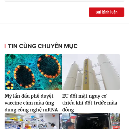
Ðiện thoại Thời báo VTV:
024.66 897 897
Email:
toasoan@vtv.vn
Gửi bình luận
Liên hệ quảng cáo:
024-7300.7108
TIN CÙNG CHUYÊN MỤC
Mỹ lần đầu phê duyệt
EU đối mặt nguy cơ
® Cấm sao chép dưới mọi hình thức nếu không có sự chấp
vaccine cúm mùa ứng
thiếu khí đốt trước mùa
thuận bằng văn bản. Ghi rõ nguồn VTV.vn khi phát hành lại
dụng công nghệ mRNA
đông
thông tin từ website này.