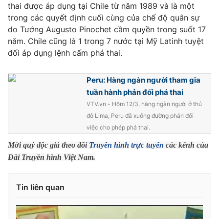
Phim VTV
thai được áp dụng tại Chile từ năm 1989 và là một
Giải trí
trong các quyết định cuối cùng của chế độ quân sự
Hậu trường
do Tướng Augusto Pinochet cầm quyền trong suốt 17
Điện ảnh
Đời sống
năm. Chile cũng là 1 trong 7 nước tại Mỹ Latinh tuyệt
Nhân vật
Âm nhạc
đối áp dụng lệnh cấm phá thai.
Du lịch
Khán giả
Giáo dục
Sao
Làm đẹp
Peru: Hàng ngàn người tham gia
Giải sao mai
Tuyển sinh
tuần hành phản đối phá thai
Công nghệ
Chất lượng cuộc sống
VTV.vn - Hôm 12/3, hàng ngàn người ở thủ
Học trực tuyến
Hitech Công nghệ tương lai
đô Lima, Peru đã xuống đường phản đối
Giao lưu trực tuyến
việc cho phép phá thai.
Sản phẩm
Mời quý độc giả theo dõi
Truyền hình trực tuyến
các kênh của
Lịch phát sóng
Thị trường
Đài Truyền hình Việt Nam.
Tư vấn
Tin liên quan
Chuyên mục khác
Emagazine
Podcast