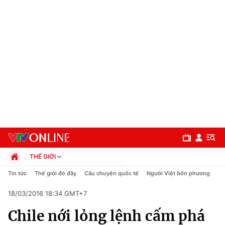
THẾ GIỚI
Chính trị
Tin tức
Thế giới đó đây
Câu chuyện quốc tế
Người Việt bốn phương
Xã hội
18/03/2016 18:34 GMT+7
Pháp luật
Chuyên mục
Kinh tế
Chile nới lỏng lệnh cấm phá
Thể thao