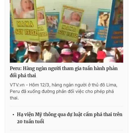
Photo
Infographic
Video
Shorts video
VTV Money
VTV Thể thao
VTV Sức khoẻ
Bất động sản
Peru: Hàng ngàn người tham gia tuần hành phản
đối phá thai
Thị trường 24h
Tấm lòng Việt
VTV.vn - Hôm 12/3, hàng ngàn người ở thủ đô Lima,
Peru đã xuống đường phản đối việc cho phép phá
VTV4
Vươn mình bằng AI
thai.
VTV9
VTV8
Hạ viện Mỹ thông qua dự luật cấm phá thai trên
20 tuần tuổi
Liên hệ tòa soạn
English