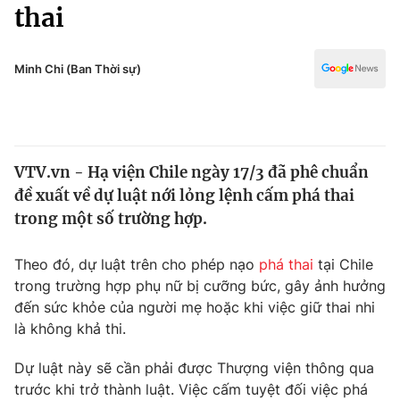
Chính trị
thai
Truyền hình
Văn hóa - Giải trí
Xã hội
Y tế
Minh Chi (Ban Thời sự)
Đời sống
Pháp luật
Công nghệ
Giáo dục
Y tế
VTV.vn - Hạ viện Chile ngày 17/3 đã phê chuẩn
đề xuất về dự luật nới lỏng lệnh cấm phá thai
Thế giới
trong một số trường hợp.
Tin tức
Kinh tế
Theo đó, dự luật trên cho phép nạo
phá thai
tại Chile
Thế giới đó đây
trong trường hợp phụ nữ bị cưỡng bức, gây ảnh hưởng
Tài chính
đến sức khỏe của người mẹ hoặc khi việc giữ thai nhi
Dữ liệu và đời sống
Câu chuyện quốc tế
là không khả thi.
Thị trường
Truyền hình
Dự luật này sẽ cần phải được Thượng viện thông qua
Góc doanh nghiệp
trước khi trở thành luật. Việc cấm tuyệt đối việc phá