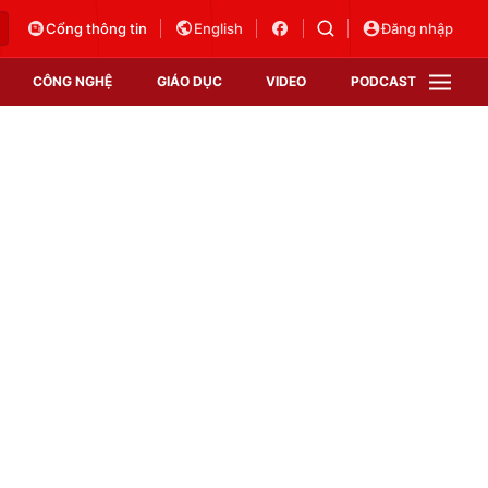
Cổng thông tin
English
Đăng nhập
CÔNG NGHỆ
GIÁO DỤC
VIDEO
PODCAST
VTV Money
VTV Thể thao
VTV Sức khoẻ
Bất động sản
Thị trường 24h
Tấm lòng Việt
Vươn mình bằng AI
VTV4
VTV8
VTV9
Lịch phát sóng
Giao lưu trực tuyến
Sự kiện