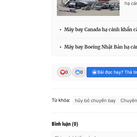
hạ cá
Máy bay Canada hạ cánh khẩn c
Máy bay Boeing Nhật Bản hạ cán
0
0
Bài đọc hay? Thả t
Từ khóa:
hủy bỏ chuyến bay
Chuyên
Bình luận
(
0
)