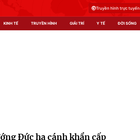
Truyền hình trực tuyến
KINH TẾ
TRUYỀN HÌNH
GIẢI TRÍ
Y TẾ
ĐỜI SỐNG
Pháp luật
Y tế
Truyền hình
Multimedia
Phim VTV
Video
Hậu trường
Shorts video
Nhân vật
Podcast
Khán giả
EMagazine
Giải sao mai
Photo
ướng Đức hạ cánh khẩn cấp
Infographic