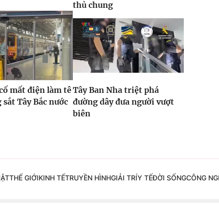
thủ chung
 cố mất điện làm tê
Tây Ban Nha triệt phá
g sắt Tây Bắc nước
đường dây đưa người vượt
biên
UẬT
THẾ GIỚI
KINH TẾ
TRUYỀN HÌNH
GIẢI TRÍ
Y TẾ
ĐỜI SỐNG
CÔNG NG