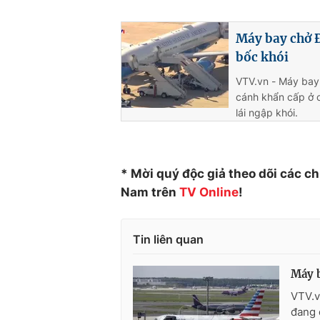
Máy bay chở Đ
bốc khói
VTV.vn - Máy bay
cánh khẩn cấp ở c
lái ngập khói.
* Mời quý độc giả theo dõi các c
Nam trên
TV Online
!
Tin liên quan
Máy b
VTV.v
đang 