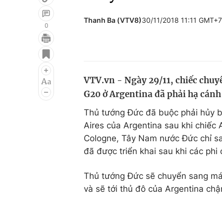
Thanh Ba (VTV8)
30/11/2018 11:11 GMT+7
0
Giải trí
Đời sống
Điện ảnh
Du lịch
VTV.vn - Ngày 29/11, chiếc chuy
Âm nhạc
Làm đẹp
G20 ở Argentina đã phải hạ cán
Sao
Chất lượng cuộc sốn
Thủ tướng Đức đã buộc phải hủy b
Aires của Argentina sau khi chiếc 
Cologne, Tây Nam nước Đức chỉ sau 
đã được triển khai sau khi các phi
Thủ tướng Đức sẽ chuyển sang máy
và sẽ tới thủ đô của Argentina chậ