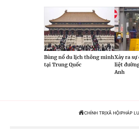
Bùng nổ du lịch thông minh
Xảy ra sự
tại Trung Quốc
liệt đườn
Anh
CHÍNH TRỊ
XÃ HỘI
PHÁP L