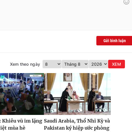
Gửi bình luận
Xem theo ngày
XEM
 Khiêu vũ im lặng
Saudi Arabia, Thổ Nhĩ Kỳ và
hiệt mùa hè
Pakistan ký hiệp ước phòng