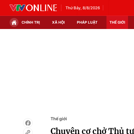
Thứ Bảy, 8/8/2026
CHÍNH TRỊ
XÃ HỘI
PHÁP LUẬT
THẾ GIỚI
Chính trị
Xã hội
Thế giới
Kinh tế
Tin tức
Tài chính
Thế giới đó đây
Thị trường
Câu chuyện quốc tế
Góc doanh nghiệp
Dữ liệu và đời sống
Thế giới
Chuyên cơ chở Thủ t