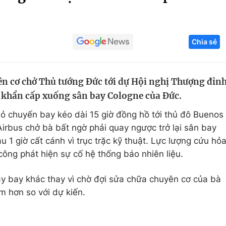
Góc ảnh
Chia sẻ
Giáo dục
Công nghệ
Tuyển sinh
Hitech Công ng
ên cơ chở Thủ tướng Đức tới dự Hội nghị Thượng đỉn
Học trực tuyến
Sản phẩm
h khẩn cấp xuống sân bay Cologne của Đức.
g
Thị trường
ỏ chuyến bay kéo dài 15 giờ đồng hồ tới thủ đô Buenos
Tư vấn
Airbus chở bà bất ngờ phải quay ngược trở lại sân bay
1 giờ cất cánh vì trục trặc kỹ thuật. Lực lượng cứu hỏ
 công phát hiện sự cố hệ thống báo nhiên liệu.
 bay khác thay vì chờ đợi sửa chữa chuyên cơ của bà
m hơn so với dự kiến.