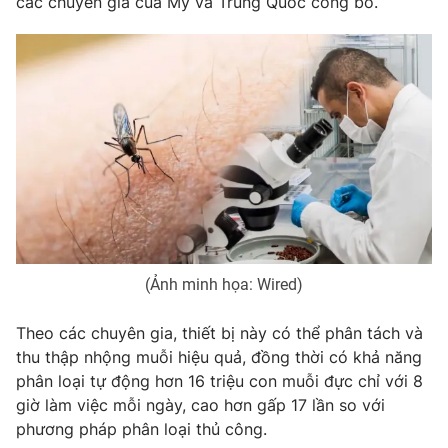
các chuyên gia của Mỹ và Trung Quốc công bố.
Phim VTV
Giải trí
Hậu trường
Điện ảnh
Đời sống
Nhân vật
Âm nhạc
Du lịch
Khán giả
Giáo dục
Sao
Làm đẹp
Giải sao mai
Tuyển sinh
Công nghệ
Chất lượng cuộc sống
Học trực tuyến
Hitech Công nghệ tương lai
Giao lưu trực tuyến
Sản phẩm
(Ảnh minh họa: Wired)
Lịch phát sóng
Thị trường
Theo các chuyên gia, thiết bị này có thể phân tách và
Tư vấn
thu thập nhộng muỗi hiệu quả, đồng thời có khả năng
phân loại tự động hơn 16 triệu con muỗi đực chỉ với 8
Chuyên mục khác
giờ làm việc mỗi ngày, cao hơn gấp 17 lần so với
Emagazine
Podcast
phương pháp phân loại thủ công.