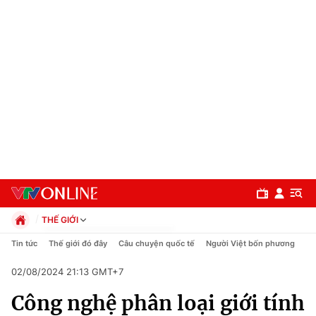
THẾ GIỚI
Chính trị
Tin tức
Thế giới đó đây
Câu chuyện quốc tế
Người Việt bốn phương
Xã hội
02/08/2024 21:13 GMT+7
Pháp luật
Chuyên mục
Kinh tế
Công nghệ phân loại giới tính
Thể thao