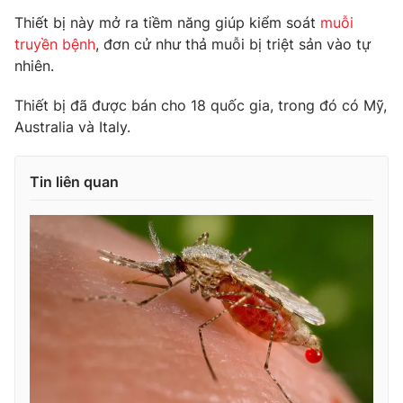
Thiết bị này mở ra tiềm năng giúp kiểm soát
muỗi
Photo
Infographic
truyền bệnh
, đơn cử như thả muỗi bị triệt sản vào tự
nhiên.
Video
Shorts video
Thiết bị đã được bán cho 18 quốc gia, trong đó có Mỹ,
Australia và Italy.
VTV Money
VTV Thể thao
Tin liên quan
VTV Sức khoẻ
Bất động sản
Thị trường 24h
Tấm lòng Việt
VTV4
Vươn mình bằng AI
VTV9
VTV8
Liên hệ tòa soạn
English