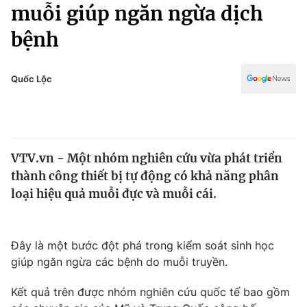
Chính trị
muỗi giúp ngăn ngừa dịch
Truyền hình
bệnh
Văn hóa - Giải trí
Xã hội
Y tế
Đời sống
Quốc Lộc
Pháp luật
Công nghệ
Giáo dục
Y tế
VTV.vn - Một nhóm nghiên cứu vừa phát triển
Thế giới
thành công thiết bị tự động có khả năng phân
Tin tức
loại hiệu quả muỗi đực và muỗi cái.
Kinh tế
Thế giới đó đây
Tài chính
Dữ liệu và đời sống
Đây là một bước đột phá trong kiểm soát sinh học
Câu chuyện quốc tế
Thị trường
giúp ngăn ngừa các bệnh do muỗi truyền.
Truyền hình
Góc doanh nghiệp
Kết quả trên được nhóm nghiên cứu quốc tế bao gồm