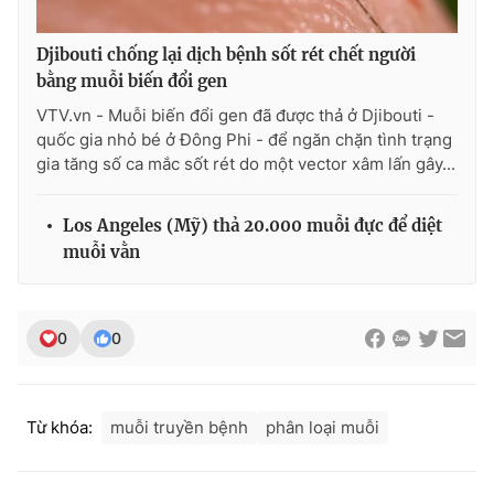
Djibouti chống lại dịch bệnh sốt rét chết người
bằng muỗi biến đổi gen
THỜI BÁO VTV
VTV.vn - Muỗi biến đổi gen đã được thả ở Djibouti -
quốc gia nhỏ bé ở Đông Phi - để ngăn chặn tình trạng
gia tăng số ca mắc sốt rét do một vector xâm lấn gây...
Theo dõi báo trên
Los Angeles (Mỹ) thả 20.000 muỗi đực để diệt
muỗi vằn
Cơ quan chủ quản:
Đài Truyền hình Việt Nam
Cơ quan báo chí:
Thời báo VTV
0
0
Giấy phép hoạt động báo in và báo điện tử số 483/GP-BTTTT
cấp ngày 29/12/2023
Tổng Biên tập:
Vũ Thanh Thủy
Phó Tổng Biên tập:
Nguyễn Thị Mỹ Hạnh, Phạm Quốc Thắng,
Từ khóa:
muỗi truyền bệnh
phân loại muỗi
Nguyễn Trọng Ninh
Tổng đài VTV:
024.38 355 931 - 024.38 355 932