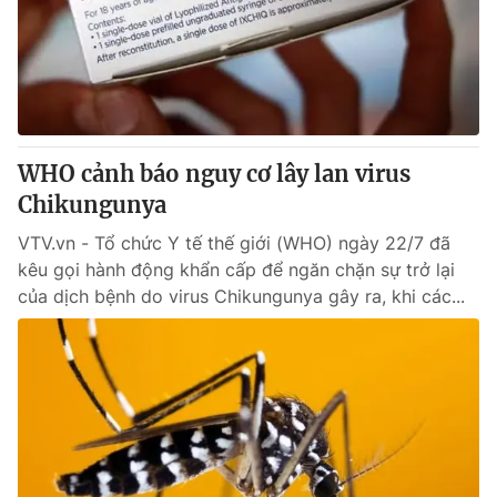
Tin tức
Kinh tế
Thế giới đó đây
Tài chính
Dữ liệu và đời sống
Câu chuyện quốc tế
Thị trường
WHO cảnh báo nguy cơ lây lan virus
Truyền hình
Góc doanh nghiệp
Chikungunya
Phim VTV
Giải trí
VTV.vn - Tổ chức Y tế thế giới (WHO) ngày 22/7 đã
Hậu trường
kêu gọi hành động khẩn cấp để ngăn chặn sự trở lại
Điện ảnh
của dịch bệnh do virus Chikungunya gây ra, khi các...
Đời sống
Nhân vật
Âm nhạc
Du lịch
Khán giả
Giáo dục
Sao
Làm đẹp
Giải sao mai
Tuyển sinh
Công nghệ
Chất lượng cuộc sống
Học trực tuyến
Hitech Công nghệ tương lai