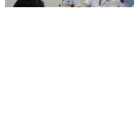
Tin mới
Video
Live
Emagazine
Trang chủ
Bắc Bộ nắng nóng trở lại, đề phòng bệnh
sốt xuất huyết
VTV.vn - Sau bão số 1, hôm nay (30/7), Bắc Bộ nắng
nóng trở lại, nhiệt độ có thể tăng thêm 2 - 3 độ so với
hôm qua, cao nhất lên 30 - 34 độ.