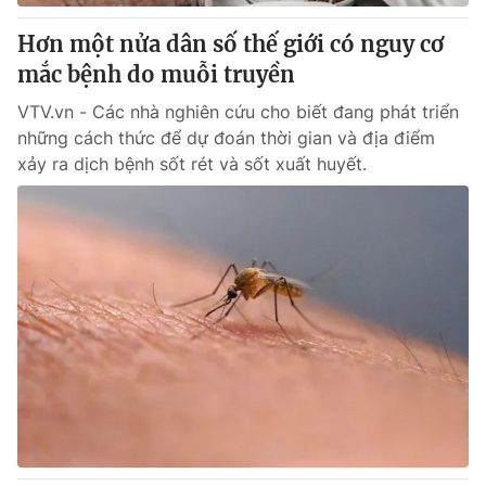
Hơn một nửa dân số thế giới có nguy cơ
® Cấm sao chép dưới mọi hình thức nếu không có sự chấp
mắc bệnh do muỗi truyền
thuận bằng văn bản. Ghi rõ nguồn VTV.vn khi phát hành lại
thông tin từ website này.
VTV.vn - Các nhà nghiên cứu cho biết đang phát triển
những cách thức để dự đoán thời gian và địa điểm
xảy ra dịch bệnh sốt rét và sốt xuất huyết.