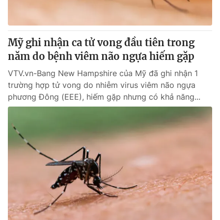
Thị trường 24h
Tấm lòng Việt
VTV4
Vươn mình bằng AI
Mỹ ghi nhận ca tử vong đầu tiên trong
năm do bệnh viêm não ngựa hiếm gặp
VTV9
VTV8
VTV.vn-Bang New Hampshire của Mỹ đã ghi nhận 1
trường hợp tử vong do nhiễm virus viêm não ngựa
Liên hệ tòa soạn
English
phương Đông (EEE), hiếm gặp nhưng có khả năng...
THỜI BÁO VTV
Theo dõi báo trên
Cơ quan chủ quản:
Đài Truyền hình Việt Nam
Cơ quan báo chí:
Thời báo VTV