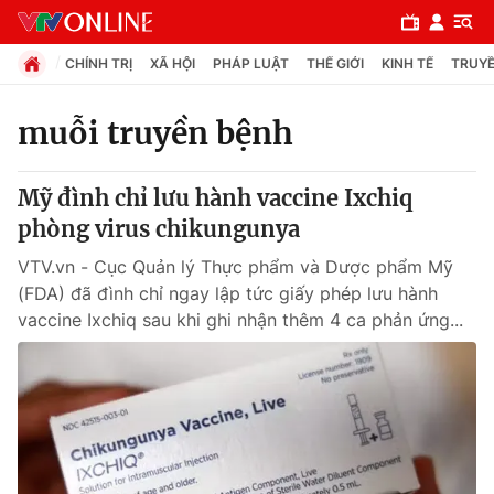
CHÍNH TRỊ
XÃ HỘI
PHÁP LUẬT
THẾ GIỚI
KINH TẾ
TRUYỀ
muỗi truyền bệnh
Chuyên mục
Mỹ đình chỉ lưu hành vaccine Ixchiq
Chính trị
phòng virus chikungunya
VTV.vn - Cục Quản lý Thực phẩm và Dược phẩm Mỹ
Xã hội
(FDA) đã đình chỉ ngay lập tức giấy phép lưu hành
vaccine Ixchiq sau khi ghi nhận thêm 4 ca phản ứng...
Pháp luật
Y tế
Thế giới