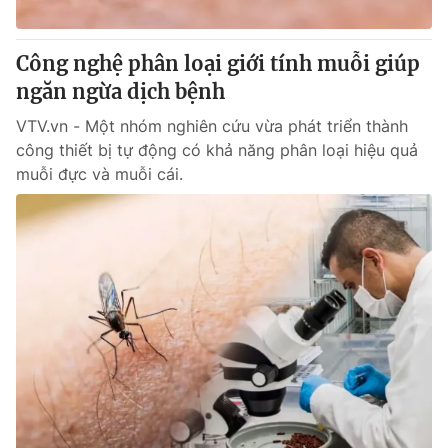
Giấy phép hoạt động báo in và báo điện tử số 483/GP-BTTTT
cấp ngày 29/12/2023
Công nghệ phân loại giới tính muỗi giúp
Tổng Biên tập:
Vũ Thanh Thủy
ngăn ngừa dịch bệnh
Phó Tổng Biên tập:
Nguyễn Thị Mỹ Hạnh, Phạm Quốc Thắng,
Nguyễn Trọng Ninh
VTV.vn - Một nhóm nghiên cứu vừa phát triển thành
Tổng đài VTV:
024.38 355 931 - 024.38 355 932
công thiết bị tự động có khả năng phân loại hiệu quả
Ðiện thoại Thời báo VTV:
024.66 897 897
muỗi đực và muỗi cái.
Email:
toasoan@vtv.vn
Liên hệ quảng cáo:
024-7300.7108