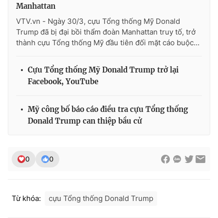
Ðiện thoại Thời báo VTV:
024.66 897 897
Manhattan
Email:
toasoan@vtv.vn
VTV.vn - Ngày 30/3, cựu Tổng thống Mỹ Donald
Trump đã bị đại bồi thẩm đoàn Manhattan truy tố, trở
Liên hệ quảng cáo:
024-7300.7108
thành cựu Tổng thống Mỹ đầu tiên đối mặt cáo buộc...
Cựu Tổng thống Mỹ Donald Trump trở lại
Facebook, YouTube
Mỹ công bố báo cáo điều tra cựu Tổng thống
Donald Trump can thiệp bầu cử
0
0
® Cấm sao chép dưới mọi hình thức nếu không có sự chấp
thuận bằng văn bản. Ghi rõ nguồn VTV.vn khi phát hành lại
thông tin từ website này.
Từ khóa:
cựu Tổng thống Donald Trump