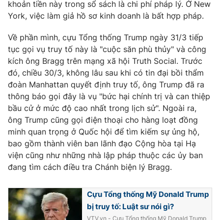
khoản tiền này trong sổ sách là chi phí pháp lý. Ở New
Photo
York, việc làm giả hồ sơ kinh doanh là bất hợp pháp.
Infographic
Về phần mình, cựu Tổng thống Trump ngày 31/3 tiếp
Video
Shorts video
tục gọi vụ truy tố này là "cuộc săn phù thủy" và công
kích ông Bragg trên mạng xã hội Truth Social. Trước
VTV Money
đó, chiều 30/3, không lâu sau khi có tin đại bồi thẩm
VTV Thể thao
đoàn Manhattan quyết định truy tố, ông Trump đã ra
thông báo gọi đây là vụ "bức hại chính trị và can thiệp
VTV Sức khoẻ
Bất động sản
bầu cử ở mức độ cao nhất trong lịch sử". Ngoài ra,
ông Trump cũng gọi điện thoại cho hàng loạt đồng
Thị trường 24h
Tấm lòng Việt
minh quan trọng ở Quốc hội để tìm kiếm sự ủng hộ,
bao gồm thành viên ban lãnh đạo Cộng hòa tại Hạ
viện cũng như những nhà lập pháp thuộc các ủy ban
VTV4
Vươn mình bằng AI
đang tìm cách điều tra Chánh biện lý Bragg.
VTV9
VTV8
Cựu Tổng thống Mỹ Donald Trump
bị truy tố: Luật sư nói gì?
Liên hệ tòa soạn
English
VTV.vn - Cựu Tổng thống Mỹ Donald Trump