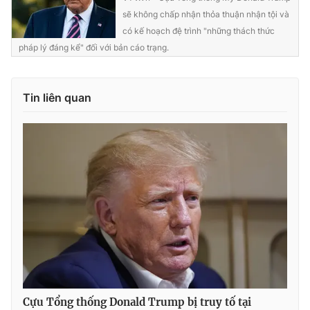
sẽ không chấp nhận thỏa thuận nhận tội và
có kế hoạch đệ trình "những thách thức
pháp lý đáng kể" đối với bản cáo trạng.
THỜI BÁO VTV
Tin liên quan
Theo dõi báo trên
Cơ quan chủ quản:
Đài Truyền hình Việt Nam
Cơ quan báo chí:
Thời báo VTV
Giấy phép hoạt động báo in và báo điện tử số 483/GP-BTTTT
cấp ngày 29/12/2023
Tổng Biên tập:
Vũ Thanh Thủy
Phó Tổng Biên tập:
Nguyễn Thị Mỹ Hạnh, Phạm Quốc Thắng,
Nguyễn Trọng Ninh
Tổng đài VTV:
024.38 355 931 - 024.38 355 932
Cựu Tổng thống Donald Trump bị truy tố tại