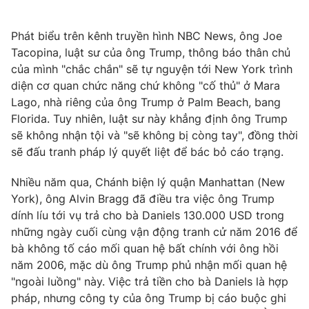
Phim VTV
Giải trí
Hậu trường
Phát biểu trên kênh truyền hình NBC News, ông Joe
Điện ảnh
Tacopina, luật sư của ông Trump, thông báo thân chủ
Đời sống
Nhân vật
của mình "chắc chắn" sẽ tự nguyện tới New York trình
Âm nhạc
Du lịch
diện cơ quan chức năng chứ không "cố thủ" ở Mara
Khán giả
Giáo dục
Sao
Lago, nhà riêng của ông Trump ở Palm Beach, bang
Làm đẹp
Giải sao mai
Florida. Tuy nhiên, luật sư này khẳng định ông Trump
Tuyển sinh
Công nghệ
sẽ không nhận tội và "sẽ không bị còng tay", đồng thời
Chất lượng cuộc sống
Học trực tuyến
sẽ đấu tranh pháp lý quyết liệt để bác bỏ cáo trạng.
Hitech Công nghệ tương lai
Giao lưu trực tuyến
Nhiều năm qua, Chánh biện lý quận Manhattan (New
Sản phẩm
York), ông Alvin Bragg đã điều tra việc ông Trump
Lịch phát sóng
dính líu tới vụ trả cho bà Daniels 130.000 USD trong
Thị trường
những ngày cuối cùng vận động tranh cử năm 2016 để
Tư vấn
bà không tố cáo mối quan hệ bất chính với ông hồi
năm 2006, mặc dù ông Trump phủ nhận mối quan hệ
Chuyên mục khác
"ngoài luồng" này. Việc trả tiền cho bà Daniels là hợp
Emagazine
Podcast
pháp, nhưng công ty của ông Trump bị cáo buộc ghi