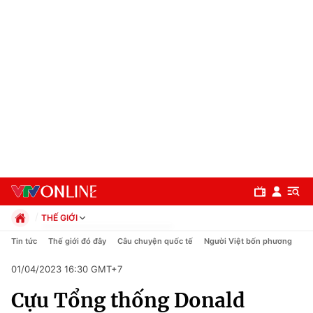
THẾ GIỚI
Chính trị
Tin tức
Thế giới đó đây
Câu chuyện quốc tế
Người Việt bốn phương
Xã hội
01/04/2023 16:30 GMT+7
Pháp luật
Chuyên mục
Kinh tế
Cựu Tổng thống Donald
Thể thao