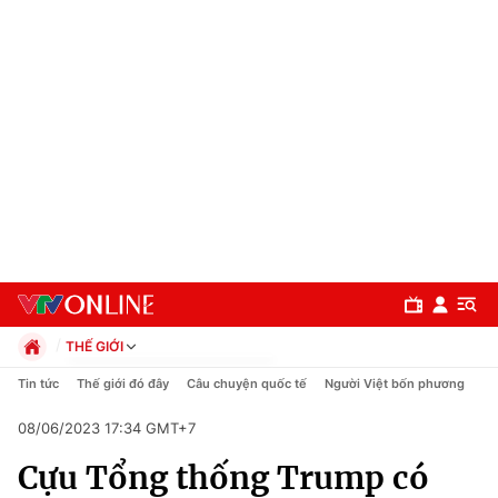
THẾ GIỚI
Chính trị
Tin tức
Thế giới đó đây
Câu chuyện quốc tế
Người Việt bốn phương
Xã hội
08/06/2023 17:34 GMT+7
Pháp luật
Chuyên mục
Kinh tế
Cựu Tổng thống Trump có
Thể thao