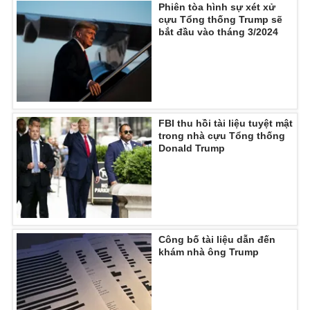
Phiên tòa hình sự xét xử
Ðiện thoại Thời báo VTV:
024.66 897 897
cựu Tổng thống Trump sẽ
Email:
toasoan@vtv.vn
bắt đầu vào tháng 3/2024
Liên hệ quảng cáo:
024-7300.7108
FBI thu hồi tài liệu tuyệt mật
trong nhà cựu Tổng thống
Donald Trump
Công bố tài liệu dẫn đến
® Cấm sao chép dưới mọi hình thức nếu không có sự chấp
khám nhà ông Trump
thuận bằng văn bản. Ghi rõ nguồn VTV.vn khi phát hành lại
thông tin từ website này.