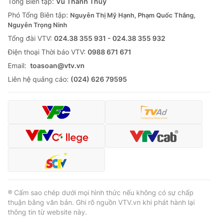
Tổng Biên tập:
Vũ Thanh Thủy
Phó Tổng Biên tập:
Nguyễn Thị Mỹ Hạnh, Phạm Quốc Thắng,
Nguyễn Trọng Ninh
Tổng đài VTV:
024.38 355 931 - 024.38 355 932
Ðiện thoại Thời báo VTV:
0988 671 671
Email:
toasoan@vtv.vn
Liên hệ quảng cáo:
(024) 626 79595
® Cấm sao chép dưới mọi hình thức nếu không có sự chấp
thuận bằng văn bản. Ghi rõ nguồn VTV.vn khi phát hành lại
thông tin từ website này.