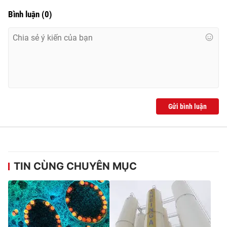
Bình luận
(
0
)
Gửi bình luận
TIN CÙNG CHUYÊN MỤC