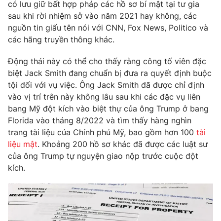
Phim VTV
có lưu giữ bất hợp pháp các hồ sơ bí mật tại tư gia
Giải trí
sau khi rời nhiệm sở vào năm 2021 hay không, các
Hậu trường
nguồn tin giấu tên nói với CNN, Fox News, Politico và
Điện ảnh
Đời sống
các hãng truyền thông khác.
Nhân vật
Âm nhạc
Du lịch
Động thái này có thể cho thấy rằng công tố viên đặc
Khán giả
Giáo dục
Sao
biệt Jack Smith đang chuẩn bị đưa ra quyết định buộc
Làm đẹp
Giải sao mai
tội đối với vụ việc. Ông Jack Smith đã được chỉ định
Tuyển sinh
Công nghệ
vào vị trí trên này không lâu sau khi các đặc vụ liên
Chất lượng cuộc sống
Học trực tuyến
bang Mỹ đột kích vào biệt thự của ông Trump ở bang
Hitech Công nghệ tương lai
Florida vào tháng 8/2022 và tìm thấy hàng nghìn
Giao lưu trực tuyến
trang tài liệu của Chính phủ Mỹ, bao gồm hơn 100
tài
Sản phẩm
liệu mật
. Khoảng 200 hồ sơ khác đã được các luật sư
Lịch phát sóng
của ông Trump tự nguyện giao nộp trước cuộc đột
Thị trường
kích.
Tư vấn
Chuyên mục khác
Emagazine
Podcast