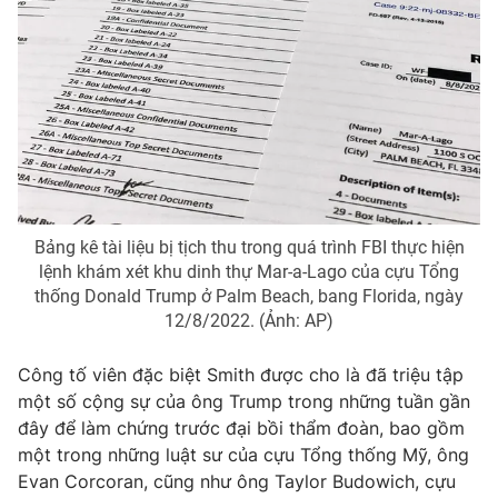
Photo
Infographic
Video
Shorts video
VTV Money
VTV Thể thao
VTV Sức khoẻ
Bất động sản
Bảng kê tài liệu bị tịch thu trong quá trình FBI thực hiện
lệnh khám xét khu dinh thự Mar-a-Lago của cựu Tổng
Thị trường 24h
Tấm lòng Việt
thống Donald Trump ở Palm Beach, bang Florida, ngày
12/8/2022. (Ảnh: AP)
VTV4
Vươn mình bằng AI
Công tố viên đặc biệt Smith được cho là đã triệu tập
một số cộng sự của ông Trump trong những tuần gần
VTV9
VTV8
đây để làm chứng trước đại bồi thẩm đoàn, bao gồm
một trong những luật sư của cựu Tổng thống Mỹ, ông
Evan Corcoran, cũng như ông Taylor Budowich, cựu
Liên hệ tòa soạn
English