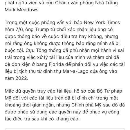
phát ngôn viên và cựu Chánh văn phòng Nhà Trắng
Mark Meadows.
Trong một cuộc phỏng vấn với báo New York Times
THỜI BÁO VTV
hôm 7/6, ông Trump từ chối xác nhận liệu ông có
được thông báo về cuộc điều tra hay không, nhưng
nói rằng ông không được thông báo rằng mình sẽ bị
buộc tội. Cựu Tổng thống đã phủ nhận mọi hành vi sai
Theo dõi báo trên
trái trong việc xử lý tài liệu của mình và thậm chí đã
đệ đơn kiện ở bang Florida để phản đối vụ việc các tài
liệu bị tịch thu từ dinh thự Mar-a-Lago của ông vào
Cơ quan chủ quản:
Đài Truyền hình Việt Nam
năm 2022.
Cơ quan báo chí:
Thời báo VTV
Giấy phép hoạt động báo in và báo điện tử số 483/GP-BTTTT
Mặc dù quyền truy cập tài liệu, hồ sơ của Bộ Tư pháp
cấp ngày 29/12/2023
Mỹ đối với các tài liệu trên đã bị đình chỉ trong một
Tổng Biên tập:
Vũ Thanh Thủy
khoảng thời gian ngắn, nhưng Chính phủ Mỹ sau đó đã
Phó Tổng Biên tập:
được phép sử dụng các quyền này để phục vụ công
Nguyễn Thị Mỹ Hạnh, Phạm Quốc Thắng,
Nguyễn Trọng Ninh
tác điều tra sau khi có kháng cáo.
Tổng đài VTV:
024.38 355 931 - 024.38 355 932