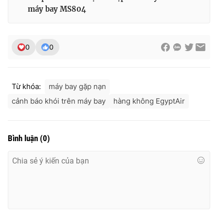
Ðiện thoại Thời báo VTV:
024.66 897 897
máy bay MS804
Email:
toasoan@vtv.vn
Liên hệ quảng cáo:
024-7300.7108
0
0
Từ khóa:
máy bay gặp nạn
cảnh báo khói trên máy bay
hàng không EgyptAir
Bình luận
(
0
)
® Cấm sao chép dưới mọi hình thức nếu không có sự chấp
thuận bằng văn bản. Ghi rõ nguồn VTV.vn khi phát hành lại
thông tin từ website này.