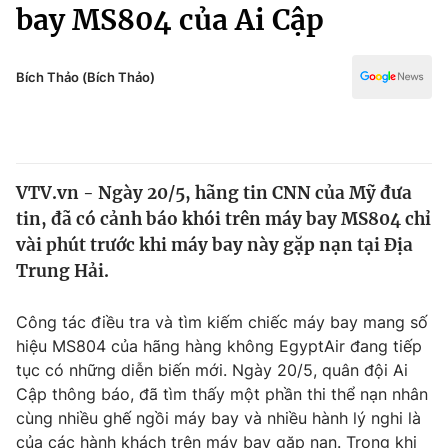
Chính trị
bay MS804 của Ai Cập
Truyền hình
Văn hóa - Giải trí
Xã hội
Y tế
Bích Thảo (Bích Thảo)
Đời sống
Pháp luật
Công nghệ
Giáo dục
Y tế
VTV.vn - Ngày 20/5, hãng tin CNN của Mỹ đưa
tin, đã có cảnh báo khói trên máy bay MS804 chỉ
Thế giới
vài phút trước khi máy bay này gặp nạn tại Địa
Trung Hải.
Tin tức
Kinh tế
Thế giới đó đây
Công tác điều tra và tìm kiếm chiếc máy bay mang số
Tài chính
hiệu MS804 của hãng hàng không EgyptAir đang tiếp
Dữ liệu và đời sống
Câu chuyện quốc tế
tục có những diễn biến mới. Ngày 20/5, quân đội Ai
Thị trường
Cập thông báo, đã tìm thấy một phần thi thể nạn nhân
Truyền hình
Góc doanh nghiệp
cùng nhiều ghế ngồi máy bay và nhiều hành lý nghi là
của các hành khách trên máy bay gặp nạn. Trong khi