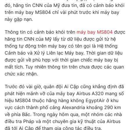
Phim VTV
đó, hãng tin CNN của Mỹ đưa tin, đã có cảnh báo khói
Giải trí
trên máy bay MS804 chỉ vài phút trước khi máy bay
Hậu trường
Điện ảnh
này gặp nạn.
Đời sống
Nhân vật
Âm nhạc
Thông tin có cảnh báo khói trên
máy bay MS804
được
Du lịch
Khán giả
hãng tin CNN của Mỹ lấy từ dữ liệu được gửi từ hệ
Giáo dục
Sao
thống tự động trên máy bay có tên gọi là Hệ thống
Làm đẹp
Giải sao mai
Tuyển sinh
Cảnh báo và Xử lý Liên lạc Máy bay. Thời gian dữ liệu
Công nghệ
Chất lượng cuộc sống
được gửi về phù hợp với thời gian chiếc máy bay bị
Học trực tuyến
mất tích. Tuy nhiên thông tin trên chưa được các quan
Hitech Công nghệ tương lai
Giao lưu trực tuyến
chức xác nhận.
Sản phẩm
Trước đó vài giờ, quân đội Ai Cập cũng khẳng định đã
Lịch phát sóng
Thị trường
phát hiện mảnh vỡ của máy bay Airbus A320 mang số
hiệu MS804 thuộc hãng hàng không EgyptAir ở khu
Tư vấn
vực cách thành phố cảng Alexandria khoảng 290 km
Chuyên mục khác
về phía Bắc. Trong ngày hôm qua, một nhóm các nhà
điều tra Pháp và một chuyên gia kỹ thuật của Airbus
Emagazine
Podcast
đã tới Ai Cập để tham gia công tác điều tra.