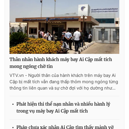
THỜI BÁO VTV
Theo dõi báo trên
Thân nhân hành khách máy bay Ai Cập mất tích
mong ngóng chờ tin
Cơ quan chủ quản:
Đài Truyền hình Việt Nam
VTV.vn - Người thân của hành khách trên máy bay Ai
Cơ quan báo chí:
Thời báo VTV
Cập bị mất tích vẫn đang thấp thỏm mong ngóng từng
thông tin liên quan và sự chờ đợi với họ dường như...
Giấy phép hoạt động báo in và báo điện tử số 483/GP-BTTTT
cấp ngày 29/12/2023
Tổng Biên tập:
Vũ Thanh Thủy
Phát hiện thi thể nạn nhân và nhiều hành lý
Phó Tổng Biên tập:
Nguyễn Thị Mỹ Hạnh, Phạm Quốc Thắng,
trong vụ máy bay Ai Cập mất tích
Nguyễn Trọng Ninh
Tổng đài VTV:
024.38 355 931 - 024.38 355 932
Pháp chưa xác nhận Ai Cập tìm thấy mảnh vỡ