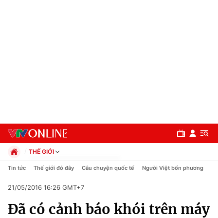
THẾ GIỚI
Chính trị
Tin tức
Thế giới đó đây
Câu chuyện quốc tế
Người Việt bốn phương
Xã hội
21/05/2016 16:26 GMT+7
Pháp luật
Chuyên mục
Kinh tế
Đã có cảnh báo khói trên máy
Thể thao