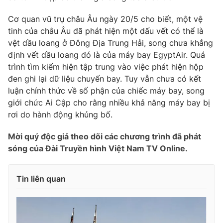
Photo
Infographic
Cơ quan vũ trụ châu Âu ngày 20/5 cho biết, một vệ
tinh của châu Âu đã phát hiện một dấu vết có thể là
vệt dầu loang ở Đông Địa Trung Hải, song chưa khẳng
Video
Shorts video
định vết dầu loang đó là của máy bay EgyptAir. Quá
trình tìm kiếm hiện tập trung vào việc phát hiện hộp
VTV Money
VTV Thể thao
đen ghi lại dữ liệu chuyến bay. Tuy vẫn chưa có kết
luận chính thức về số phận của chiếc máy bay, song
VTV Sức khoẻ
giới chức Ai Cập cho rằng nhiều khả năng máy bay bị
Bất động sản
rơi do hành động khủng bố.
Thị trường 24h
Tấm lòng Việt
Mời quý độc giả theo dõi các chương trình đã phát
sóng của Đài Truyền hình Việt Nam TV Online.
VTV4
Vươn mình bằng AI
Tin liên quan
VTV9
VTV8
Liên hệ tòa soạn
English