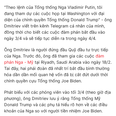
Phim VTV
Giải trí
"Theo lệnh của Tổng thống Nga Vladimir Putin, tôi
Hậu trường
đang tham dự các cuộc họp tại Washington với đại
Điện ảnh
diện của chính quyền Tổng thống Donald Trump" - ông
Đời sống
Nhân vật
Dmitriev viết trên kênh Telegram cá nhân của mình,
Âm nhạc
Du lịch
đồng thời cho biết các cuộc đàm phán bắt đầu vào
Khán giả
Giáo dục
Sao
ngày 3/4 và sẽ tiếp tục diễn ra trong ngày 4/4.
Làm đẹp
Giải sao mai
Tuyển sinh
Ông Dmitriev là người đứng đầu Quỹ đầu tư trực tiếp
Công nghệ
Chất lượng cuộc sống
của Nga. Trước đó, ông đã tham gia các cuộc
đàm
Học trực tuyến
Hitech Công nghệ tương lai
phán Nga - Mỹ
tại Riyadh, Saudi Arabia vào ngày 18/2.
Giao lưu trực tuyến
Tai đây, hai phái đoàn đã nhất trí bắt đầu bình thường
Sản phẩm
hóa dần dần mối quan hệ vốn đã bị cắt đứt dưới thời
Lịch phát sóng
chính quyền cựu Tổng thống Joe Biden.
Thị trường
Phát biểu với các phóng viên vào tối 3/4 (theo giờ địa
Tư vấn
phương), ông Dmitriev lưu ý rằng Tổng thống Mỹ
Chuyên mục khác
Donald Trump và các phụ tá hiểu rõ hơn về các điều
Emagazine
Podcast
khoản của Nga so với người tiền nhiệm Joe Biden.