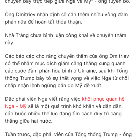
Email:
chuyến bay trực tiếp giữa Nga và Mỹ" - ông tuyên bố.
toasoan@vtv.vn
Liên hệ quảng cáo:
024-7300.7108
Ông Dmitriev nhận định sẽ cần thêm nhiều vòng đàm
phán nữa để hoàn tất thỏa thuận.
Nhà Trắng chưa bình luận công khai về chuyến thăm
này.
Các báo cáo cho rằng chuyến thăm của ông Dmitriev
có thể nhằm mục đích giảm căng thẳng xung quanh
các cuộc đàm phán hòa bình ở Ukraine, sau khi Tổng
thống Trump bày tỏ sự thất vọng về việc Nga từ chối
chấp nhận lệnh ngừng bắn do Mỹ đề xuất.
® Cấm sao chép dưới mọi hình thức nếu không có sự chấp
Đặc phái viên Nga viết rằng việc
khôi phục quan hệ
thuận bằng văn bản. Ghi rõ nguồn VTV.vn khi phát hành lại
Nga - Mỹ
sẽ là một quá trình khó khăn và dần dần,
thông tin từ website này.
cáo buộc nhiều thế lực đang tìm cách duy trì căng
thẳng giữa hai nước.
Tuần trước, đặc phái viên của Tổng thống Trump - ông