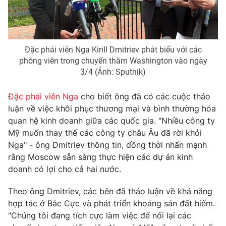
THỜI BÁO VTV
Đặc phái viên Nga Kirill Dmitriev phát biểu với các
phóng viên trong chuyến thăm Washington vào ngày
3/4 (Ảnh: Sputnik)
Theo dõi báo trên
Đặc phái viên Nga
cho biết ông đã có các cuộc thảo
Cơ quan chủ quản:
luận về việc khôi phục thương mại và bình thường hóa
Đài Truyền hình Việt Nam
quan hệ kinh doanh giữa các quốc gia. "Nhiều công ty
Cơ quan báo chí:
Thời báo VTV
Mỹ muốn thay thế các công ty châu Âu đã rời khỏi
Giấy phép hoạt động báo in và báo điện tử số 483/GP-BTTTT
Nga" - ông Dmitriev thông tin, đồng thời nhấn mạnh
cấp ngày 29/12/2023
rằng Moscow sẵn sàng thực hiện các dự án kinh
Tổng Biên tập:
Vũ Thanh Thủy
doanh có lợi cho cả hai nước.
Phó Tổng Biên tập:
Nguyễn Thị Mỹ Hạnh, Phạm Quốc Thắng,
Nguyễn Trọng Ninh
Theo ông Dmitriev, các bên đã thảo luận về khả năng
Tổng đài VTV:
024.38 355 931 - 024.38 355 932
hợp tác ở Bắc Cực và phát triển khoáng sản đất hiếm.
Ðiện thoại Thời báo VTV:
024.66 897 897
"Chúng tôi đang tích cực làm việc để nối lại các