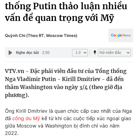
Chính trị
thống Putin thảo luận nhiều
Truyền hình
vấn đề quan trọng với Mỹ
Văn hóa - Giải trí
Xã hội
Y tế
Đời sống
Quỳnh Chi (Theo RT, Moscow Times)
Pháp luật
Công nghệ
Giáo dục
Nghe đọc bài
2:50
Y tế
VTV.vn - Đặc phái viên đầu tư của Tổng thống
Thế giới
Nga Vladimir Putin - Kirill Dmitriev - đã đến
Tin tức
thăm Washington vào ngày 3/4 (theo giờ địa
Kinh tế
phương).
Thế giới đó đây
Tài chính
Dữ liệu và đời sống
Câu chuyện quốc tế
Ông Kirill Dmitriev là quan chức cấp cao nhất của Nga
Thị trường
đã
công du Mỹ
kể từ khi các cuộc tiếp xúc ngoại giao
giữa Moscow và Washington bị đình chỉ vào năm
Truyền hình
Góc doanh nghiệp
2022.