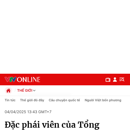
THẾ GIỚI
Chính trị
Tin tức
Thế giới đó đây
Câu chuyện quốc tế
Người Việt bốn phương
Xã hội
04/04/2025 13:43 GMT+7
Pháp luật
Chuyên mục
Kinh tế
Đặc phái viên của Tổng
Thể thao