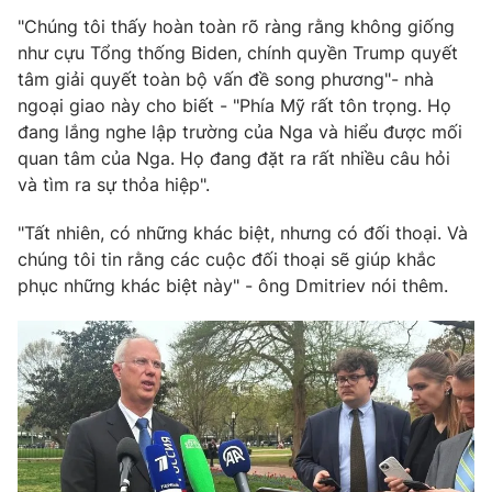
"Chúng tôi thấy hoàn toàn rõ ràng rằng không giống
Photo
Infographic
như cựu Tổng thống Biden, chính quyền Trump quyết
tâm giải quyết toàn bộ vấn đề song phương"- nhà
Video
Shorts video
ngoại giao này cho biết - "Phía Mỹ rất tôn trọng. Họ
đang lắng nghe lập trường của Nga và hiểu được mối
quan tâm của Nga. Họ đang đặt ra rất nhiều câu hỏi
VTV Money
VTV Thể thao
và tìm ra sự thỏa hiệp".
VTV Sức khoẻ
Bất động sản
"Tất nhiên, có những khác biệt, nhưng có đối thoại. Và
chúng tôi tin rằng các cuộc đối thoại sẽ giúp khắc
phục những khác biệt này" - ông Dmitriev nói thêm.
Thị trường 24h
Tấm lòng Việt
VTV4
Vươn mình bằng AI
VTV9
VTV8
Liên hệ tòa soạn
English