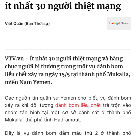
Chính trị
ít nhất 30 người thiệt mạng
Truyền hình
Văn hóa - Giải trí
Xã hội
Y tế
Viết Quân (Ban Thời sự)
Đời sống
Pháp luật
Công nghệ
Giáo dục
Y tế
VTV.vn - Ít nhất 30 người thiệt mạng và hàng
chục người bị thương trong một vụ đánh bom
Thế giới
liều chết xảy ra ngày 15/5 tại thành phố Mukalla,
miền Nam Yemen.
Tin tức
Kinh tế
Thế giới đó đây
Các nguồn tin quân sự Yemen cho biết, vụ đánh bom
Tài chính
xảy ra khi đối tượng
đánh bom liều chết
trà trộn vào
Dữ liệu và đời sống
Câu chuyện quốc tế
nhóm tân binh tại một cơ sở cảnh sát ở thành phố
Thị trường
Mukalla, thủ phủ tỉnh Hadramout.
Truyền hình
Góc doanh nghiệp
Đây là vụ đánh bom đẫm máu thứ 2 ở thành phố