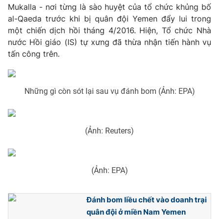
Phim VTV
Mukalla - nơi từng là sào huyệt của tổ chức khủng bố
Giải trí
al-Qaeda trước khi bị quân đội Yemen đẩy lui trong
Hậu trường
một chiến dịch hồi tháng 4/2016. Hiện, Tổ chức Nhà
Điện ảnh
Đời sống
Nhân vật
nước Hồi giáo (IS) tự xưng đã thừa nhận tiến hành vụ
Âm nhạc
tấn công trên.
Du lịch
Khán giả
Giáo dục
Sao
Làm đẹp
Giải sao mai
Tuyển sinh
Những gì còn sót lại sau vụ đánh bom (Ảnh: EPA)
Công nghệ
Chất lượng cuộc sống
Học trực tuyến
Hitech Công nghệ tương lai
Giao lưu trực tuyến
(Ảnh: Reuters)
Sản phẩm
Lịch phát sóng
Thị trường
(Ảnh: EPA)
Tư vấn
Chuyên mục khác
Đánh bom liều chết vào doanh trại
Emagazine
Podcast
quân đội ở miền Nam Yemen