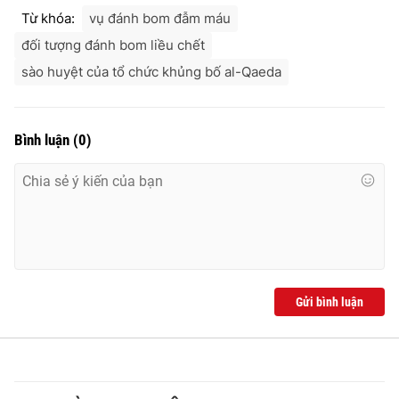
Ðiện thoại Thời báo VTV:
024.66 897 897
Từ khóa:
vụ đánh bom đẫm máu
Email:
toasoan@vtv.vn
đối tượng đánh bom liều chết
Liên hệ quảng cáo:
024-7300.7108
sào huyệt của tổ chức khủng bố al-Qaeda
Bình luận
(
0
)
Gửi bình luận
® Cấm sao chép dưới mọi hình thức nếu không có sự chấp
thuận bằng văn bản. Ghi rõ nguồn VTV.vn khi phát hành lại
thông tin từ website này.