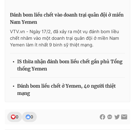
Đánh bom liều chết vào doanh trại quân đội ở miền
Nam Yemen
THỜI BÁO VTV
VTV.vn - Ngày 17/2, đã xảy ra một vụ đánh bom liều
chết nhằm vào một doanh trại quân đội ở miền Nam
Yemen làm ít nhất 9 binh sỹ thiệt mạng.
Theo dõi báo trên
IS thừa nhận đánh bom liều chết gần phủ Tổng
thống Yemen
Cơ quan chủ quản:
Đài Truyền hình Việt Nam
Cơ quan báo chí:
Thời báo VTV
Đánh bom liều chết ở Yemen, 40 người thiệt
Giấy phép hoạt động báo in và báo điện tử số 483/GP-BTTTT
mạng
cấp ngày 29/12/2023
Tổng Biên tập:
Vũ Thanh Thủy
Phó Tổng Biên tập:
Nguyễn Thị Mỹ Hạnh, Phạm Quốc Thắng,
0
0
Nguyễn Trọng Ninh
Tổng đài VTV:
024.38 355 931 - 024.38 355 932