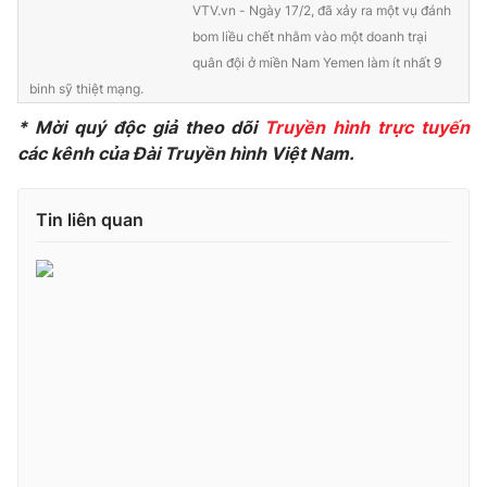
VTV.vn - Ngày 17/2, đã xảy ra một vụ đánh
Photo
Infographic
bom liều chết nhằm vào một doanh trại
quân đội ở miền Nam Yemen làm ít nhất 9
binh sỹ thiệt mạng.
Video
Shorts video
* Mời quý độc giả theo dõi
Truyền hình trực tuyến
các kênh của Đài Truyền hình Việt Nam.
VTV Money
VTV Thể thao
Tin liên quan
VTV Sức khoẻ
Bất động sản
Thị trường 24h
Tấm lòng Việt
VTV4
Vươn mình bằng AI
VTV9
VTV8
Liên hệ tòa soạn
English