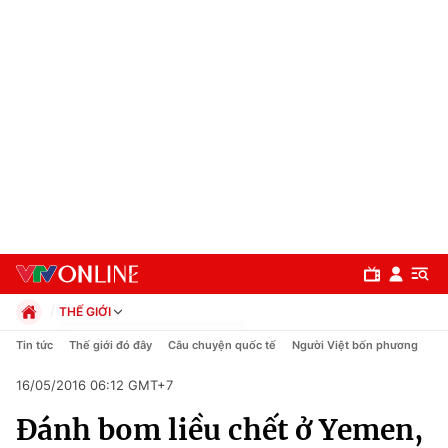
THẾ GIỚI
Chính trị
Tin tức
Thế giới đó đây
Câu chuyện quốc tế
Người Việt bốn phương
Xã hội
16/05/2016 06:12 GMT+7
Pháp luật
Chuyên mục
Kinh tế
Đánh bom liều chết ở Yemen,
Thể thao