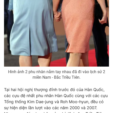
Photo
Infographic
Video
Shorts video
VTV Money
VTV Thể thao
VTV Sức khoẻ
Bất động sản
Thị trường 24h
Tấm lòng Việt
Hình ảnh 2 phu nhân nắm tay nhau đã đi vào lịch sử 2
miền Nam - Bắc Triều Tiên.
VTV4
Vươn mình bằng AI
Tại hai hội nghị thượng đỉnh trước đó của Hàn Quốc,
các cựu đệ nhất phu nhân Hàn Quốc cùng với các cựu
VTV9
VTV8
Tổng thống Kim Dae-jung và Roh Moo-hyun, đều có
sự hiện diện lần lượt vào các năm 2000 và 2007.
Liên hệ tòa soạn
English