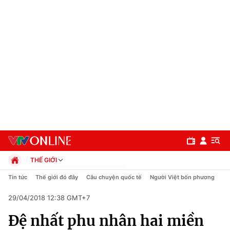
THẾ GIỚI
Chính trị
Tin tức
Thế giới đó đây
Câu chuyện quốc tế
Người Việt bốn phương
Xã hội
29/04/2018 12:38 GMT+7
Pháp luật
Chuyên mục
Kinh tế
Đệ nhất phu nhân hai miền
Thể thao