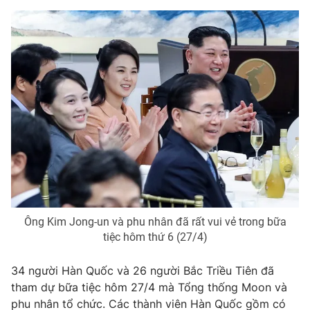
Ðiện thoại Thời báo VTV:
024.66 897 897
Email:
toasoan@vtv.vn
Liên hệ quảng cáo:
024-7300.7108
Ông Kim Jong-un và phu nhân đã rất vui vẻ trong bữa
tiệc hôm thứ 6 (27/4)
® Cấm sao chép dưới mọi hình thức nếu không có sự chấp
thuận bằng văn bản. Ghi rõ nguồn VTV.vn khi phát hành lại
thông tin từ website này.
34 người Hàn Quốc và 26 người Bắc Triều Tiên đã
tham dự bữa tiệc hôm 27/4 mà Tổng thống Moon và
phu nhân tổ chức. Các thành viên Hàn Quốc gồm có