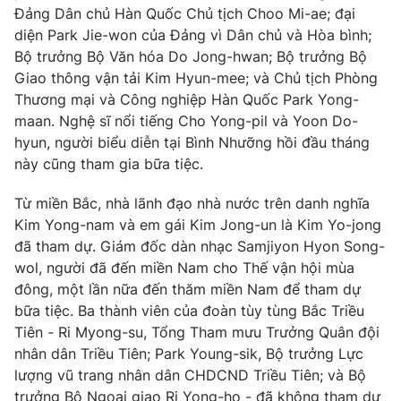
Đảng Dân chủ Hàn Quốc Chủ tịch Choo Mi-ae; đại
diện Park Jie-won của Đảng vì Dân chủ và Hòa bình;
Bộ trưởng Bộ Văn hóa Do Jong-hwan; Bộ trưởng Bộ
Giao thông vận tải Kim Hyun-mee; và Chủ tịch Phòng
Thương mại và Công nghiệp Hàn Quốc Park Yong-
maan. Nghệ sĩ nổi tiếng Cho Yong-pil và Yoon Do-
hyun, người biểu diễn tại Bình Nhưỡng hồi đầu tháng
này cũng tham gia bữa tiệc.
Từ miền Bắc, nhà lãnh đạo nhà nước trên danh nghĩa
Kim Yong-nam và em gái Kim Jong-un là Kim Yo-jong
đã tham dự. Giám đốc dàn nhạc Samjiyon Hyon Song-
wol, người đã đến miền Nam cho Thế vận hội mùa
đông, một lần nữa đến thăm miền Nam để tham dự
bữa tiệc. Ba thành viên của đoàn tùy tùng Bắc Triều
Tiên - Ri Myong-su, Tổng Tham mưu Trưởng Quân đội
nhân dân Triều Tiên; Park Young-sik, Bộ trưởng Lực
lượng vũ trang nhân dân CHDCND Triều Tiên; và Bộ
trưởng Bộ Ngoại giao Ri Yong-ho - đã không tham dự