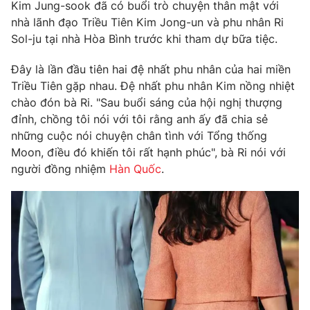
Phim VTV
Kim Jung-sook đã có buổi trò chuyện thân mật với
Giải trí
nhà lãnh đạo Triều Tiên Kim Jong-un và phu nhân Ri
Hậu trường
Sol-ju tại nhà Hòa Bình trước khi tham dự bữa tiệc.
Điện ảnh
Đời sống
Nhân vật
Đây là lần đầu tiên hai đệ nhất phu nhân của hai miền
Âm nhạc
Du lịch
Triều Tiên gặp nhau. Đệ nhất phu nhân Kim nồng nhiệt
Khán giả
Giáo dục
Sao
chào đón bà Ri. "Sau buổi sáng của hội nghị thượng
Làm đẹp
Giải sao mai
đỉnh, chồng tôi nói với tôi rằng anh ấy đã chia sẻ
Tuyển sinh
Công nghệ
những cuộc nói chuyện chân tình với Tổng thống
Chất lượng cuộc sống
Học trực tuyến
Moon, điều đó khiến tôi rất hạnh phúc", bà Ri nói với
Hitech Công nghệ tương lai
người đồng nhiệm
Hàn Quốc
.
Giao lưu trực tuyến
Sản phẩm
Lịch phát sóng
Thị trường
Tư vấn
Chuyên mục khác
Emagazine
Podcast