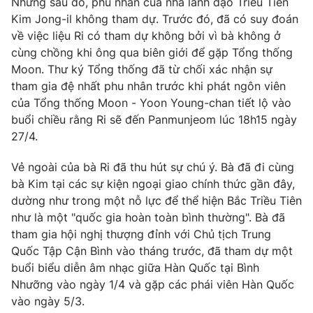
Nhưng sau đó, phu nhân của nhà lãnh đạo Triều Tiên
Kim Jong-il không tham dự. Trước đó, đã có suy đoán
về việc liệu Ri có tham dự không bởi vì bà không ở
cùng chồng khi ông qua biên giới để gặp Tổng thống
THỜI BÁO VTV
Moon. Thư ký Tổng thống đã từ chối xác nhận sự
tham gia đệ nhất phu nhân trước khi phát ngôn viên
của Tổng thống Moon - Yoon Young-chan tiết lộ vào
buổi chiều rằng Ri sẽ đến Panmunjeom lúc 18h15 ngày
Theo dõi báo trên
27/4.
Vẻ ngoài của bà Ri đã thu hút sự chú ý. Bà đã đi cùng
Cơ quan chủ quản:
Đài Truyền hình Việt Nam
bà Kim tại các sự kiện ngoại giao chính thức gần đây,
Cơ quan báo chí:
Thời báo VTV
dường như trong một nỗ lực để thể hiện Bắc Triều Tiên
Giấy phép hoạt động báo in và báo điện tử số 483/GP-BTTTT
như là một "quốc gia hoàn toàn bình thường". Bà đã
cấp ngày 29/12/2023
tham gia hội nghị thượng đỉnh với Chủ tịch Trung
Tổng Biên tập:
Vũ Thanh Thủy
Quốc Tập Cận Bình vào tháng trước, đã tham dự một
buổi biểu diễn âm nhạc giữa Hàn Quốc tại Bình
Phó Tổng Biên tập:
Nguyễn Thị Mỹ Hạnh, Phạm Quốc Thắng,
Nguyễn Trọng Ninh
Nhưỡng vào ngày 1/4 và gặp các phái viên Hàn Quốc
vào ngày 5/3.
Tổng đài VTV:
024.38 355 931 - 024.38 355 932