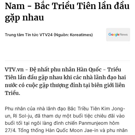
Chính trị
Nam - Bắc Triều Tiên lần đầu
Truyền hình
gặp nhau
Văn hóa - Giải trí
Xã hội
Y tế
Đời sống
Trung tâm Tin tức VTV24 (Nguồn: Koreatimes)
Pháp luật
Công nghệ
Giáo dục
Y tế
VTV.vn - Đệ nhất phu nhân Hàn Quốc - Triều
Thế giới
Tiên lần đầu gặp nhau khi các nhà lãnh đạo hai
Tin tức
nước có cuộc gặp thượng đỉnh tại biên giới liên
Kinh tế
Triều.
Thế giới đó đây
Tài chính
Dữ liệu và đời sống
Câu chuyện quốc tế
Phu nhân của nhà lãnh đạo Bắc Triều Tiên Kim Jong-
Thị trường
un, Ri Sol-ju, đã tham dự một buổi tiệc chiêu đãi vào
buổi tối tại ngôi làng đình chiến Panmunjeom hôm
Truyền hình
Góc doanh nghiệp
27/4. Tổng thống Hàn Quốc Moon Jae-in và phu nhân