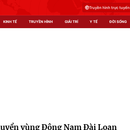
Truyền hình trực tuyến
KINH TẾ
TRUYỀN HÌNH
GIẢI TRÍ
Y TẾ
ĐỜI SỐNG
Pháp luật
Y tế
Truyền hình
Multimedia
Phim VTV
Video
Hậu trường
Shorts video
Nhân vật
Podcast
Khán giả
EMagazine
Giải sao mai
Photo
huyển vùng Đông Nam Đài Loan
Infographic