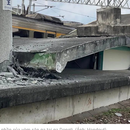
phần của vòm sân ga tại ga Dongli. (Ảnh: Handout)