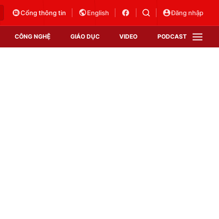
Cổng thông tin
English
Đăng nhập
CÔNG NGHỆ
GIÁO DỤC
VIDEO
PODCAST
VTV Money
VTV Thể thao
VTV Sức khoẻ
Bất động sản
Thị trường 24h
Tấm lòng Việt
Vươn mình bằng AI
VTV4
VTV8
VTV9
Lịch phát sóng
Giao lưu trực tuyến
Sự kiện