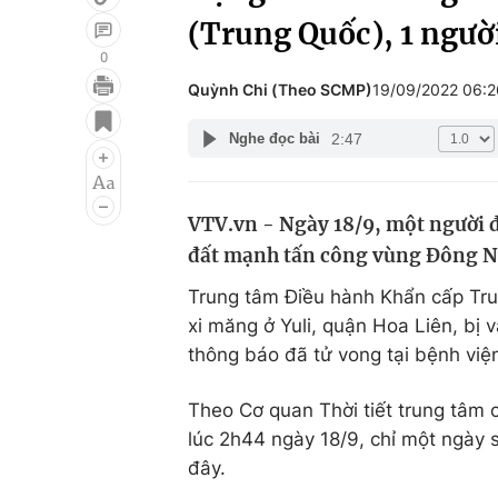
(Trung Quốc), 1 ngườ
0
Quỳnh Chi (Theo SCMP)
19/09/2022 06:
Giải trí
Đời sống
2:47
Nghe đọc bài
Điện ảnh
Du lịch
Âm nhạc
Làm đẹp
VTV.vn - Ngày 18/9, một người đ
Sao
Chất lượng cuộc sốn
đất mạnh tấn công vùng Đông N
Trung tâm Điều hành Khẩn cấp Tru
xi măng ở Yuli, quận Hoa Liên, bị v
thông báo đã tử vong tại bệnh việ
Theo Cơ quan Thời tiết trung tâm 
lúc 2h44 ngày 18/9, chỉ một ngày 
đây.