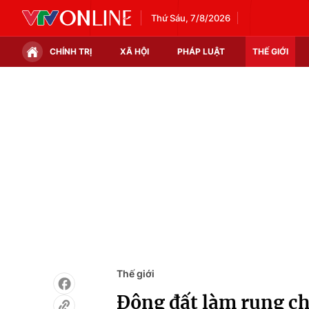
Thứ Sáu, 7/8/2026
CHÍNH TRỊ
XÃ HỘI
PHÁP LUẬT
THẾ GIỚI
Chính trị
Xã hội
Thế giới
Kinh tế
Tin tức
Tài chính
Thế giới đó đây
Thị trường
Câu chuyện quốc tế
Góc doanh nghiệp
Dữ liệu và đời sống
Thế giới
Động đất làm rung c