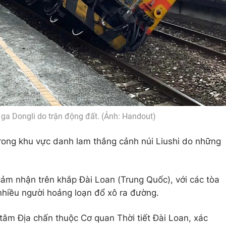
i ga Dongli do trận động đất. (Ảnh: Handout)
rong khu vực danh lam thắng cảnh núi Liushi do những
ảm nhận trên khắp Đài Loan (Trung Quốc), với các tòa
nhiều người hoảng loạn đổ xô ra đường.
âm Địa chấn thuộc Cơ quan Thời tiết Đài Loan, xác