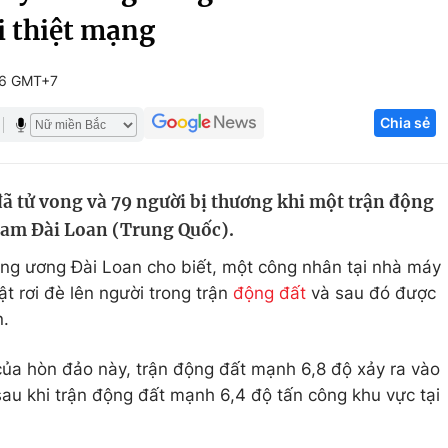
i thiệt mạng
Góc ảnh
26 GMT+7
Giáo dục
Công nghệ
Chia sẻ
Tuyển sinh
Hitech Công ng
Học trực tuyến
Sản phẩm
ã tử vong và 79 người bị thương khi một trận động
g
Thị trường
am Đài Loan (Trung Quốc).
Tư vấn
ng ương Đài Loan cho biết, một công nhân tại nhà máy
ật rơi đè lên người trong trận
động đất
và sau đó được
n.
của hòn đảo này, trận động đất mạnh 6,8 độ xảy ra vào
sau khi trận động đất mạnh 6,4 độ tấn công khu vực tại