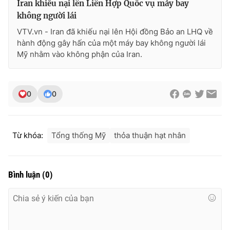
Iran khiếu nại lên Liên Hợp Quốc vụ máy bay
Ðiện thoại Thời báo VTV:
024.66 897 897
không người lái
Email:
toasoan@vtv.vn
VTV.vn - Iran đã khiếu nại lên Hội đồng Bảo an LHQ về
Liên hệ quảng cáo:
024-7300.7108
hành động gây hấn của một máy bay không người lái
Mỹ nhằm vào không phận của Iran.
0
0
Từ khóa:
Tổng thống Mỹ
thỏa thuận hạt nhân
Bình luận
(
0
)
® Cấm sao chép dưới mọi hình thức nếu không có sự chấp
thuận bằng văn bản. Ghi rõ nguồn VTV.vn khi phát hành lại
thông tin từ website này.