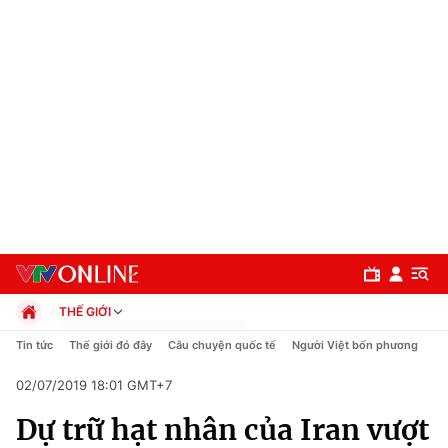
THẾ GIỚI
Chính trị
Tin tức
Thế giới đó đây
Câu chuyện quốc tế
Người Việt bốn phương
Xã hội
02/07/2019 18:01 GMT+7
Pháp luật
Chuyên mục
Kinh tế
Dự trữ hạt nhân của Iran vượt
Thể thao