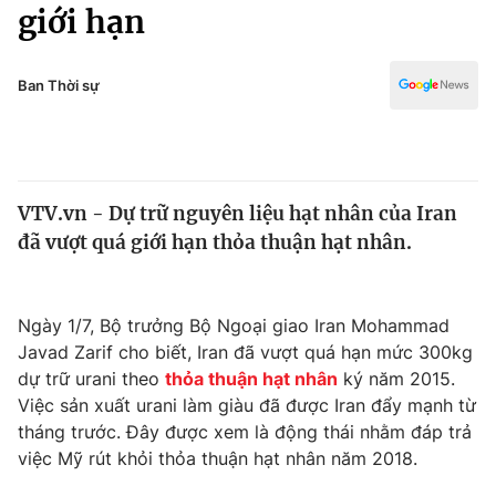
Chính trị
giới hạn
Truyền hình
Văn hóa - Giải trí
Xã hội
Y tế
Ban Thời sự
Đời sống
Pháp luật
Công nghệ
Giáo dục
Y tế
VTV.vn - Dự trữ nguyên liệu hạt nhân của Iran
đã vượt quá giới hạn thỏa thuận hạt nhân.
Thế giới
Tin tức
Ngày 1/7, Bộ trưởng Bộ Ngoại giao Iran Mohammad
Kinh tế
Javad Zarif cho biết, Iran đã vượt quá hạn mức 300kg
Thế giới đó đây
Tài chính
dự trữ urani theo
thỏa thuận hạt nhân
ký năm 2015.
Dữ liệu và đời sống
Câu chuyện quốc tế
Việc sản xuất urani làm giàu đã được Iran đẩy mạnh từ
Thị trường
tháng trước. Đây được xem là động thái nhằm đáp trả
Truyền hình
việc Mỹ rút khỏi thỏa thuận hạt nhân năm 2018.
Góc doanh nghiệp