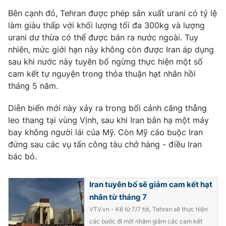
Bên cạnh đó, Tehran được phép sản xuất urani có tỷ lệ
Photo
Infographic
làm giàu thấp với khối lượng tối đa 300kg và lượng
urani dư thừa có thể được bán ra nước ngoài. Tuy
Video
Shorts video
nhiên, mức giới hạn này không còn được Iran áp dụng
sau khi nước này tuyên bố ngừng thực hiện một số
cam kết tự nguyện trong thỏa thuận hạt nhân hồi
VTV Money
VTV Thể thao
tháng 5 năm.
VTV Sức khoẻ
Bất động sản
Diễn biến mới này xảy ra trong bối cảnh căng thẳng
leo thang tại vùng Vịnh, sau khi Iran bắn hạ một máy
bay không người lái của Mỹ. Còn Mỹ cáo buộc Iran
Thị trường 24h
Tấm lòng Việt
đứng sau các vụ tấn công tàu chở hàng - điều Iran
bác bỏ.
VTV4
Vươn mình bằng AI
Iran tuyên bố sẽ giảm cam kết hạt
VTV9
VTV8
nhân từ tháng 7
VTV.vn - Kể từ 7/7 tới, Tehran sẽ thực hiện
Liên hệ tòa soạn
English
các bước đi mới nhằm giảm các cam kết