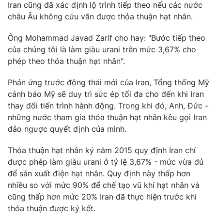
Phim VTV
Iran cũng đã xác định lộ trình tiếp theo nếu các nước
Giải trí
châu Âu không cứu vãn được thỏa thuận hạt nhân.
Hậu trường
Điện ảnh
Ông Mohammad Javad Zarif cho hay: "Bước tiếp theo
Đời sống
Nhân vật
của chúng tôi là làm giàu urani trên mức 3,67% cho
Âm nhạc
Du lịch
Khán giả
phép theo thỏa thuận hạt nhân".
Giáo dục
Sao
Làm đẹp
Giải sao mai
Phản ứng trước động thái mới của Iran, Tổng thống Mỹ
Tuyển sinh
cảnh báo Mỹ sẽ duy trì sức ép tối đa cho đến khi Iran
Công nghệ
Chất lượng cuộc sống
thay đổi tiến trình hành động. Trong khi đó, Anh, Đức -
Học trực tuyến
Hitech Công nghệ tương lai
những nước tham gia thỏa thuận hạt nhân kêu gọi Iran
Giao lưu trực tuyến
đảo ngược quyết định của mình.
Sản phẩm
Thỏa thuận hạt nhân ký năm 2015 quy định Iran chỉ
Lịch phát sóng
Thị trường
được phép làm giàu urani ở tỷ lệ 3,67% - mức vừa đủ
Tư vấn
để sản xuất điện hạt nhân. Quy định này thấp hơn
nhiều so với mức 90% để chế tạo vũ khí hạt nhân và
Chuyên mục khác
cũng thấp hơn mức 20% Iran đã thực hiện trước khi
Emagazine
Podcast
thỏa thuận được ký kết.