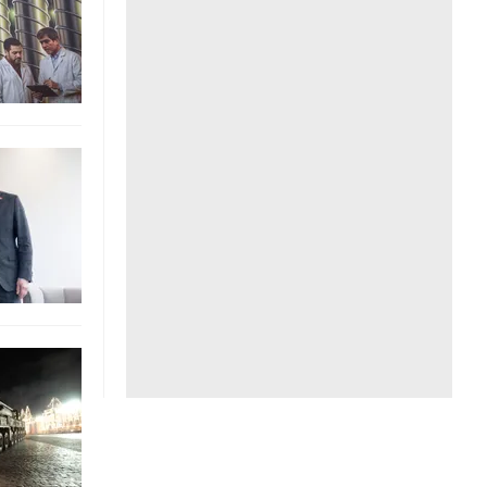
Liên hệ toà soạn
hệ tương lai