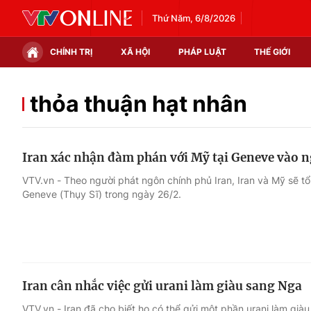
Thứ Năm, 6/8/2026
CHÍNH TRỊ
XÃ HỘI
PHÁP LUẬT
THẾ GIỚI
Chính trị
Xã hội
thỏa thuận hạt nhân
Thế giới
Kinh tế
Iran xác nhận đàm phán với Mỹ tại Geneve vào n
Tin tức
Tài chính
VTV.vn - Theo người phát ngôn chính phủ Iran, Iran và Mỹ sẽ t
Geneve (Thụy Sĩ) trong ngày 26/2.
Thế giới đó đây
Thị trường
Câu chuyện quốc tế
Góc doanh nghiệp
Dữ liệu và đời sống
Iran cân nhắc việc gửi urani làm giàu sang Nga
VTV.vn - Iran đã cho biết họ có thể gửi một phần urani làm gi