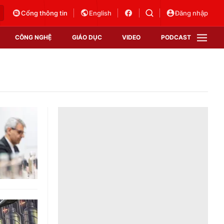
Cổng thông tin
English
Đăng nhập
CÔNG NGHỆ
GIÁO DỤC
VIDEO
PODCAST
VTV Money
VTV Thể thao
VTV Sức khoẻ
Bất động sản
Thị trường 24h
Tấm lòng Việt
Vươn mình bằng AI
VTV4
VTV8
VTV9
Lịch phát sóng
Giao lưu trực tuyến
Sự kiện