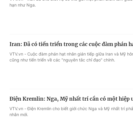
hạn như Nga.
Giải trí
Đời sống
Điện ảnh
Du lịch
Iran: Đã có tiến triển trong các cuộc đàm phán h
Âm nhạc
Làm đẹp
VTV.vn - Cuộc đàm phán hạt nhân gián tiếp giữa Iran và Mỹ hô
cũng như tiến triển về các "nguyên tắc chỉ đạo" chính.
Sao
Chất lượng cuộc sốn
Điện Kremlin: Nga, Mỹ nhất trí cần có một hiệp 
VTV.vn - Điện Kremlin cho biết giới chức Nga và Mỹ nhất trí ph
nhân mới.