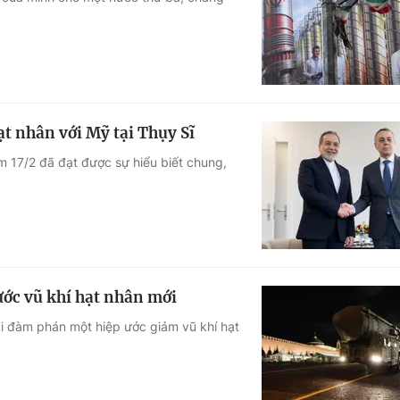
Góc ảnh
Giáo dục
Công nghệ
Tuyển sinh
Hitech Công ng
ạt nhân với Mỹ tại Thụy Sĩ
Học trực tuyến
Sản phẩm
m 17/2 đã đạt được sự hiểu biết chung,
g
Thị trường
Tư vấn
ước vũ khí hạt nhân mới
ải đàm phán một hiệp ước giảm vũ khí hạt