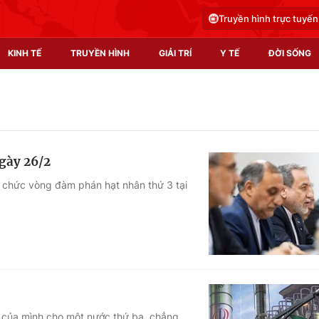
Truyền hình trực tuyến
KINH TẾ
TRUYỀN HÌNH
GIẢI TRÍ
Y TẾ
ĐỜI SỐNG
Pháp luật
Y tế
Truyền hình
Multimedia
gày 26/2
Phim VTV
Video
ổ chức vòng đàm phán hạt nhân thứ 3 tại
Hậu trường
Shorts video
Nhân vật
Podcast
Khán giả
EMagazine
Giải sao mai
Photo
Infographic
àu của mình cho một nước thứ ba, chẳng