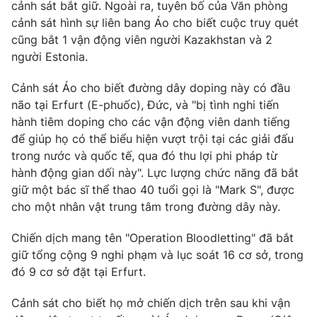
Phim VTV
cảnh sát bắt giữ. Ngoài ra, tuyên bố của Văn phòng
Giải trí
cảnh sát hình sự liên bang Áo cho biết cuộc truy quét
Hậu trường
cũng bắt 1 vận động viên người Kazakhstan và 2
Điện ảnh
Đời sống
người Estonia.
Nhân vật
Âm nhạc
Du lịch
Cảnh sát Áo cho biết đường dây doping này có đầu
Khán giả
Giáo dục
Sao
não tại Erfurt (E-phuốc), Đức, và "bị tình nghi tiến
Làm đẹp
Giải sao mai
hành tiêm doping cho các vận động viên danh tiếng
Tuyển sinh
Công nghệ
để giúp họ có thể biểu hiện vượt trội tại các giải đấu
Chất lượng cuộc sống
Học trực tuyến
trong nước và quốc tế, qua đó thu lợi phi pháp từ
Hitech Công nghệ tương lai
hành động gian dối này". Lực lượng chức năng đã bắt
Giao lưu trực tuyến
giữ một bác sĩ thể thao 40 tuổi gọi là "Mark S", được
Sản phẩm
cho một nhân vật trung tâm trong đường dây này.
Lịch phát sóng
Thị trường
Chiến dịch mang tên "Operation Bloodletting" đã bắt
Tư vấn
giữ tổng cộng 9 nghi phạm và lục soát 16 cơ sở, trong
đó 9 cơ sở đặt tại Erfurt.
Chuyên mục khác
Emagazine
Podcast
Cảnh sát cho biết họ mở chiến dịch trên sau khi vận