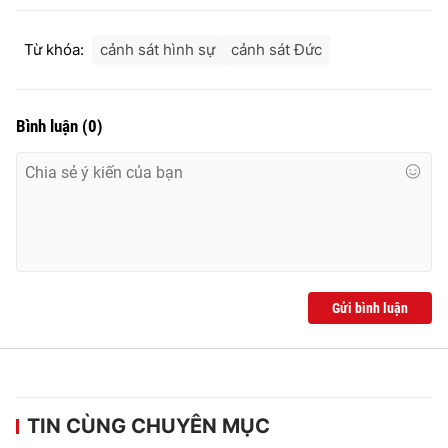
Ðiện thoại Thời báo VTV:
024.66 897 897
Email:
toasoan@vtv.vn
Từ khóa:
cảnh sát hình sự
cảnh sát Đức
Liên hệ quảng cáo:
024-7300.7108
Bình luận
(
0
)
Gửi bình luận
® Cấm sao chép dưới mọi hình thức nếu không có sự chấp
thuận bằng văn bản. Ghi rõ nguồn VTV.vn khi phát hành lại
thông tin từ website này.
TIN CÙNG CHUYÊN MỤC