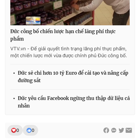
THỜI BÁO VTV
Đức công bố chiến lược hạn chế lãng phí thực
phẩm
VTV.vn - Để giải quyết tình trạng lãng phí thực phẩm,
một chiến lược mới vừa được chính phủ Đức công bố.
Theo dõi báo trên
Đức sẽ chi hơn 10 tỷ Euro để cải tạo và nâng cấp
Cơ quan chủ quản:
Đài Truyền hình Việt Nam
đường sắt
Cơ quan báo chí:
Thời báo VTV
Giấy phép hoạt động báo in và báo điện tử số 483/GP-BTTTT
Đức yêu cầu Facebook ngừng thu thập dữ liệu cá
cấp ngày 29/12/2023
nhân
Tổng Biên tập:
Vũ Thanh Thủy
Phó Tổng Biên tập:
Nguyễn Thị Mỹ Hạnh, Phạm Quốc Thắng,
Nguyễn Trọng Ninh
0
0
Tổng đài VTV:
024.38 355 931 - 024.38 355 932