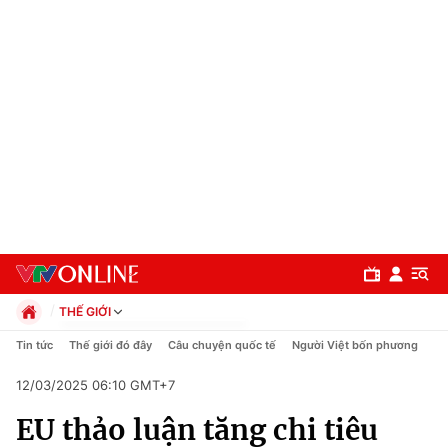
THẾ GIỚI
Chính trị
Tin tức
Thế giới đó đây
Câu chuyện quốc tế
Người Việt bốn phương
Xã hội
12/03/2025 06:10 GMT+7
Pháp luật
Chuyên mục
Kinh tế
EU thảo luận tăng chi tiêu
Thể thao