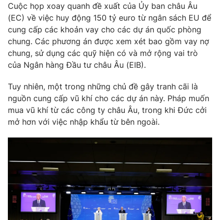
Phim VTV
Cuộc họp xoay quanh đề xuất của Ủy ban châu Âu
Giải trí
(EC) về việc huy động 150 tỷ euro từ ngân sách EU để
Hậu trường
cung cấp các khoản vay cho các dự án quốc phòng
Điện ảnh
Đời sống
chung. Các phương án được xem xét bao gồm vay nợ
Nhân vật
Âm nhạc
chung, sử dụng các quỹ hiện có và mở rộng vai trò
Du lịch
Khán giả
của Ngân hàng Đầu tư châu Âu (EIB).
Giáo dục
Sao
Làm đẹp
Giải sao mai
Tuy nhiên, một trong những chủ đề gây tranh cãi là
Tuyển sinh
Công nghệ
nguồn cung cấp vũ khí cho các dự án này. Pháp muốn
Chất lượng cuộc sống
Học trực tuyến
mua vũ khí từ các công ty châu Âu, trong khi Đức cởi
Hitech Công nghệ tương lai
mở hơn với việc nhập khẩu từ bên ngoài.
Giao lưu trực tuyến
Sản phẩm
Lịch phát sóng
Thị trường
Tư vấn
Chuyên mục khác
Emagazine
Podcast