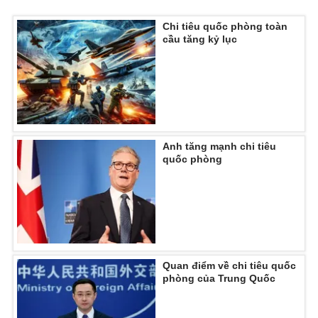
Chi tiêu quốc phòng toàn
cầu tăng kỷ lục
THỜI BÁO VTV
Theo dõi báo trên
Anh tăng mạnh chi tiêu
quốc phòng
Cơ quan chủ quản:
Đài Truyền hình Việt Nam
Cơ quan báo chí:
Thời báo VTV
Giấy phép hoạt động báo in và báo điện tử số 483/GP-BTTTT
cấp ngày 29/12/2023
Tổng Biên tập:
Vũ Thanh Thủy
Quan điểm về chi tiêu quốc
Phó Tổng Biên tập:
Nguyễn Thị Mỹ Hạnh, Phạm Quốc Thắng,
phòng của Trung Quốc
Nguyễn Trọng Ninh
Tổng đài VTV:
024.38 355 931 - 024.38 355 932