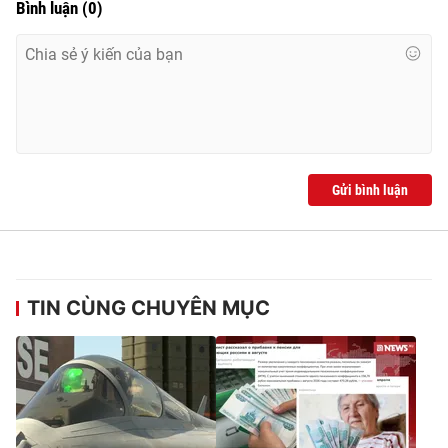
Bình luận
(
0
)
Gửi bình luận
TIN CÙNG CHUYÊN MỤC