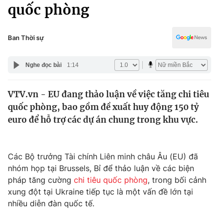
Chính trị
quốc phòng
Truyền hình
Văn hóa - Giải trí
Xã hội
Y tế
Ban Thời sự
Đời sống
Pháp luật
Công nghệ
Nghe đọc bài
1:14
Giáo dục
Y tế
VTV.vn - EU đang thảo luận về việc tăng chi tiêu
quốc phòng, bao gồm đề xuất huy động 150 tỷ
Thế giới
euro để hỗ trợ các dự án chung trong khu vực.
Tin tức
Kinh tế
Thế giới đó đây
Các Bộ trưởng Tài chính Liên minh châu Âu (EU) đã
Tài chính
nhóm họp tại Brussels, Bỉ để thảo luận về các biện
Dữ liệu và đời sống
Câu chuyện quốc tế
pháp tăng cường
chi tiêu quốc phòng
, trong bối cảnh
Thị trường
xung đột tại Ukraine tiếp tục là một vấn đề lớn tại
Truyền hình
nhiều diễn đàn quốc tế.
Góc doanh nghiệp