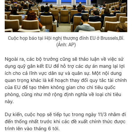
Photo
Infographic
Video
Shorts video
Cuộc họp báo tại Hội nghị thượng đỉnh EU ở Brussels,Bỉ.
VTV Money
VTV Thể thao
(Ảnh: AP)
Ngoài ra, các bộ trưởng cũng sẽ thảo luận về việc sử
VTV Sức khoẻ
Bất động sản
dụng quỹ gắn kết EU để hỗ trợ các dự án mang lại lợi
ích cho cả lĩnh vực dân sự và quân sự. Một nội dung
Thị trường 24h
Tấm lòng Việt
quan trọng khác là kế hoạch thay đổi quy tắc tài chính
của EU để tạo thêm không gian cho chi tiêu quốc
phòng, cũng như mở rộng định nghĩa về loại chi tiêu
VTV4
Vươn mình bằng AI
này.
VTV9
VTV8
Dự kiến, cuộc họp sẽ tiếp tục trong ngày 11/3 nhằm đi
đến thống nhất trước khi các đề xuất chính thức được
trình lên vào tháng 6 tới.
Liên hệ tòa soạn
English