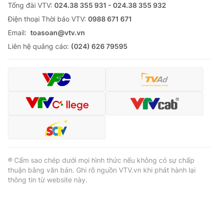
Tổng đài VTV:
024.38 355 931 - 024.38 355 932
Ðiện thoại Thời báo VTV:
0988 671 671
Email:
toasoan@vtv.vn
Liên hệ quảng cáo:
(024) 626 79595
® Cấm sao chép dưới mọi hình thức nếu không có sự chấp
thuận bằng văn bản. Ghi rõ nguồn VTV.vn khi phát hành lại
thông tin từ website này.