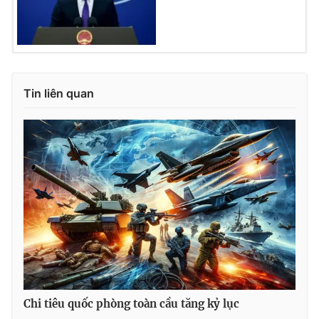
Ðiện thoại Thời báo VTV:
024.66 897 897
Email:
toasoan@vtv.vn
Liên hệ quảng cáo:
024-7300.7108
Tin liên quan
® Cấm sao chép dưới mọi hình thức nếu không có sự chấp
thuận bằng văn bản. Ghi rõ nguồn VTV.vn khi phát hành lại
thông tin từ website này.
Chi tiêu quốc phòng toàn cầu tăng kỷ lục