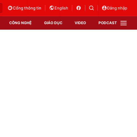
Cổng thông tin
English
Đăng nhập
CÔNG NGHỆ
GIÁO DỤC
VIDEO
PODCAST
VTV Money
VTV Thể thao
VTV Sức khoẻ
Bất động sản
Thị trường 24h
Tấm lòng Việt
Vươn mình bằng AI
VTV4
VTV8
VTV9
Lịch phát sóng
Giao lưu trực tuyến
Sự kiện