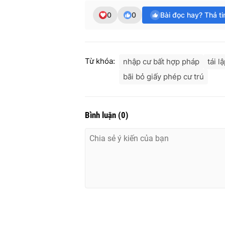
0
0
Bài đọc hay? Thả t
Từ khóa:
nhập cư bất hợp pháp
tái l
bãi bỏ giấy phép cư trú
Bình luận
(
0
)