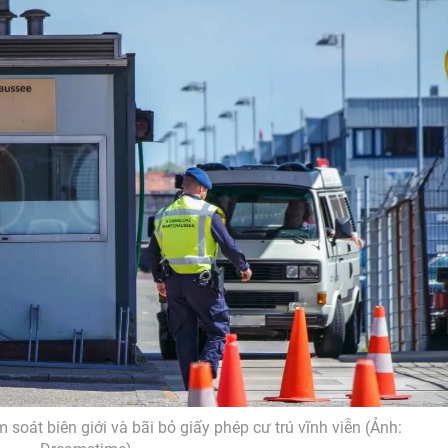
 soát biên giới và bãi bỏ giấy phép cư trú vĩnh viễn (Ảnh: