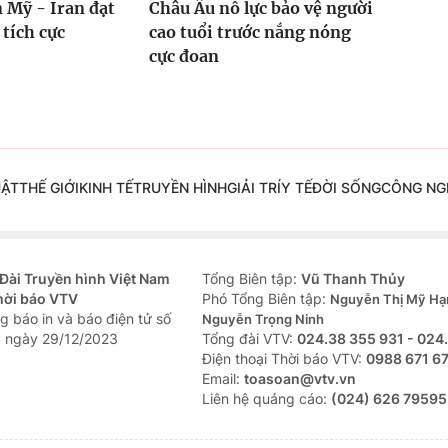
 Mỹ - Iran đạt
Châu Âu nỗ lực bảo vệ người
 tích cực
cao tuổi trước nắng nóng
cực đoan
UẬT
THẾ GIỚI
KINH TẾ
TRUYỀN HÌNH
GIẢI TRÍ
Y TẾ
ĐỜI SỐNG
CÔNG NG
Đài Truyền hình Việt Nam
Tổng Biên tập:
Vũ Thanh Thủy
hời báo VTV
Phó Tổng Biên tập:
Nguyễn Thị Mỹ Hạ
g báo in và báo điện tử số
Nguyễn Trọng Ninh
 ngày 29/12/2023
Tổng đài VTV:
024.38 355 931 - 024
Ðiện thoại Thời báo VTV:
0988 671 6
Email:
toasoan@vtv.vn
Liên hệ quảng cáo:
(024) 626 79595