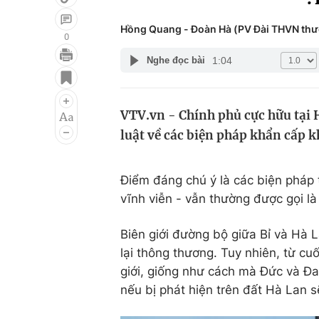
Hồng Quang - Đoàn Hà (PV Đài THVN thườ
0
1:04
Nghe đọc bài
Giải trí
Đời sống
Điện ảnh
Du lịch
VTV.vn - Chính phủ cực hữu tại 
Âm nhạc
Làm đẹp
luật về các biện pháp khẩn cấp k
Sao
Chất lượng cuộc sốn
Điểm đáng chú ý là các biện pháp 
vĩnh viễn - vẫn thường được gọi là
Biên giới đường bộ giữa Bỉ và Hà 
lại thông thương. Tuy nhiên, từ cu
giới, giống như cách mà Đức và Đ
nếu bị phát hiện trên đất Hà Lan s