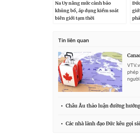
Na Uy nâng mức cảnh báo
Đức
khủng bố, áp dụng kiểm soát
giớ
biên giới tạm thời
ph
Tin liên quan
Canad
VTV.v
phép 
người
Châu Âu thảo luận đường hướng
Các nhà lãnh đạo Đức kêu gọi si