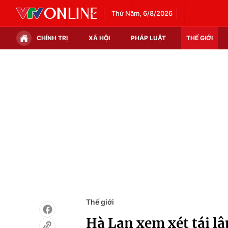
Thứ Năm, 6/8/2026
CHÍNH TRỊ
XÃ HỘI
PHÁP LUẬT
THẾ GIỚI
Chính trị
Xã hội
Thế giới
Kinh tế
Tin tức
Tài chính
Thế giới đó đây
Thị trường
Câu chuyện quốc tế
Góc doanh nghiệp
Dữ liệu và đời sống
Thế giới
Hà Lan xem xét tái lậ