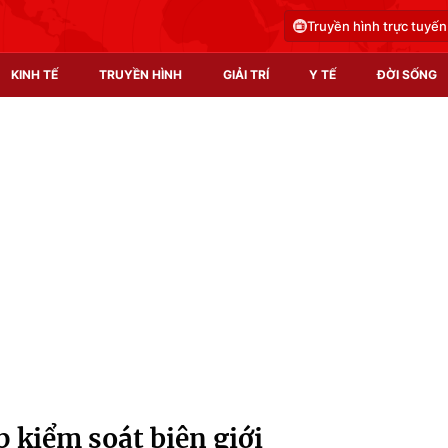
Truyền hình trực tuyến
KINH TẾ
TRUYỀN HÌNH
GIẢI TRÍ
Y TẾ
ĐỜI SỐNG
Pháp luật
Y tế
Truyền hình
Multimedia
Phim VTV
Video
Hậu trường
Shorts video
Nhân vật
Podcast
Khán giả
EMagazine
Giải sao mai
Photo
p kiểm soát biên giới
Infographic