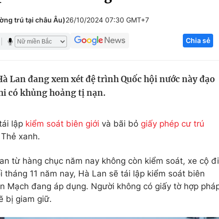
Góc ảnh
ng trú tại châu Âu)
26/10/2024 07:30 GMT+7
Chia sẻ
Giáo dục
Công nghệ
Tuyển sinh
Hitech Công ng
Hà Lan đang xem xét đệ trình Quốc hội nước này đạo
Học trực tuyến
Sản phẩm
hi có khủng hoảng tị nạn.
g
Thị trường
Tư vấn
tái lập
kiểm soát biên giới
và bãi bỏ
giấy phép cư trú
 Thẻ xanh.
Lan từ hàng chục năm nay không còn kiểm soát, xe cộ đi
ối tháng 11 năm nay, Hà Lan sẽ tái lập kiểm soát biên
an Mạch đang áp dụng. Người không có giấy tờ hợp phá
ẽ bị giam giữ.