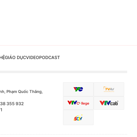
HỆ
GIÁO DỤC
VIDEO
PODCAST
nh, Phạm Quốc Thắng,
.38 355 932
71