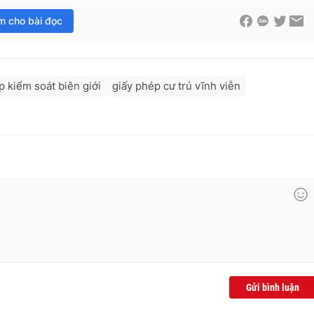
im cho bài đọc
ập kiểm soát biên giới
giấy phép cư trú vĩnh viễn
Gửi bình luận