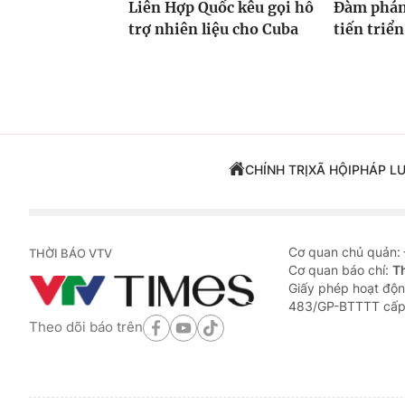
Liên Hợp Quốc kêu gọi hỗ
Đàm phán
trợ nhiên liệu cho Cuba
tiến triển
CHÍNH TRỊ
XÃ HỘI
PHÁP L
Cơ quan chủ quản:
THỜI BÁO VTV
Cơ quan báo chí:
T
Giấy phép hoạt độn
483/GP-BTTTT cấp
Theo dõi báo trên