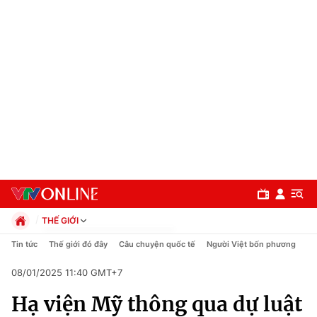
THẾ GIỚI
Chính trị
Tin tức
Thế giới đó đây
Câu chuyện quốc tế
Người Việt bốn phương
Xã hội
08/01/2025 11:40 GMT+7
Pháp luật
Chuyên mục
Kinh tế
Hạ viện Mỹ thông qua dự luật
Thể thao