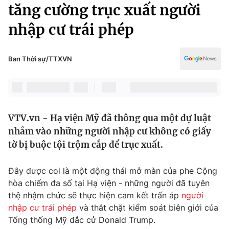
Chính trị
tăng cường trục xuất người
Truyền hình
nhập cư trái phép
Văn hóa - Giải trí
Xã hội
Y tế
Đời sống
Ban Thời sự/TTXVN
Pháp luật
Công nghệ
Giáo dục
Y tế
VTV.vn - Hạ viện Mỹ đã thông qua một dự luật
Thế giới
nhắm vào những người nhập cư không có giấy
Tin tức
tờ bị buộc tội trộm cắp để trục xuất.
Kinh tế
Thế giới đó đây
Đây được coi là một động thái mở màn của phe Cộng
Tài chính
Dữ liệu và đời sống
hòa chiếm đa số tại Hạ viện - những người đã tuyên
Câu chuyện quốc tế
Thị trường
thệ nhậm chức sẽ thực hiện cam kết trấn áp
người
nhập cư trái phép
và thắt chặt kiểm soát biên giới của
Truyền hình
Góc doanh nghiệp
Tổng thống Mỹ đắc cử Donald Trump.