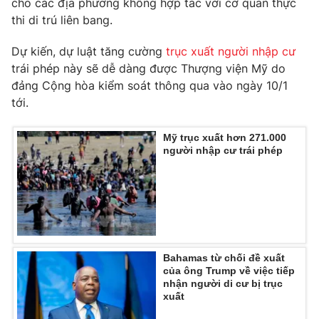
cho các địa phương không hợp tác với cơ quan thực
thi di trú liên bang.
Dự kiến, dự luật tăng cường
trục xuất người nhập cư
trái phép này sẽ dễ dàng được Thượng viện Mỹ do
THỜI BÁO VTV
đảng Cộng hòa kiểm soát thông qua vào ngày 10/1
tới.
Theo dõi báo trên
Mỹ trục xuất hơn 271.000
người nhập cư trái phép
Cơ quan chủ quản:
Đài Truyền hình Việt Nam
Cơ quan báo chí:
Thời báo VTV
Giấy phép hoạt động báo in và báo điện tử số 483/GP-BTTTT
cấp ngày 29/12/2023
Tổng Biên tập:
Vũ Thanh Thủy
Bahamas từ chối đề xuất
của ông Trump về việc tiếp
Phó Tổng Biên tập:
Nguyễn Thị Mỹ Hạnh, Phạm Quốc Thắng,
nhận người di cư bị trục
Nguyễn Trọng Ninh
xuất
Tổng đài VTV:
024.38 355 931 - 024.38 355 932