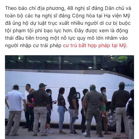
Phim VTV
Giải trí
Theo báo chí địa phương, 48 nghị sĩ đảng Dân chủ và
Hậu trường
toàn bộ các hạ nghị sĩ đảng Cộng hòa tại Hạ viện Mỹ
Điện ảnh
đã ủng hộ dự luật trục xuất nhiều người di cư bị buộc
Đời sống
Nhân vật
tội phạm tội phi bạo lực hơn. Đây được xem là động
Âm nhạc
Du lịch
thái đầu tiên trong một nỗ lực quy mô lớn nhằm vào
Khán giả
Giáo dục
Sao
người nhập cư trái phép
cư trú bất hợp pháp tại Mỹ
.
Làm đẹp
Giải sao mai
Tuyển sinh
Công nghệ
Chất lượng cuộc sống
Học trực tuyến
Hitech Công nghệ tương lai
Giao lưu trực tuyến
Sản phẩm
Lịch phát sóng
Thị trường
Tư vấn
Chuyên mục khác
Emagazine
Podcast