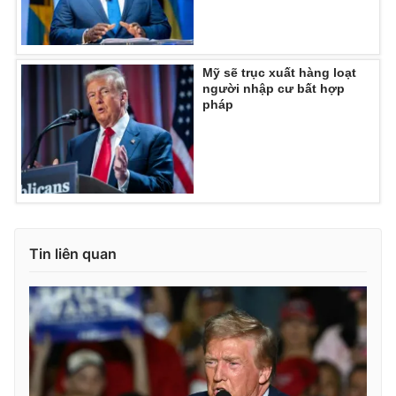
Ðiện thoại Thời báo VTV:
024.66 897 897
Email:
toasoan@vtv.vn
Liên hệ quảng cáo:
024-7300.7108
Mỹ sẽ trục xuất hàng loạt
người nhập cư bất hợp
pháp
Tin liên quan
® Cấm sao chép dưới mọi hình thức nếu không có sự chấp
thuận bằng văn bản. Ghi rõ nguồn VTV.vn khi phát hành lại
thông tin từ website này.