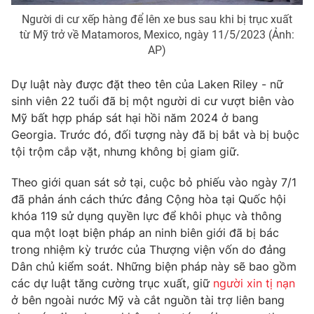
Người di cư xếp hàng để lên xe bus sau khi bị trục xuất
Photo
Infographic
từ ​​Mỹ trở về Matamoros, Mexico, ngày 11/5/2023 (Ảnh:
AP)
Video
Shorts video
Dự luật này được đặt theo tên của Laken Riley - nữ
sinh viên 22 tuổi đã bị một người di cư vượt biên vào
VTV Money
VTV Thể thao
Mỹ bất hợp pháp sát hại hồi năm 2024 ở bang
Georgia. Trước đó, đối tượng này đã bị bắt và bị buộc
VTV Sức khoẻ
Bất động sản
tội trộm cắp vặt, nhưng không bị giam giữ.
Theo giới quan sát sở tại, cuộc bỏ phiếu vào ngày 7/1
Thị trường 24h
Tấm lòng Việt
đã phản ánh cách thức đảng Cộng hòa tại Quốc hội
khóa 119 sử dụng quyền lực để khôi phục và thông
VTV4
Vươn mình bằng AI
qua một loạt biện pháp an ninh biên giới đã bị bác
trong nhiệm kỳ trước của Thượng viện vốn do đảng
VTV9
VTV8
Dân chủ kiểm soát. Những biện pháp này sẽ bao gồm
các dự luật tăng cường trục xuất, giữ
người xin tị nạn
ở bên ngoài nước Mỹ và cắt nguồn tài trợ liên bang
Liên hệ tòa soạn
English