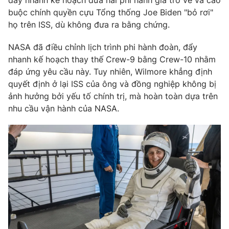
đẩy nhanh kế hoạch đưa hai phi hành gia trở về và cáo
buộc chính quyền cựu Tổng thống Joe Biden "bỏ rơi"
họ trên ISS, dù không đưa ra bằng chứng.
NASA đã điều chỉnh lịch trình phi hành đoàn, đẩy
THỜI BÁO VTV
nhanh kế hoạch thay thế Crew-9 bằng Crew-10 nhằm
đáp ứng yêu cầu này. Tuy nhiên, Wilmore khẳng định
Theo dõi báo trên
quyết định ở lại ISS của ông và đồng nghiệp không bị
ảnh hưởng bởi yếu tố chính trị, mà hoàn toàn dựa trên
nhu cầu vận hành của NASA.
Cơ quan chủ quản:
Đài Truyền hình Việt Nam
Cơ quan báo chí:
Thời báo VTV
Giấy phép hoạt động báo in và báo điện tử số 483/GP-BTTTT
cấp ngày 29/12/2023
Tổng Biên tập:
Vũ Thanh Thủy
Phó Tổng Biên tập:
Nguyễn Thị Mỹ Hạnh, Phạm Quốc Thắng,
Nguyễn Trọng Ninh
Tổng đài VTV:
024.38 355 931 - 024.38 355 932
Ðiện thoại Thời báo VTV:
024.66 897 897