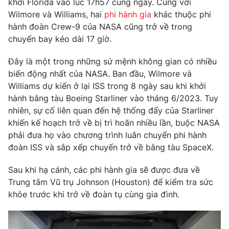
khơi Florida vào lúc 17h57 cùng ngày. Cùng với
Phim VTV
Giải trí
Wilmore và Williams, hai
phi hành gia
khác thuộc phi
Hậu trường
hành đoàn Crew-9 của NASA cũng trở về trong
Điện ảnh
chuyến bay kéo dài 17 giờ.
Đời sống
Nhân vật
Âm nhạc
Đây là một trong những sứ mệnh không gian có nhiều
Du lịch
Khán giả
Giáo dục
Sao
biến động nhất của NASA. Ban đầu, Wilmore và
Làm đẹp
Giải sao mai
Williams dự kiến ở lại ISS trong 8 ngày sau khi khởi
Tuyển sinh
hành bằng tàu Boeing Starliner vào tháng 6/2023. Tuy
Công nghệ
Chất lượng cuộc sống
nhiên, sự cố liên quan đến hệ thống đẩy của Starliner
Học trực tuyến
Hitech Công nghệ tương lai
khiến kế hoạch trở về bị trì hoãn nhiều lần, buộc NASA
Giao lưu trực tuyến
phải đưa họ vào chương trình luân chuyển phi hành
Sản phẩm
đoàn ISS và sắp xếp chuyến trở về bằng tàu SpaceX.
Lịch phát sóng
Thị trường
Sau khi hạ cánh, các phi hành gia sẽ được đưa về
Trung tâm Vũ trụ Johnson (Houston) để kiểm tra sức
Tư vấn
khỏe trước khi trở về đoàn tụ cùng gia đình.
Chuyên mục khác
Emagazine
Podcast