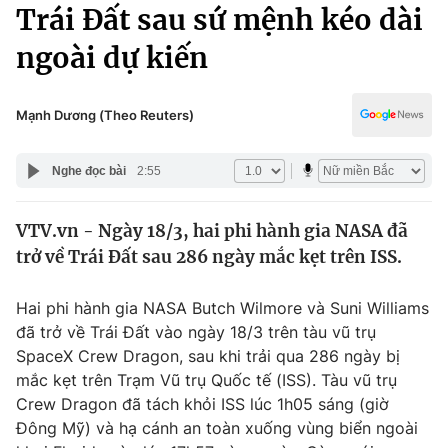
Chính trị
Trái Đất sau sứ mệnh kéo dài
Truyền hình
ngoài dự kiến
Văn hóa - Giải trí
Xã hội
Y tế
Đời sống
Mạnh Dương (Theo Reuters)
Pháp luật
Công nghệ
Giáo dục
Nghe đọc bài
2:55
Y tế
VTV.vn - Ngày 18/3, hai phi hành gia NASA đã
Thế giới
trở về Trái Đất sau 286 ngày mắc kẹt trên ISS.
Tin tức
Kinh tế
Hai phi hành gia NASA Butch Wilmore và Suni Williams
Thế giới đó đây
đã trở về Trái Đất vào ngày 18/3 trên tàu vũ trụ
Tài chính
Dữ liệu và đời sống
SpaceX Crew Dragon, sau khi trải qua 286 ngày bị
Câu chuyện quốc tế
Thị trường
mắc kẹt trên Trạm Vũ trụ Quốc tế (ISS). Tàu vũ trụ
Crew Dragon đã tách khỏi ISS lúc 1h05 sáng (giờ
Truyền hình
Góc doanh nghiệp
Đông Mỹ) và hạ cánh an toàn xuống vùng biển ngoài