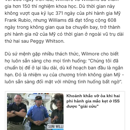
gia hơn 150 thí nghiệm khoa học. Dù thời gian này
không vượt qua kỷ lục 371 ngày của phi hành gia Mỹ
Frank Rubio, nhưng Williams đã đạt tổng cộng 608
ngày trong không gian qua ba chuyến bay, trở thành
phi hành gia nữ của Mỹ có thời gian ở ngoài vũ trụ dài
thứ hai sau Peggy Whitson.
Dù sứ mệnh gặp nhiều thách thức, Wilmore cho biết
họ luôn sẵn sàng cho mọi tình huống: "Chúng tôi đã
chuẩn bị để ở lại lâu dài, dù kế hoạch ban đầu là ngắn
hạn. Đó là nhiệm vụ của chương trình không gian Mỹ -
luôn sẵn sàng đối mặt với những tình huống bất ngờ".
Khoảnh khắc vỡ òa khi hai
phi hành gia mắc kẹt ở ISS
được "giải cứu"