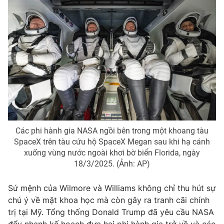
Photo
Infographic
Video
Shorts video
VTV Money
VTV Thể thao
VTV Sức khoẻ
Bất động sản
Các phi hành gia NASA ngồi bên trong một khoang tàu
Thị trường 24h
Tấm lòng Việt
SpaceX trên tàu cứu hộ SpaceX Megan sau khi hạ cánh
xuống vùng nước ngoài khơi bờ biển Florida, ngày
VTV4
Vươn mình bằng AI
18/3/2025. (Ảnh: AP)
Sứ mệnh của Wilmore và Williams không chỉ thu hút sự
VTV9
VTV8
chú ý về mặt khoa học mà còn gây ra tranh cãi chính
trị tại Mỹ. Tổng thống Donald Trump đã yêu cầu NASA
Liên hệ tòa soạn
English