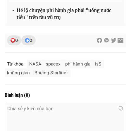
Hé lộ chuyện phi hành gia phải "uống nước
tiểu" trên tàu vũ trụ
0
0
Từ khóa:
NASA
spacex
phi hành gia
IsS
không gian
Boeing Starliner
Bình luận
(
0
)