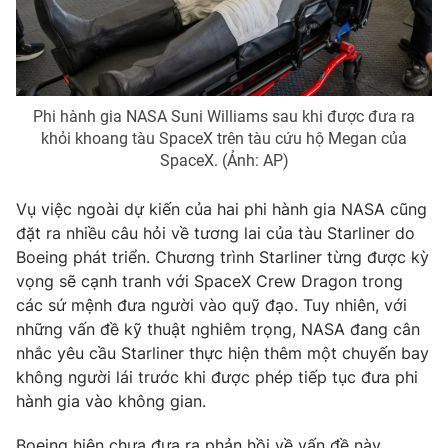
Email:
toasoan@vtv.vn
Liên hệ quảng cáo:
024-7300.7108
Phi hành gia NASA Suni Williams sau khi được đưa ra
khỏi khoang tàu SpaceX trên tàu cứu hộ Megan của
SpaceX. (Ảnh: AP)
Vụ việc ngoài dự kiến của hai phi hành gia NASA cũng
đặt ra nhiều câu hỏi về tương lai của tàu Starliner do
Boeing phát triển. Chương trình Starliner từng được kỳ
vọng sẽ cạnh tranh với SpaceX Crew Dragon trong
các sứ mệnh đưa người vào quỹ đạo. Tuy nhiên, với
® Cấm sao chép dưới mọi hình thức nếu không có sự chấp
những vấn đề kỹ thuật nghiêm trọng, NASA đang cân
thuận bằng văn bản. Ghi rõ nguồn VTV.vn khi phát hành lại
nhắc yêu cầu Starliner thực hiện thêm một chuyến bay
thông tin từ website này.
không người lái trước khi được phép tiếp tục đưa phi
hành gia vào không gian.
Boeing hiện chưa đưa ra phản hồi về vấn đề này.