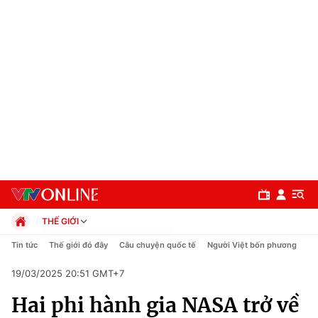
THẾ GIỚI
Chính trị
Tin tức
Thế giới đó đây
Câu chuyện quốc tế
Người Việt bốn phương
Xã hội
19/03/2025 20:51 GMT+7
Pháp luật
Chuyên mục
Kinh tế
Hai phi hành gia NASA trở về
Thể thao