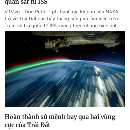
quan sát từ ISS
VTV.vn - Don Pettit - phi hành gia kỳ cựu của NASA
trở về Trái Đất sau bảy tháng sống và làm việc trên
Trạm vũ trụ quốc tế ISS, mang theo những hình ảnh...
Hoàn thành sứ mệnh bay qua hai vùng
cực của Trái Đất