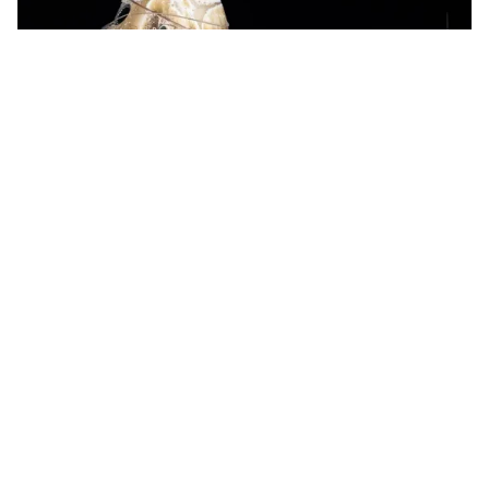
Tin mới
Video
Live
Emagazine
Trang chủ
SpaceX "giải cứu" phi hành gia mắc kẹt
trên ISS trở về Trái đất
VTV.vn - Khi trở về Trái đất vào tháng 2/2025, Crew-9
sẽ mang theo 2 phi hành gia kỳ cựu - những người
buộc phải ở lại ISS lâu hơn dự kiến do sự cố với tàu...