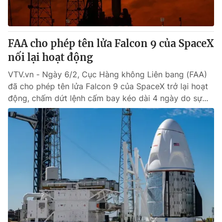
Giấy phép hoạt động báo in và báo điện tử số 483/GP-BTTTT
cấp ngày 29/12/2023
Tổng Biên tập:
Vũ Thanh Thủy
FAA cho phép tên lửa Falcon 9 của SpaceX
Phó Tổng Biên tập:
Nguyễn Thị Mỹ Hạnh, Phạm Quốc Thắng,
nối lại hoạt động
Nguyễn Trọng Ninh
Tổng đài VTV:
024.38 355 931 - 024.38 355 932
VTV.vn - Ngày 6/2, Cục Hàng không Liên bang (FAA)
Ðiện thoại Thời báo VTV:
024.66 897 897
đã cho phép tên lửa Falcon 9 của SpaceX trở lại hoạt
Email:
toasoan@vtv.vn
động, chấm dứt lệnh cấm bay kéo dài 4 ngày do sự...
Liên hệ quảng cáo:
024-7300.7108