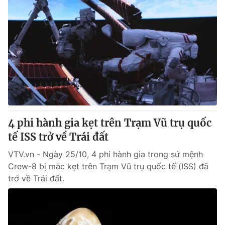
4 phi hành gia kẹt trên Trạm Vũ trụ quốc
tế ISS trở về Trái đất
VTV.vn - Ngày 25/10, 4 phi hành gia trong sứ mệnh
Crew-8 bị mắc kẹt trên Trạm Vũ trụ quốc tế (ISS) đã
trở về Trái đất.