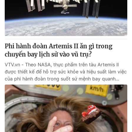
Tin tức
Kinh tế
Thế giới đó đây
Tài chính
Dữ liệu và đời sống
Câu chuyện quốc tế
Thị trường
Phi hành đoàn Artemis II ăn gì trong
Truyền hình
Góc doanh nghiệp
chuyến bay lịch sử vào vũ trụ?
Phim VTV
Giải trí
VTV.vn - Theo NASA, thực phẩm trên tàu Artemis II
Hậu trường
được thiết kế để hỗ trợ sức khỏe và hiệu suất làm việc
Điện ảnh
của phi hành đoàn trong suốt sứ mệnh bay quanh...
Đời sống
Nhân vật
Âm nhạc
Du lịch
Khán giả
Giáo dục
Sao
Làm đẹp
Giải sao mai
Tuyển sinh
Công nghệ
Chất lượng cuộc sống
Học trực tuyến
Hitech Công nghệ tương lai