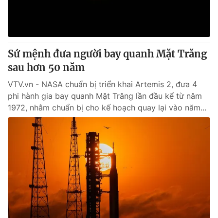
Thị trường 24h
Tấm lòng Việt
VTV4
Vươn mình bằng AI
Sứ mệnh đưa người bay quanh Mặt Trăng
VTV9
VTV8
sau hơn 50 năm
VTV.vn - NASA chuẩn bị triển khai Artemis 2, đưa 4
Liên hệ tòa soạn
English
phi hành gia bay quanh Mặt Trăng lần đầu kể từ năm
1972, nhằm chuẩn bị cho kế hoạch quay lại vào năm...
THỜI BÁO VTV
Theo dõi báo trên
Cơ quan chủ quản:
Đài Truyền hình Việt Nam
Cơ quan báo chí:
Thời báo VTV