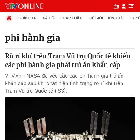
CHÍNH TRỊ
XÃ HỘI
PHÁP LUẬT
THẾ GIỚI
KINH TẾ
TRUYỀ
phi hành gia
Chuyên mục
Rò rỉ khí trên Trạm Vũ trụ Quốc tế khiến
Chính trị
các phi hành gia phải trú ẩn khẩn cấp
VTV.vn - NASA đã yêu cầu các phi hành gia trú ẩn
Xã hội
khẩn cấp sau khi phát hiện tình trạng rò rỉ khí trên
Trạm Vũ trụ Quốc tế (ISS).
Pháp luật
Y tế
Thế giới