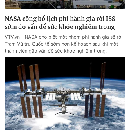
® Cấm sao chép dưới mọi hình thức nếu không có sự chấp
NASA công bố lịch phi hành gia rời ISS
thuận bằng văn bản. Ghi rõ nguồn VTV.vn khi phát hành lại
sớm do vấn đề sức khỏe nghiêm trọng
thông tin từ website này.
VTV.vn - NASA cho biết một nhóm phi hành gia sẽ rời
Trạm Vũ trụ Quốc tế sớm hơn kế hoạch sau khi một
thành viên gặp vấn đề sức khỏe nghiêm trọng.