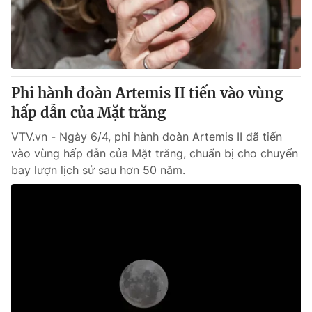
Giao lưu trực tuyến
Sản phẩm
Lịch phát sóng
Thị trường
Tư vấn
Phi hành đoàn Artemis II tiến vào vùng
Chuyên mục khác
hấp dẫn của Mặt trăng
Emagazine
Podcast
VTV.vn - Ngày 6/4, phi hành đoàn Artemis II đã tiến
vào vùng hấp dẫn của Mặt trăng, chuẩn bị cho chuyến
Photo
Infographic
bay lượn lịch sử sau hơn 50 năm.
Video
Shorts video
VTV Money
VTV Thể thao
VTV Sức khoẻ
Bất động sản