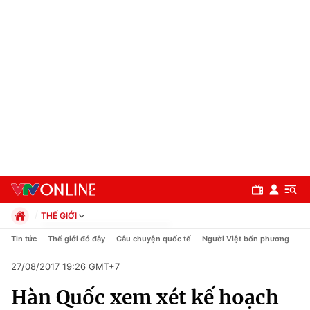
THẾ GIỚI
Chính trị
Tin tức
Thế giới đó đây
Câu chuyện quốc tế
Người Việt bốn phương
Xã hội
27/08/2017 19:26 GMT+7
Pháp luật
Chuyên mục
Kinh tế
Hàn Quốc xem xét kế hoạch
Thể thao