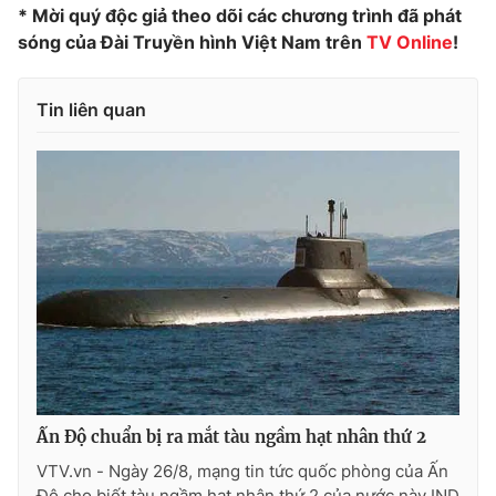
* Mời quý độc giả theo dõi các chương trình đã phát
sóng của Đài Truyền hình Việt Nam trên
TV Online
!
THỜI BÁO VTV
Tin liên quan
Theo dõi báo trên
Cơ quan chủ quản:
Đài Truyền hình Việt Nam
Cơ quan báo chí:
Thời báo VTV
Giấy phép hoạt động báo in và báo điện tử số 483/GP-BTTTT
cấp ngày 29/12/2023
Tổng Biên tập:
Vũ Thanh Thủy
Phó Tổng Biên tập:
Nguyễn Thị Mỹ Hạnh, Phạm Quốc Thắng,
Ấn Độ chuẩn bị ra mắt tàu ngầm hạt nhân thứ 2
Nguyễn Trọng Ninh
VTV.vn - Ngày 26/8, mạng tin tức quốc phòng của Ấn
Tổng đài VTV:
024.38 355 931 - 024.38 355 932
Độ cho biết tàu ngầm hạt nhân thứ 2 của nước này IND