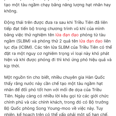
Phim VTV
tạo một tàu ngầm chạy bằng năng lượng hạt nhân hay
Giải trí
không.
Hậu trường
Điện ảnh
Đời sống
Nhân vật
Động thái trên được đưa ra sau khi Triều Tiên đã liên
Âm nhạc
tiếp đạt tiến bộ trong chương trình vũ khí của mình
Du lịch
Khán giả
bằng việc thử nghiệm tên
lửa đạn đạo
phóng từ tàu
Giáo dục
Sao
ngầm (SLBM) và phóng thử 2 quả tên
lửa đạn đạo
liên
Làm đẹp
Giải sao mai
Tuyển sinh
lục địa (ICBM). Các tên lửa SLBM của Triều Tiên có thể
Công nghệ
Chất lượng cuộc sống
đặt ra một nguy cơ nghiêm trọng vì loại này khó phát
Học trực tuyến
hiện và khi được phóng đi thì khó ứng phó hiệu quả và
Hitech Công nghệ tương lai
Giao lưu trực tuyến
kịp thời.
Sản phẩm
Một nguồn tin cho biết, nhiều chuyên gia Hàn Quốc
Lịch phát sóng
Thị trường
thấy rằng nước này cần chế tạo một tàu ngầm hạt
nhân để đối phó tốt hơn với mối đe dọa của Triều
Tư vấn
Tiên. Ngày càng có nhiều lời kêu gọi từ các giới chức
Chuyên mục khác
chính phủ và các chính khách, trong đó có Bộ trưởng
Bộ Quốc phòng Song Young-moo về việc này. Tuy
Emagazine
Podcast
nhiên, kế hoạch trên có thể vấp phải một số hạn chế,