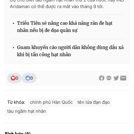
Ðiện thoại Thời báo VTV:
024.66 897 897
Aridaman có thể được ra mắt vào tháng 9 tới.
Email:
toasoan@vtv.vn
Liên hệ quảng cáo:
024-7300.7108
Triều Tiên sẽ nâng cao khả năng răn đe hạt
nhân nếu bị đe dọa quân sự
Guam khuyến cáo người dân không dùng dầu xả
khi bị tấn công hạt nhân
0
0
Từ khóa:
chính phủ Hàn Quốc
tên lửa đạn đạo
® Cấm sao chép dưới mọi hình thức nếu không có sự chấp
thuận bằng văn bản. Ghi rõ nguồn VTV.vn khi phát hành lại
tàu ngầm hạt nhân
thông tin từ website này.
Bình luận
(
0
)