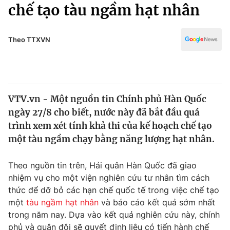
Chính trị
chế tạo tàu ngầm hạt nhân
Truyền hình
Văn hóa - Giải trí
Xã hội
Y tế
Theo TTXVN
Đời sống
Pháp luật
Công nghệ
Giáo dục
Y tế
VTV.vn - Một nguồn tin Chính phủ Hàn Quốc
ngày 27/8 cho biết, nước này đã bắt đầu quá
Thế giới
trình xem xét tính khả thi của kế hoạch chế tạo
một tàu ngầm chạy bằng năng lượng hạt nhân.
Tin tức
Kinh tế
Thế giới đó đây
Theo nguồn tin trên, Hải quân Hàn Quốc đã giao
Tài chính
nhiệm vụ cho một viện nghiên cứu tư nhân tìm cách
Dữ liệu và đời sống
Câu chuyện quốc tế
thức để dỡ bỏ các hạn chế quốc tế trong việc chế tạo
Thị trường
một
tàu ngầm hạt nhân
và báo cáo kết quả sớm nhất
Truyền hình
Góc doanh nghiệp
trong năm nay. Dựa vào kết quả nghiên cứu này, chính
phủ và quân đội sẽ quyết định liệu có tiến hành chế