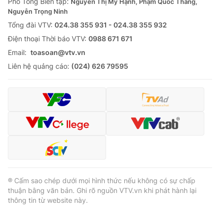
Phó Tổng Biên tập:
Nguyễn Thị Mỹ Hạnh, Phạm Quốc Thắng,
Nguyễn Trọng Ninh
Tổng đài VTV:
024.38 355 931 - 024.38 355 932
Ðiện thoại Thời báo VTV:
0988 671 671
Email:
toasoan@vtv.vn
Liên hệ quảng cáo:
(024) 626 79595
® Cấm sao chép dưới mọi hình thức nếu không có sự chấp
thuận bằng văn bản. Ghi rõ nguồn VTV.vn khi phát hành lại
thông tin từ website này.