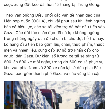
Phim VTV
cuộc xung đột kéo dài hơn 15 tháng tại Trung Đông.
Giải trí
Hậu trường
Theo Văn phòng Điều phối các vấn đề nhân đạo của
Điện ảnh
Đời sống
Nhân vật
Liên hợp quốc (OCHA), chỉ vài phút sau khi lệnh ngừng
Âm nhạc
bắn có hiệu lực, các xe tải viện trợ đã bắt đầu tiến vào
Du lịch
Khán giả
Gaza. Các đối tác nhân đạo đã nỗ lực không ngừng
Giáo dục
Sao
trong những ngày qua để chuẩn bị cho đợt hỗ trợ này.
Làm đẹp
Giải sao mai
Tuyển sinh
Lô hàng đầu tiên bao gồm lều, chăn, thực phẩm, thuốc
Công nghệ
Chất lượng cuộc sống
men và nhiên liệu, cung cấp sự hỗ trợ khẩn cấp cho
Học trực tuyến
người dân Gaza. Dự kiến, số lượng xe tải sẽ tăng từ
Hitech Công nghệ tương lai
Giao lưu trực tuyến
600 lên 800 xe mỗi ngày, trong đó 500 xe sẽ phục vụ
Sản phẩm
khu vực phía Nam và 300 xe còn lại sẽ đến phía Bắc
Gaza, bao gồm thành phố Gaza và các vùng lân cận.
Lịch phát sóng
Thị trường
Tư vấn
Chuyên mục khác
Emagazine
Podcast