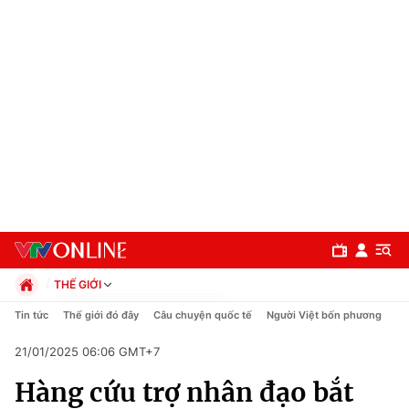
THẾ GIỚI
Chính trị
Tin tức
Thế giới đó đây
Câu chuyện quốc tế
Người Việt bốn phương
Xã hội
21/01/2025 06:06 GMT+7
Pháp luật
Chuyên mục
Kinh tế
Hàng cứu trợ nhân đạo bắt
Thể thao