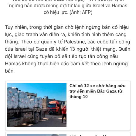
Ðiện thoại Thời báo VTV:
024.66 897 897
ngừng bắn được mong đợi từ lâu giữa Israel và Hamas
Email:
toasoan@vtv.vn
có hiệu lực. (Ảnh: AFP)
Liên hệ quảng cáo:
024-7300.7108
Tuy nhiên, trong thời gian chờ lệnh ngừng bắn có hiệu
lực, giao tranh vẫn diễn ra, khiến tình hình thêm căng
thẳng. Theo cơ quan y tế Palestine, các cuộc tấn công
của Israel tại Gaza đã khiến 13 người thiệt mạng. Quân
đội Israel cũng tuyên bố sẽ tiếp tục tấn công nếu
Hamas không thực hiện các cam kết theo lệnh ngừng
bắn.
Chỉ có 12 xe chở hàng cứu
trợ đến miền Bắc Gaza từ
tháng 10
® Cấm sao chép dưới mọi hình thức nếu không có sự chấp
thuận bằng văn bản. Ghi rõ nguồn VTV.vn khi phát hành lại
thông tin từ website này.