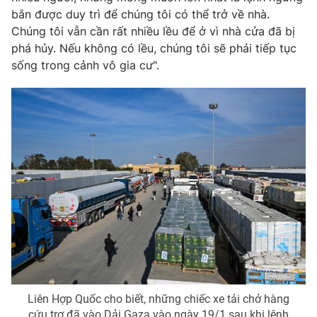
bắn được duy trì để chúng tôi có thể trở về nhà.
Chúng tôi vẫn cần rất nhiều lều để ở vì nhà cửa đã bị
phá hủy. Nếu không có lều, chúng tôi sẽ phải tiếp tục
sống trong cảnh vô gia cư".
THỜI BÁO VTV
Theo dõi báo trên
Cơ quan chủ quản:
Đài Truyền hình Việt Nam
Cơ quan báo chí:
Thời báo VTV
Giấy phép hoạt động báo in và báo điện tử số 483/GP-BTTTT
cấp ngày 29/12/2023
Tổng Biên tập:
Vũ Thanh Thủy
Phó Tổng Biên tập:
Nguyễn Thị Mỹ Hạnh, Phạm Quốc Thắng,
Nguyễn Trọng Ninh
Liên Hợp Quốc cho biết, những chiếc xe tải chở hàng
Tổng đài VTV:
024.38 355 931 - 024.38 355 932
cứu trợ đã vào Dải Gaza vào ngày 19/1 sau khi lệnh