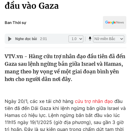
Chính trị
đầu vào Gaza
Truyền hình
Văn hóa - Giải trí
Xã hội
Y tế
Ban Thời sự
Đời sống
Pháp luật
Công nghệ
Nghe đọc bài
2:01
Giáo dục
Y tế
VTV.vn - Hàng cứu trợ nhân đạo đầu tiên đã đến
Gaza sau lệnh ngừng bắn giữa Israel và Hamas,
Thế giới
mang theo hy vọng về một giai đoạn bình yên
hơn cho người dân nơi đây.
Tin tức
Kinh tế
Thế giới đó đây
Tài chính
Ngày 20/1, các xe tải chở hàng
cứu trợ nhân đạo
đầu
Dữ liệu và đời sống
Câu chuyện quốc tế
tiên đã đến Dải Gaza khi lệnh ngừng bắn giữa Israel và
Thị trường
Hamas có hiệu lực. Lệnh ngừng bắn bắt đầu vào lúc
Truyền hình
Góc doanh nghiệp
11h15 ngày 19/1/2025 (giờ địa phương), sau gần 3 giờ
trì hoãn. Đây là sự kiện quan trọng chấm dứt tạm thời