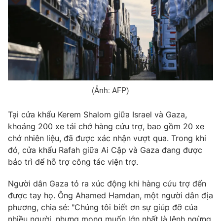
Photo
Infographic
Video
Shorts video
VTV Money
VTV Thể thao
(Ảnh: AFP)
VTV Sức khoẻ
Bất động sản
Tại cửa khẩu Kerem Shalom giữa Israel và Gaza,
khoảng 200 xe tải chở hàng cứu trợ, bao gồm 20 xe
Thị trường 24h
Tấm lòng Việt
chở nhiên liệu, đã được xác nhận vượt qua. Trong khi
đó, cửa khẩu Rafah giữa Ai Cập và Gaza đang được
VTV4
Vươn mình bằng AI
bảo trì để hỗ trợ công tác viện trợ.
Người dân Gaza tỏ ra xúc động khi hàng cứu trợ đến
VTV9
VTV8
được tay họ. Ông Ahamed Hamdan, một người dân địa
phương, chia sẻ: "Chúng tôi biết ơn sự giúp đỡ của
Liên hệ tòa soạn
English
nhiều người, nhưng mong muốn lớn nhất là lệnh ngừng