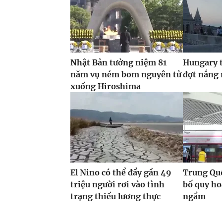
Nhật Bản tưởng niệm 81
Hungary t
năm vụ ném bom nguyên tử
đợt nắng
xuống Hiroshima
El Nino có thể đẩy gần 49
Trung Quố
triệu người rơi vào tình
bố quy h
trạng thiếu lương thực
ngầm