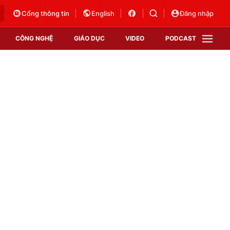
Cổng thông tin
English
Đăng nhập
CÔNG NGHỆ
GIÁO DỤC
VIDEO
PODCAST
VTV Money
VTV Thể thao
VTV Sức khoẻ
Bất động sản
Thị trường 24h
Tấm lòng Việt
Vươn mình bằng AI
VTV4
VTV8
VTV9
Lịch phát sóng
Giao lưu trực tuyến
Sự kiện