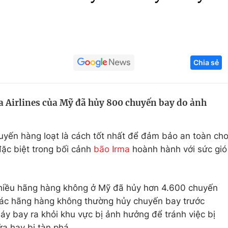
Góc ảnh
Giáo dục
Công nghệ
Chia sẻ
Tuyển sinh
Hitech Công ng
Học trực tuyến
Sản phẩm
 Airlines của Mỹ đã hủy 800 chuyến bay do ảnh
g
Thị trường
Tư vấn
chuyến hàng loạt là cách tốt nhất để đảm bảo an toàn ch
ặc biệt trong bối cảnh
bão Irma
hoành hành với sức gió
 nhiều hãng hàng không ở Mỹ đã hủy hơn 4.600 chuyến
Các hãng hàng không thường hủy chuyến bay trước
áy bay ra khỏi khu vực bị ảnh hưởng để tránh việc bị
a hay bị tàn phá.