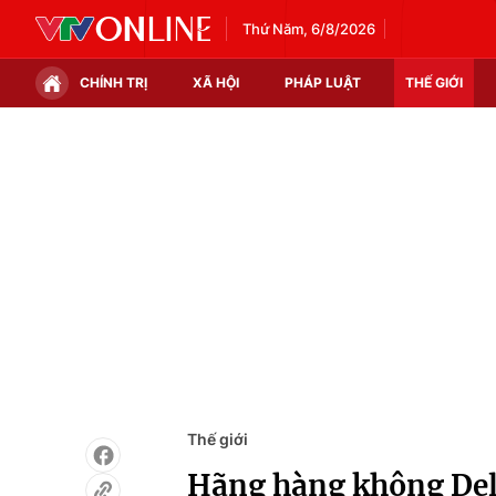
Thứ Năm, 6/8/2026
CHÍNH TRỊ
XÃ HỘI
PHÁP LUẬT
THẾ GIỚI
Chính trị
Xã hội
Thế giới
Kinh tế
Tin tức
Tài chính
Thế giới đó đây
Thị trường
Câu chuyện quốc tế
Góc doanh nghiệp
Dữ liệu và đời sống
Thế giới
Hãng hàng không Delt