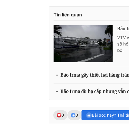
Tin liên quan
Bão I
VTV.v
số hộ
bộ.
Bão Irma gây thiệt hại hàng tr
Bão Irma dù hạ cấp nhưng vẫn 
0
0
Bài đọc hay? Thả t