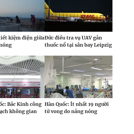
iết kiệm điện giữa
Đức điều tra vụ UAV gắn
 nóng
thuốc nổ tại sân bay Leipzig
c: Bắc Kinh công
Hàn Quốc: Ít nhất 19 người
oạch không gian
tử vong do nắng nóng