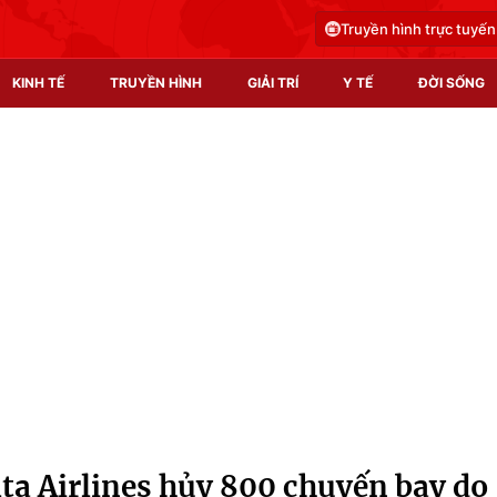
Truyền hình trực tuyến
KINH TẾ
TRUYỀN HÌNH
GIẢI TRÍ
Y TẾ
ĐỜI SỐNG
Pháp luật
Y tế
Truyền hình
Multimedia
Phim VTV
Video
Hậu trường
Shorts video
Nhân vật
Podcast
Khán giả
EMagazine
Giải sao mai
Photo
a Airlines hủy 800 chuyến bay do
Infographic