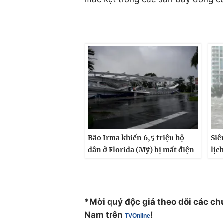
Bão Irma khiến 6,5 triệu hộ
Siê
dân ở Florida (Mỹ) bị mất điện
lịc
*Mời quý độc giả theo dõi các ch
Nam trên
!
TV
Online