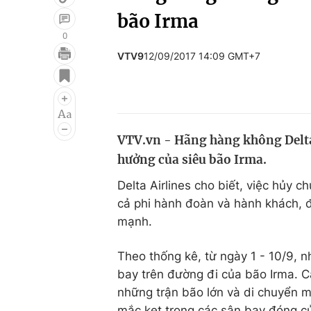
bão Irma
0
VTV9
12/09/2017 14:09 GMT+7
Giải trí
Đời sống
Điện ảnh
Du lịch
Âm nhạc
Làm đẹp
VTV.vn - Hãng hàng không Delta
Sao
Chất lượng cuộc sốn
hưởng của siêu bão Irma.
Delta Airlines cho biết, việc hủy 
cả phi hành đoàn và hành khách, đ
mạnh.
Theo thống kê, từ ngày 1 - 10/9,
bay trên đường đi của bão Irma. 
những trận bão lớn và di chuyển m
mắc kẹt trong các sân bay đóng cử