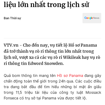
Chính trị
liệu lớn nhất trong lịch sử
Truyền hình
Văn hóa - Giải trí
Xã hội
Y tế
Ban Thời sự
Đời sống
Pháp luật
Công nghệ
Giáo dục
Y tế
VTV.vn - Cho đến nay, vụ tiết lộ Hồ sơ Panama
đã trở thành vụ rò rỉ thông tin lớn nhất trong
Thế giới
lịch sử, vượt xa cả các vụ rò rỉ Wikileak hay vụ rò
rỉ thông tin Edword Snowden.
Tin tức
Kinh tế
Thế giới đó đây
Quả bom thông tin mang tên
Hồ sơ Panama
đang gây
Tài chính
chấn động toàn thế giới trong 24h qua. Các cuộc điều
Dữ liệu và đời sống
Câu chuyện quốc tế
tra đang bắt đầu để tìm hiểu những bí mật ẩn giấu
Thị trường
trong 11,5 triệu tài liệu của công ty luật Mossack
Truyền hình
Góc doanh nghiệp
Fonseca có trụ sở tại Panama vừa được tiết lộ.