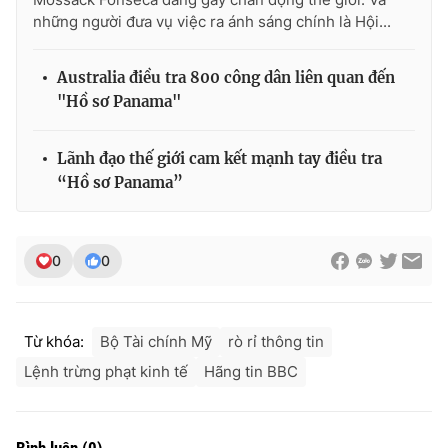
Ðiện thoại Thời báo VTV:
024.66 897 897
những người đưa vụ việc ra ánh sáng chính là Hội...
Email:
toasoan@vtv.vn
Liên hệ quảng cáo:
024-7300.7108
Australia điều tra 800 công dân liên quan đến
"Hồ sơ Panama"
Lãnh đạo thế giới cam kết mạnh tay điều tra
“Hồ sơ Panama”
0
0
Từ khóa:
Bộ Tài chính Mỹ
rò rỉ thông tin
® Cấm sao chép dưới mọi hình thức nếu không có sự chấp
thuận bằng văn bản. Ghi rõ nguồn VTV.vn khi phát hành lại
Lệnh trừng phạt kinh tế
Hãng tin BBC
thông tin từ website này.
Bình luận
(
0
)