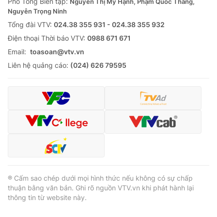
Phó Tổng Biên tập:
Nguyễn Thị Mỹ Hạnh, Phạm Quốc Thắng,
Nguyễn Trọng Ninh
Tổng đài VTV:
024.38 355 931 - 024.38 355 932
Ðiện thoại Thời báo VTV:
0988 671 671
Email:
toasoan@vtv.vn
Liên hệ quảng cáo:
(024) 626 79595
® Cấm sao chép dưới mọi hình thức nếu không có sự chấp
thuận bằng văn bản. Ghi rõ nguồn VTV.vn khi phát hành lại
thông tin từ website này.