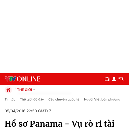
THẾ GIỚI
Chính trị
Tin tức
Thế giới đó đây
Câu chuyện quốc tế
Người Việt bốn phương
Xã hội
05/04/2016 22:50 GMT+7
Pháp luật
Chuyên mục
Kinh tế
Hồ sơ Panama - Vụ rò rỉ tài
Thể thao