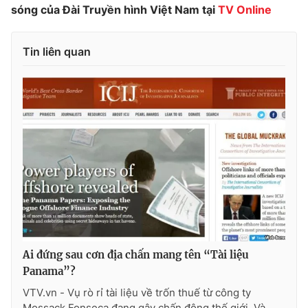
sóng của Đài Truyền hình Việt Nam tại
TV Online
Tin liên quan
THỜI BÁO VTV
Theo dõi báo trên
Cơ quan chủ quản:
Đài Truyền hình Việt Nam
Cơ quan báo chí:
Thời báo VTV
Giấy phép hoạt động báo in và báo điện tử số 483/GP-BTTTT
cấp ngày 29/12/2023
Tổng Biên tập:
Vũ Thanh Thủy
Ai đứng sau cơn địa chấn mang tên “Tài liệu
Phó Tổng Biên tập:
Nguyễn Thị Mỹ Hạnh, Phạm Quốc Thắng,
Panama”?
Nguyễn Trọng Ninh
VTV.vn - Vụ rò rỉ tài liệu về trốn thuế từ công ty
Tổng đài VTV:
024.38 355 931 - 024.38 355 932
Mossack Fonseca đang gây chấn động thế giới. Và