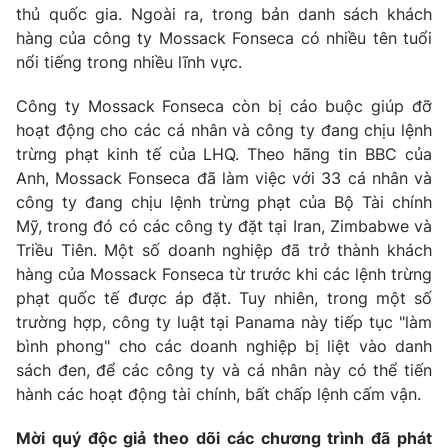
thủ quốc gia. Ngoài ra, trong bản danh sách khách
Photo
Infographic
hàng của công ty Mossack Fonseca có nhiều tên tuổi
nổi tiếng trong nhiều lĩnh vực.
Video
Shorts video
Công ty Mossack Fonseca còn bị cáo buộc giúp đỡ
hoạt động cho các cá nhân và công ty đang chịu lệnh
VTV Money
VTV Thể thao
trừng phạt kinh tế của LHQ. Theo hãng tin BBC của
Anh, Mossack Fonseca đã làm việc với 33 cá nhân và
công ty đang chịu lệnh trừng phạt của Bộ Tài chính
VTV Sức khoẻ
Bất động sản
Mỹ, trong đó có các công ty đặt tại Iran, Zimbabwe và
Triều Tiên. Một số doanh nghiệp đã trở thành khách
Thị trường 24h
Tấm lòng Việt
hàng của Mossack Fonseca từ trước khi các lệnh trừng
phạt quốc tế được áp đặt. Tuy nhiên, trong một số
VTV4
trường hợp, công ty luật tại Panama này tiếp tục "làm
Vươn mình bằng AI
bình phong" cho các doanh nghiệp bị liệt vào danh
sách đen, để các công ty và cá nhân này có thể tiến
VTV9
VTV8
hành các hoạt động tài chính, bất chấp lệnh cấm vận.
Liên hệ tòa soạn
Mời quý độc giả theo dõi các chương trình đã phát
English