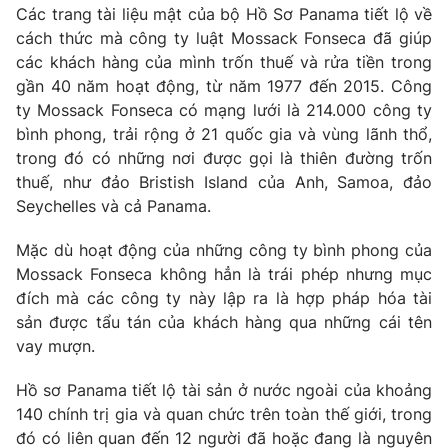
Phim VTV
Các trang tài liệu mật của bộ Hồ Sơ Panama tiết lộ về
Giải trí
cách thức mà công ty luật Mossack Fonseca đã giúp
Hậu trường
các khách hàng của mình trốn thuế và rửa tiền trong
Điện ảnh
Đời sống
Nhân vật
gần 40 năm hoạt động, từ năm 1977 đến 2015. Công
Âm nhạc
ty Mossack Fonseca có mạng lưới là 214.000 công ty
Du lịch
Khán giả
bình phong, trải rộng ở 21 quốc gia và vùng lãnh thổ,
Giáo dục
Sao
trong đó có những nơi được gọi là thiên đường trốn
Làm đẹp
Giải sao mai
Tuyển sinh
thuế, như đảo Bristish Island của Anh, Samoa, đảo
Công nghệ
Chất lượng cuộc sống
Seychelles và cả Panama.
Học trực tuyến
Hitech Công nghệ tương lai
Mặc dù hoạt động của những công ty bình phong của
Giao lưu trực tuyến
Mossack Fonseca không hẳn là trái phép nhưng mục
Sản phẩm
đích mà các công ty này lập ra là hợp pháp hóa tài
Lịch phát sóng
Thị trường
sản được tẩu tán của khách hàng qua những cái tên
vay mượn.
Tư vấn
Chuyên mục khác
Hồ sơ Panama tiết lộ tài sản ở nước ngoài của khoảng
140 chính trị gia và quan chức trên toàn thế giới, trong
Emagazine
Podcast
đó có liên quan đến 12 người đã hoặc đang là nguyên