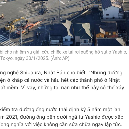
ị cho nhiệm vụ giải cứu chiếc xe tải rơi xuống hố sụt ở Yashio,
Tokyo, ngày 30/1/2025. (Ảnh: AP)
ông nghệ Shibaura, Nhật Bản cho biết: "Những đường
iện ở khắp cả nước và hầu hết các thành phố ở Nhật
t mềm. Vì vậy, những tai nạn như thế này có thể xảy
kiểm tra đường ống nước thải định kỳ 5 năm một lần.
năm 2021, đường ống bên dưới ngã tư Yashio được xếp
ồng nghĩa với việc không cần sửa chữa ngay lập tức.