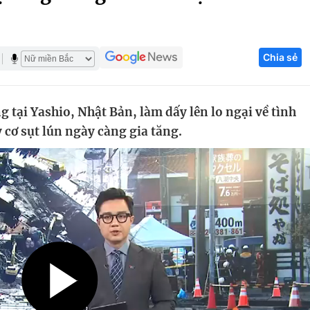
Góc ảnh
Chia sẻ
Giáo dục
Công nghệ
Tuyển sinh
Hitech Công ng
 tại Yashio, Nhật Bản, làm dấy lên lo ngại về tình
Học trực tuyến
Sản phẩm
 cơ sụt lún ngày càng gia tăng.
g
Thị trường
Tư vấn