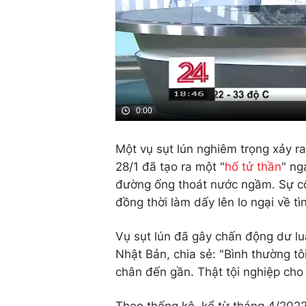
0:00
Một vụ sụt lún nghiêm trọng xảy ra
28/1 đã tạo ra một "
hố tử thần
" ng
đường ống thoát nước ngầm. Sự cố n
đồng thời làm dấy lên lo ngại về t
Vụ sụt lún đã gây chấn động dư l
Nhật Bản, chia sẻ: "Bình thường tô
chân đến gần. Thật tội nghiệp cho 
Theo thống kê, kể từ tháng 4/2022