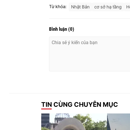
Từ khóa:
Nhật Bản
cơ sở hạ tầng
H
Bình luận
(
0
)
TIN CÙNG CHUYÊN MỤC