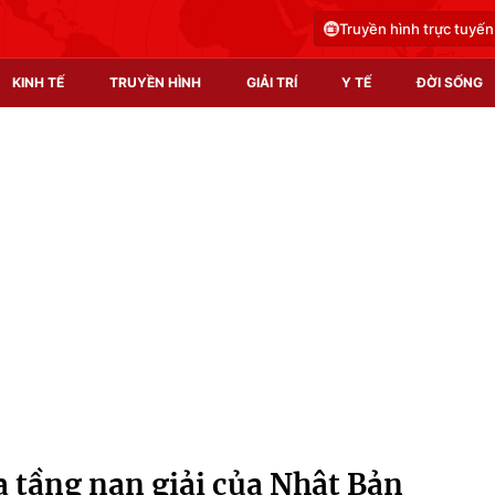
Truyền hình trực tuyến
KINH TẾ
TRUYỀN HÌNH
GIẢI TRÍ
Y TẾ
ĐỜI SỐNG
Pháp luật
Y tế
Truyền hình
Multimedia
Phim VTV
Video
Hậu trường
Shorts video
Nhân vật
Podcast
Khán giả
EMagazine
Giải sao mai
Photo
ạ tầng nan giải của Nhật Bản
Infographic