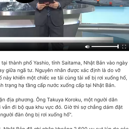
 tại thành phố Yashio, tỉnh Saitama, Nhật Bản vào ngày
ay giữa ngã tư. Nguyên nhân được xác định là do vỡ
ày khiến một chiếc xe tải cùng tài xế bị rơi xuống hố,
ình trạng hạ tầng cấp nước xuống cấp tại Nhật Bản.
uận địa phương. Ông Takuya Koroku, một người dân
i vẫn đi bộ qua khu vực đó. Giờ thì sợ chẳng dám đặt
người đàn ông bị rơi xuống hố".
, Nhật Bản đã ghi nhận khoảng 2.600 vụ sụt lún do các