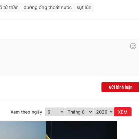
ố tử thần
đường ống thoát nước
sụt lún
Gửi bình luận
Xem theo ngày
XEM