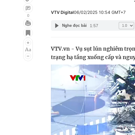
VTV Digital
06/02/2025 10:54 GMT+7
0
1:57
Nghe đọc bài
Giải trí
Đời sống
Điện ảnh
Du lịch
VTV.vn - Vụ sụt lún nghiêm trọng
Âm nhạc
Làm đẹp
trạng hạ tầng xuống cấp và nguy
Sao
Chất lượng cuộc sốn