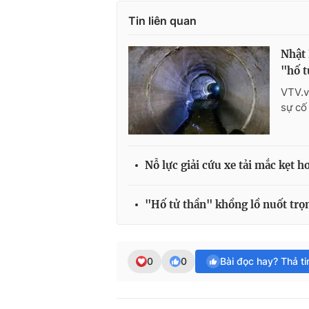
Tin liên quan
Nhật 
"hố t
VTV.v
sự cố
Nỗ lực giải cứu xe tải mắc kẹt h
"Hố tử thần" khồng lồ nuốt trọn
0
0
Bài đọc hay? Thả t