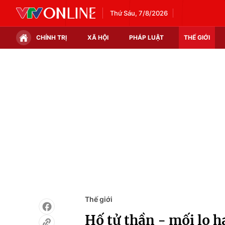
Thứ Sáu, 7/8/2026
CHÍNH TRỊ
XÃ HỘI
PHÁP LUẬT
THẾ GIỚI
Chính trị
Xã hội
Thế giới
Kinh tế
Tin tức
Tài chính
Thế giới đó đây
Thị trường
Câu chuyện quốc tế
Góc doanh nghiệp
Dữ liệu và đời sống
Thế giới
Hố tử thần - mối lo h