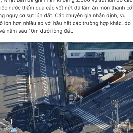
Việc nước thấm qua các vết nứt đã làm ăn mòn thanh cố
ng nguy cơ sụt lún đất. Các chuyên gia nhận định, vụ
mô lớn hơn nhiều so với hầu hết các trường hợp khác, do
 và nằm sâu 10m dưới lòng đất.