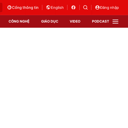
Cổng thông tin
English
Đăng nhập
CÔNG NGHỆ
GIÁO DỤC
VIDEO
PODCAST
VTV Money
VTV Thể thao
VTV Sức khoẻ
Bất động sản
Thị trường 24h
Tấm lòng Việt
Vươn mình bằng AI
VTV4
VTV8
VTV9
Lịch phát sóng
Giao lưu trực tuyến
Sự kiện