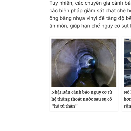
Tuy nhiên, các chuyên gia cảnh bá
các biện pháp giám sát chặt chẽ h
ống bằng nhựa vinyl để tăng độ b
ăn mòn, giúp hạn chế nguy cơ sụt l
Nhật Bản cảnh báo nguy cơ từ
Nỗ 
hệ thống thoát nước sau sự cố
hơn
"hố tử thần"
rộn